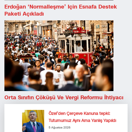
Erdoğan ‘normalleşme’ Için Esnafa Destek
Paketi Açıkladı
Orta Sınıfın Çöküşü Ve Vergi Reformu İhtiyacı
Özel’den Çerçeve Kanuna tepki:
Tutumumuz Aynı Ama Yanlış Yapıldı
5 Ağustos 2026