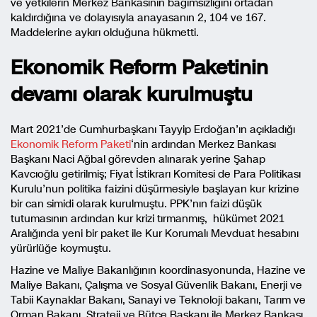
ve yetkilerin Merkez Bankasının bağımsızlığını ortadan
kaldırdığına ve dolayısıyla anayasanın 2, 104 ve 167.
Maddelerine aykırı olduğuna hükmetti.
Ekonomik Reform Paketinin
devamı olarak kurulmuştu
Mart 2021’de Cumhurbaşkanı Tayyip Erdoğan’ın açıkladığı
Ekonomik Reform Paketi
‘nin ardından Merkez Bankası
Başkanı Naci Ağbal görevden alınarak yerine Şahap
Kavcıoğlu getirilmiş; Fiyat İstikrarı Komitesi de Para Politikası
Kurulu’nun politika faizini düşürmesiyle başlayan kur krizine
bir can simidi olarak kurulmuştu. PPK’nın faizi düşük
tutumasının ardından kur krizi tırmanmış, hükümet 2021
Aralığında yeni bir paket ile Kur Korumalı Mevduat hesabını
yürürlüğe koymuştu.
Hazine ve Maliye Bakanlığının koordinasyonunda, Hazine ve
Maliye Bakanı, Çalışma ve Sosyal Güvenlik Bakanı, Enerji ve
Tabii Kaynaklar Bakanı, Sanayi ve Teknoloji bakanı, Tarım ve
Orman Bakanı, Strateji ve Bütçe Başkanı ile Merkez Bankası