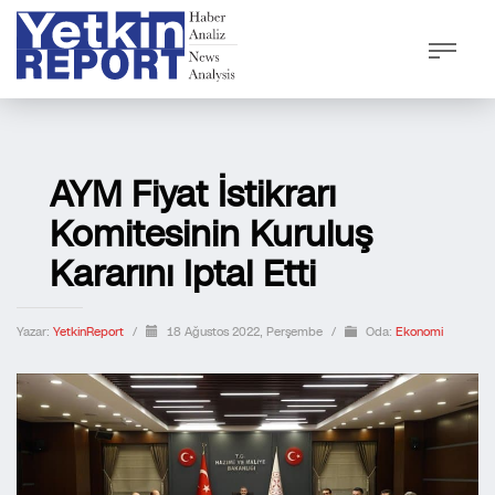
AYM Fiyat İstikrarı
Komitesinin Kuruluş
Kararını Iptal Etti
Yazar:
YetkinReport
/
18 Ağustos 2022, Perşembe
/
Oda:
Ekonomi