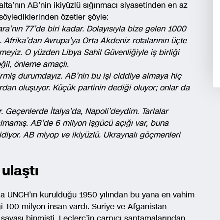
alta’nın AB’nin ikiyüzlü sığınmacı siyasetinden en az
söylediklerinden özetler şöyle:
a’nın 77’de biri kadar. Dolayısıyla bize gelen 1000
. Afrika’dan Avrupa’ya Orta Akdeniz rotalarının üçte
eyiz. O yüzden Libya Sahil Güvenliğiyle iş birliği
ğil, önleme amaçlı.
miş durumdayız. AB’nin bu işi ciddiye almaya hiç
rdan oluşuyor. Küçük partinin dediği oluyor; onlar da
 Geçenlerde İtalya’da, Napoli’deydim. Tarlalar
lmamış. AB’de 6 milyon işgücü açığı var, buna
diyor. AB miyop ve ikiyüzlü. Ukraynalı göçmenleri
ulaştı
ında UNCH’ın kurulduğu 1950 yılından bu yana en vahim
 100 milyon insan vardı. Suriye ve Afganistan
 savaşı binmişti. Leclerc’in çarpıcı saptamalarından