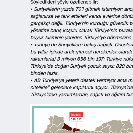
Söyledikleri şöyle özetlenebilir:
• Suriyelilerin yüzde 70’i gitmek istemiyor; an
sağlanırsa ve terk ettikleri kendi evlerine dön
gerçekçi değil. Türkiye’nin kurduğu güvenlik bö
yönetimi barış koşulu olarak Türkiye’nin bural
büyük kısmının yeniden Türkiye’ye dönmesine yo
• Türkiye’de Suriyelilere bakış değişti. Önceler
bu yıllar içinde artık gitmesi gerekenler olarak
rakamlarla) 3 milyon 656 bin 197; Türkiye nü
Türkiye’de doğan Suriyeli çocuk sayısı 820 bin.
binden fazla.
• AB Türkiye’ye yeterli destek vermiyor ama mü
nitelikle” gelenlere kapılarını açıyor. Türkiye’d
Türkiye’deki yardımlardan, sağlık ve eğitim h