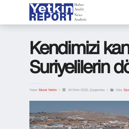
Kendimizi kan
Suriyelilerin 
Yazar:
Murat Yetkin
/
19 Ekim 2022, Çarşamba
/
Oda:
Siy