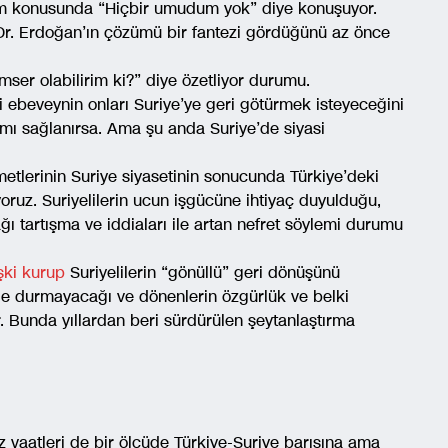
m konusunda “Hiçbir umudum yok” diye konuşuyor.
 Dr. Erdoğan’ın çözümü bir fantezi gördüğünü az önce
mser olabilirim ki?” diye özetliyor durumu.
eli ebeveynin onları Suriye’ye geri götürmek isteyeceğini
amı sağlanırsa. Ama şu anda Suriye’de siyasi
tlerinin Suriye siyasetinin sonucunda Türkiye’deki
oruz. Suriyelilerin ucun işgücüne ihtiyaç duyulduğu,
ğı tartışma ve iddiaları ile artan nefret söylemi durumu
işki kurup
Suriyelilerin “gönüllü” geri dönüşünü
de durmayacağı ve dönenlerin özgürlük ve belki
. Bunda yıllardan beri sürdürülen şeytanlaştırma
z vaatleri de bir ölçüde Türkiye-Suriye barışına ama