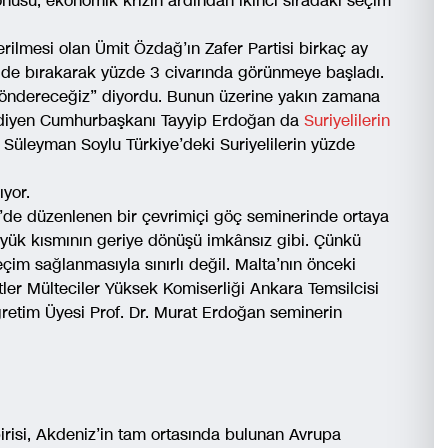
konusu, ekonomik krizin ardından ikinci sıradaki seçim
rilmesi olan Ümit Özdağ’ın Zafer Partisi birkaç ay
ride bırakarak yüzde 3 civarında görünmeye başladı.
 göndereceğiz” diyordu. Bunun üzerine yakın zamana
 diyen Cumhurbaşkanı Tayyip Erdoğan da
Suriyelilerin
 Süleyman Soylu Türkiye’deki Suriyelilerin yüzde
yor.
’de düzenlenen bir çevrimiçi göç seminerinde ortaya
büyük kısmının geriye dönüşü imkânsız gibi. Çünkü
çim sağlanmasıyla sınırlı değil. Malta’nın önceki
etler Mülteciler Yüksek Komiserliği Ankara Temsilcisi
ğretim Üyesi Prof. Dr. Murat Erdoğan seminerin
irisi, Akdeniz’in tam ortasında bulunan Avrupa