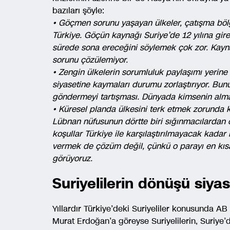
bazıları şöyle:
• Göçmen sorunu yaşayan ülkeler, çatışma bölg
Türkiye. Göçün kaynağı Suriye’de 12 yılına gir
sürede sona ereceğini söylemek çok zor. Kayna
sorunu çözülemiyor.
• Zengin ülkelerin sorumluluk paylaşımı yerine s
siyasetine kaymaları durumu zorlaştırıyor. Bunu
göndermeyi tartışması. Dünyada kimsenin alma
• Küresel planda ülkesini terk etmek zorunda 
Lübnan nüfusunun dörtte biri sığınmacılardan 
koşullar Türkiye ile karşılaştırılmayacak kada
vermek de çözüm değil, çünkü o parayı en kısa
görüyoruz.
Suriyelilerin dönüşü siyas
Yıllardır Türkiye’deki Suriyeliler konusunda A
Murat Erdoğan’a göreyse Suriyelilerin, Suriye’