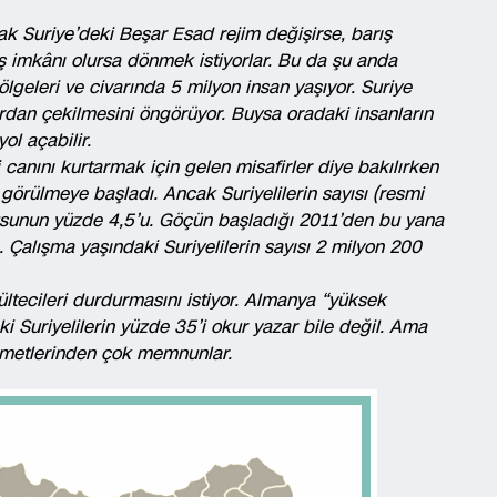
cak Suriye’deki Beşar Esad rejim değişirse, barış
üş imkânı olursa dönmek istiyorlar. Bu da şu anda
lgeleri ve civarında 5 milyon insan yaşıyor. Suriye
ardan çekilmesini öngörüyor. Buysa oradaki insanların
l açabilir.
i canını kurtarmak için gelen misafirler diye bakılırken
 görülmeye başladı. Ancak Suriyelilerin sayısı (resmi
fusunun yüzde 4,5’u. Göçün başladığı 2011’den bu yana
 Çalışma yaşındaki Suriyelilerin sayısı 2 milyon 200
ltecileri durdurmasını istiyor. Almanya “yüksek
eki Suriyelilerin yüzde 35’i okur yazar bile değil. Ama
izmetlerinden çok memnunlar.