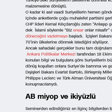
Türkiye’deki Suriyelilerin ülkelerine dönmesi 
malzemesine dönüştü.
O kadar ki asıl vaadi Suriyelilerin hemen gönde
içinde anketlerde çoğu muhalefet partisini ge
CHP lideri Kemal Kılıçdaroğlu zaten “Anlaşıp
dek İslami söylemle “Biz
ensar
onlar misafir”
döneceğini vadetmeye
başladı. İçişleri Bakanı
70’inin ülkelerine dönmek istediğini söylüyor.
Ancak sahadaki gerçekler bunu tam doğrulamı
Ankara Politikalar Merkezi
tarafından 18 Ekim
konulan bilgi ve bulgulara göre Suriyelilerin 
dönüş koşulları onlara Suriye’de barınma ve ge
Dışişleri Bakanı Evarist Bartolo, Birleşmiş Mill
Philippe Leclerc ve Türk-Alman Üniversitesi Ö
konuşmacılarıydı.
AB miyop ve ikiyüzlü
Seminerden edindiğimiz en ilginç bilgilerden b