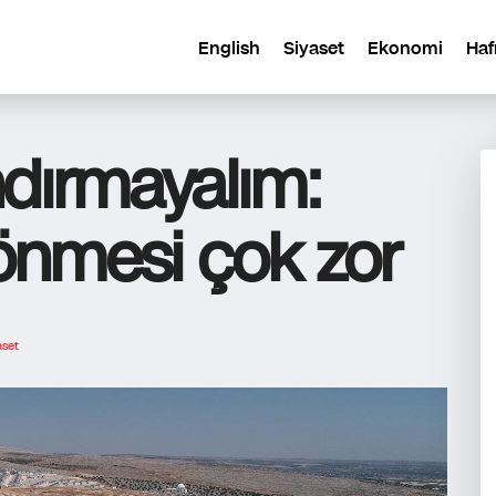
English
Siyaset
Ekonomi
Haf
dırmayalım:
dönmesi çok zor
aset