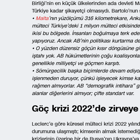
Birliği’nin en küçük ülkelerinden ada devleti M
Türkiye kadar şikayetçi olmasıydı. Bartolo’nun 
•
Malta
’nın yüzölçümü 316 kilometrekare, Ankar
mülteci Türkiye’deki 1 milyon mülteci etkisinde
ikisi bu bölgede. İnsanları boğulmaya terk edem
yapıyoruz. Ancak AB’nin politikası kurtarma de
• O yüzden düzensiz göçün kısır döngüsüne gir
iştahı yok. AB hükümetlerinin çoğu koalisyonla
genellikle milliyetçi ve göçmen karşıtı.
• Sömürgecilik başka biçimlerde devam ediyor.
işlenmeden duruyor, çünkü işleyecek kimse ka
rağmen almıyorlar. AB “demografik intihara” gi
alanlar diğerlerini almıyor; çifte standart var.
Göç krizi 2022’de zirveye 
Leclerc’e göre küresel mülteci krizi 2022 yıl
durumuna ulaşmıştı; kimsenin almak istemediği
krizlerinin üzerine bir de Rusya’nın Ukrayna’ya