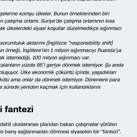
elerine komşu ülkeler. Bunun örneklerinden biri
en çatışma ortamı. Suriye’de çatışma ortamının kısa
k ülkelerdeki siyasi koşullar düzelmedikçe sığınmacı
orumluluk aktarımı (İngilizce “responsibility shift)
n örneği, İngiltere’nin 1 milyon sığınmacıyı Ruanda’ya
k istemediği, 100 milyon sığınmacı var.
kalanların yüzde 95’i geriye dönmek istemiyor. Şu anda
oluşuyor. Ülke ekonomik çöküntü içinde, yaşadıkları
r kötü ama onlar da dönmek istemiyor. Dönenlere para
 sürede yeniden kaçmak için kullandıklarını
i fantezi
B dahil uluslararası plandan bakan çalışmalar yürüten
de barış sağlanmadan dönmesi siyaseten bir “fantezi”.