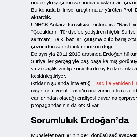
nedeniyle göçmen sorununa uluslararası çözü
Bu konuda bilimsel araştırmalar yürüten Prof.
aktardık.
UNHCR Ankara Temsilcisi Leclerc ise “Nasıl iyi
“Çocuklarını Türkiye’de yetiştiren hiçbir Suriy
sanmam. Belki bazıları çatışma bitip barış ort
çözümden söz etmek mümkün değil.”
Dolayısıyla 2011-2016 arasında Erdoğan hüküme
Suriyeliler gerçeğiyle baş başa kalmış görünüy
vatandaşlık verilip seçimlerde oy kullandırılaca
keskinleştiriyor.
İktidarın şu anda ima ettiği
Esad ile yeniden il
sağlama siyaseti Esad’ın söz verse bile sözün
canlarından olacağı endişesi duvarına çarpıyor
propagandasının da etkisi var.
Sorumluluk Erdoğan’da
Muhalefet partilerinin geri dönüşü sağlayacağı