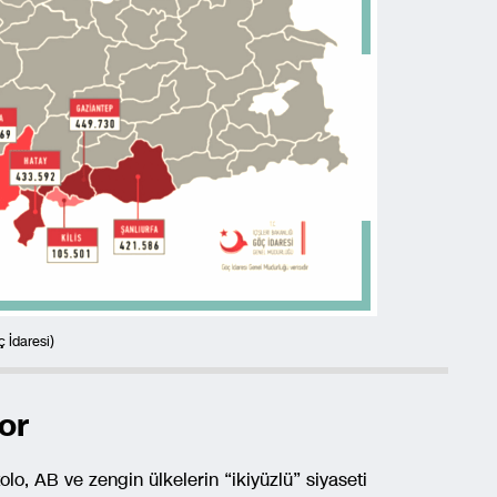
ç İdaresi)
or
lo, AB ve zengin ülkelerin “ikiyüzlü” siyaseti