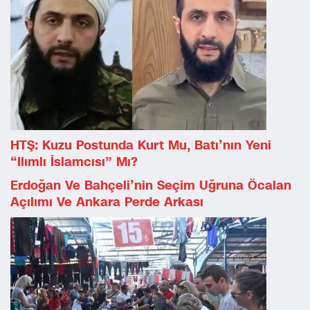
HTŞ: Kuzu Postunda Kurt Mu, Batı’nın Yeni
“ılımlı İslamcısı” Mı?
Erdoğan Ve Bahçeli’nin Seçim Uğruna Öcalan
Açılımı Ve Ankara Perde Arkası