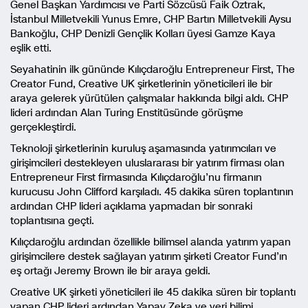
Genel Başkan Yardımcısı ve Parti Sözcüsü Faik Öztrak,
İstanbul Milletvekili Yunus Emre, CHP Bartın Milletvekili Aysu
Bankoğlu, CHP Denizli Gençlik Kolları üyesi Gamze Kaya
eşlik etti.
Seyahatinin ilk gününde Kılıçdaroğlu Entrepreneur First, The
Creator Fund, Creative UK şirketlerinin yöneticileri ile bir
araya gelerek yürütülen çalışmalar hakkında bilgi aldı. CHP
lideri ardından Alan Turing Enstitüsünde görüşme
gerçekleştirdi.
Teknoloji şirketlerinin kuruluş aşamasında yatırımcıları ve
girişimcileri destekleyen uluslararası bir yatırım firması olan
Entrepreneur First firmasında Kılıçdaroğlu’nu firmanın
kurucusu John Clifford karşıladı. 45 dakika süren toplantının
ardından CHP lideri açıklama yapmadan bir sonraki
toplantısına geçti.
Kılıçdaroğlu ardından özellikle bilimsel alanda yatırım yapan
girişimcilere destek sağlayan yatırım şirketi Creator Fund’ın
eş ortağı Jeremy Brown ile bir araya geldi.
Creative UK şirketi yöneticileri ile 45 dakika süren bir toplantı
yapan CHP lideri ardından Yapay Zeka ve veri bilimi