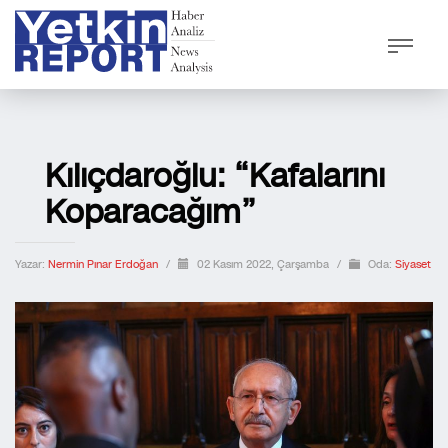
Kılıçdaroğlu: “Kafalarını
Koparacağım”
Yazar:
Nermin Pınar Erdoğan
/
02 Kasım 2022, Çarşamba
/
Oda:
Siyaset