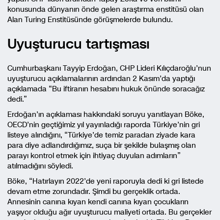
konusunda dünyanın önde gelen araştırma enstitüsü olan
Alan Turing Enstitüsünde görüşmelerde bulundu.
Uyuşturucu tartışması
Cumhurbaşkanı Tayyip Erdoğan, CHP Lideri Kılıçdaroğlu’nun
uyuşturucu açıklamalarının ardından 2 Kasım’da yaptığı
açıklamada “Bu iftiranın hesabını hukuk önünde soracağız
dedi.”
Erdoğan’ın açıklaması hakkındaki soruyu yanıtlayan Böke,
OECD’nin geçtiğimiz yıl yayınladığı raporda Türkiye’nin gri
listeye alındığını, “Türkiye’de temiz paradan ziyade kara
para diye adlandırdığımız, suça bir şekilde bulaşmış olan
parayı kontrol etmek için ihtiyaç duyulan adımların”
atılmadığını söyledi.
Böke, “Hatırlayın 2022’de yeni raporuyla dedi ki gri listede
devam etme zorundadır. Şimdi bu gerçeklik ortada.
Annesinin canına kıyan kendi canına kıyan çocukların
yaşıyor olduğu ağır uyuşturucu maliyeti ortada. Bu gerçekler