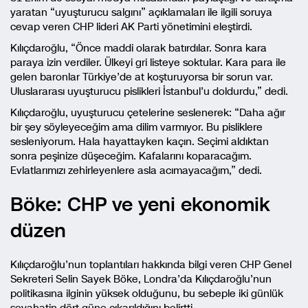
yaratan “uyuşturucu salgını” açıklamaları ile ilgili soruya
cevap veren CHP lideri AK Parti yönetimini eleştirdi.
Kılıçdaroğlu, “Önce maddi olarak batırdılar. Sonra kara
paraya izin verdiler. Ülkeyi gri listeye soktular. Kara para ile
gelen baronlar Türkiye’de at koşturuyorsa bir sorun var.
Uluslararası uyuşturucu pislikleri İstanbul’u doldurdu,” dedi.
Kılıçdaroğlu, uyuşturucu çetelerine seslenerek: “Daha ağır
bir şey söyleyeceğim ama dilim varmıyor. Bu pisliklere
sesleniyorum. Hala hayattayken kaçın. Seçimi aldıktan
sonra peşinize düşeceğim. Kafalarını koparacağım.
Evlatlarımızı zehirleyenlere asla acımayacağım,” dedi.
Böke: CHP ve yeni ekonomik
düzen
Kılıçdaroğlu’nun toplantıları hakkında bilgi veren CHP Genel
Sekreteri Selin Sayek Böke, Londra’da Kılıçdaroğlu’nun
politikasına ilginin yüksek olduğunu, bu sebeple iki günlük
seyahatin dört güne çıkarıldığını belirtti.