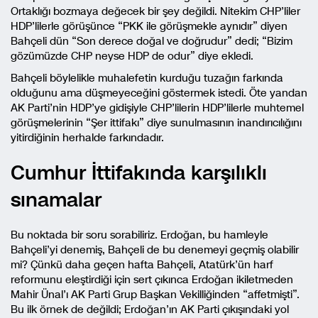
Ortaklığı bozmaya değecek bir şey değildi. Nitekim CHP’liler
HDP’lilerle görüşünce “PKK ile görüşmekle aynıdır” diyen
Bahçeli dün “Son derece doğal ve doğrudur” dedi; “Bizim
gözümüzde CHP neyse HDP de odur” diye ekledi.
Bahçeli böylelikle muhalefetin kurduğu tuzağın farkında
olduğunu ama düşmeyeceğini göstermek istedi. Öte yandan
AK Parti’nin HDP’ye gidişiyle CHP’lilerin HDP’lilerle muhtemel
görüşmelerinin “Şer ittifakı” diye sunulmasının inandırıcılığını
yitirdiğinin herhalde farkındadır.
Cumhur İttifakında karşılıklı
sınamalar
Bu noktada bir soru sorabiliriz. Erdoğan, bu hamleyle
Bahçeli’yi denemiş, Bahçeli de bu denemeyi geçmiş olabilir
mi? Çünkü daha geçen hafta Bahçeli, Atatürk’ün harf
reformunu eleştirdiği için sert çıkınca Erdoğan ikiletmeden
Mahir Ünal’ı AK Parti Grup Başkan Vekilliğinden “affetmişti”.
Bu ilk örnek de değildi; Erdoğan’ın AK Parti çıkışındaki yol