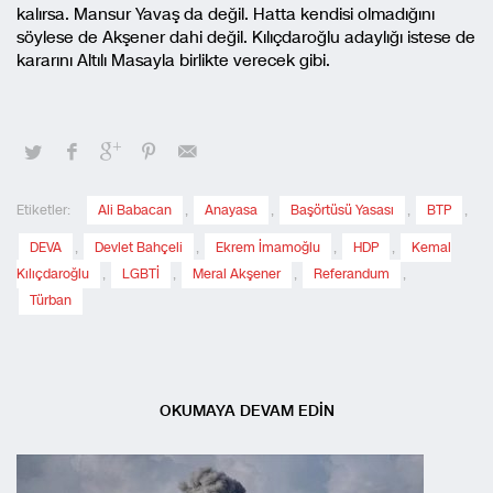
kalırsa. Mansur Yavaş da değil. Hatta kendisi olmadığını
söylese de Akşener dahi değil. Kılıçdaroğlu adaylığı istese de
kararını Altılı Masayla birlikte verecek gibi.
Etiketler:
Ali Babacan
,
Anayasa
,
Başörtüsü Yasası
,
BTP
,
DEVA
,
Devlet Bahçeli
,
Ekrem İmamoğlu
,
HDP
,
Kemal
Kılıçdaroğlu
,
LGBTİ
,
Meral Akşener
,
Referandum
,
Türban
OKUMAYA DEVAM EDİN