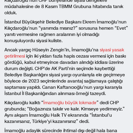
Kılıçdaroğlu’nun CHP bünyesinde siyasi dengelere
müdahalesine de 8 Kasım TBMM Grubuna hitabında tanık
olduk.
İstanbul Büyükşehir Belediye Başkanı Ekrem İmamoğlu’nun
Kılıçdaroğlu’nun “yanımda mısınız?” sorusuna hemen “Evet”
yanıtı vermesine rağmen aralarının iyi olmadığı
konuşuluyordu siyasi kuliste.
Ancak yargıç Hüseyin Zengin’in, İmamoğlu’na
siyasi yasak
getirilmesi
için iki yıldan fazla hapis cezası vermesi için baskı
gördüğü, kabul etmeyince davadan alındığı iddiası üzerine
durum değişti. CHP’de AK Parti’nin seçimde kaybettiği
Belediye Başkanlığını siyasi yargı oyunlarıyla ele geçirmeye
böylece de 2023 seçimlerinde avantaj sağlamaya çalıştığı
saptaması yapıldı. Canan Kaftancıoğlu’nun yargı kararıyla
İstanbul İl Başkanlığından alınması örneği tazeydi.
Kılıçdaroğlu kalktı “
İmamoğlu büyük lokmadır
” dedi CHP
grubunda; “Boğazınıza takılır ve kalır. Kimseye yedirmeyiz.”
Aynı akşam İmamoğlu Halk TV ekranında “İstanbul’u
kazanırsanız, Türkiye’yi kazanırsınız” dedi.
İmamoğlu adaylık sürecinde ihtimal dışı değil hala bana