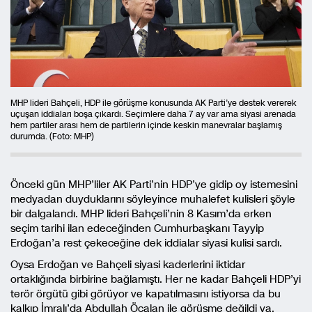
MHP lideri Bahçeli, HDP ile görüşme konusunda AK Parti’ye destek vererek
uçuşan iddiaları boşa çıkardı. Seçimlere daha 7 ay var ama siyasi arenada
hem partiler arası hem de partilerin içinde keskin manevralar başlamış
durumda. (Foto: MHP)
Önceki gün MHP’liler AK Parti’nin HDP’ye gidip oy istemesini
medyadan duyduklarını söyleyince muhalefet kulisleri şöyle
bir dalgalandı. MHP lideri Bahçeli’nin 8 Kasım’da erken
seçim tarihi ilan edeceğinden Cumhurbaşkanı Tayyip
Erdoğan’a rest çekeceğine dek iddialar siyasi kulisi sardı.
Oysa Erdoğan ve Bahçeli siyasi kaderlerini iktidar
ortaklığında birbirine bağlamıştı. Her ne kadar Bahçeli HDP’yi
terör örgütü gibi görüyor ve kapatılmasını istiyorsa da bu
kalkıp İmralı’da Abdullah Öcalan ile görüşme değildi ya.