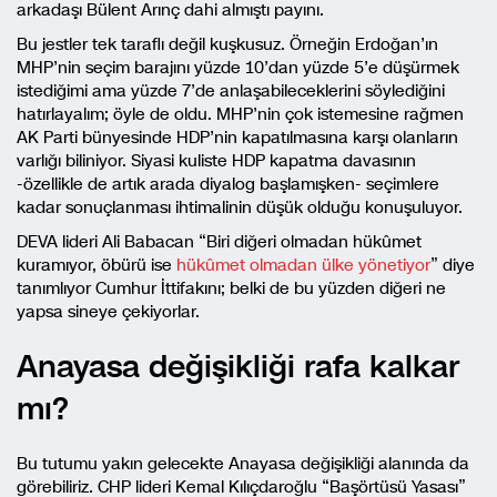
arkadaşı Bülent Arınç dahi almıştı payını.
Bu jestler tek taraflı değil kuşkusuz. Örneğin Erdoğan’ın
MHP’nin seçim barajını yüzde 10’dan yüzde 5’e düşürmek
istediğimi ama yüzde 7’de anlaşabileceklerini söylediğini
hatırlayalım; öyle de oldu. MHP’nin çok istemesine rağmen
AK Parti bünyesinde HDP’nin kapatılmasına karşı olanların
varlığı biliniyor. Siyasi kuliste HDP kapatma davasının
-özellikle de artık arada diyalog başlamışken- seçimlere
kadar sonuçlanması ihtimalinin düşük olduğu konuşuluyor.
DEVA lideri Ali Babacan “
Biri diğeri olmadan hükûmet
kuramıyor, öbürü ise
hükûmet olmadan ülke yönetiyor
” diye
tanımlıyor Cumhur İttifakını; belki de bu yüzden diğeri ne
yapsa sineye çekiyorlar.
Anayasa değişikliği rafa kalkar
mı?
Bu tutumu yakın gelecekte Anayasa değişikliği alanında da
görebiliriz. CHP lideri Kemal Kılıçdaroğlu “Başörtüsü Yasası”