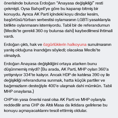
önerisinde bulunca Erdoğan “Anayasa değişikliği” resti
çekmişti. Oysa Bahçeli’ye göre bu kapanıp bitmiş bir
konuydu. Ayrıca AK Parti içindeki koyu dindar kesim,
başörtüsü/türban serbestisi oylamasının LGBTi yasaklarıyla
birlikte oylanmasını istemiyordu. Tabii bir de referandumun
(Meclis’te gerekli 360 oy bulunsa dahi) kaybedilmesi ihtimali
vardı.
Erdoğan çıktı, hak ve
özgürlüklerin halkoyuna
sunulmasının
yanlış olduğuna inandığını söyledi; olacaksa Meclis’te
olmalıydı.
Erdoğan Anayasa değişikliğini ortaya atarken bunu
düşünmemiş miydi? (Bu arada, AK Parti, MHP oyları 360’a
yetişmiyor 334’te kalıyor. Ancak HDP de katılırsa 390 oy ile
değişikliği referanduma sunmak, hatta küçük partiler ve
bağımsızların desteğiyle 400’e ulaşmak dahi mümkün. Tabii
MHP onaylarsa.)
CHP’nin yasa önerisi nasıl olsa AK Parti ve MHP oylarıyla
reddedilir ama CHP de Altılı Masa da iktidara gelirlerse bu
konuyu açmayacaklarını tescil ettirmiş oldular.