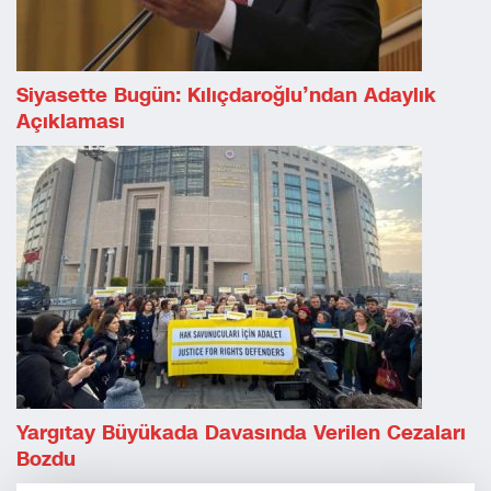
Siyasette Bugün: Kılıçdaroğlu’ndan Adaylık
Açıklaması
Yargıtay Büyükada Davasında Verilen Cezaları
Bozdu