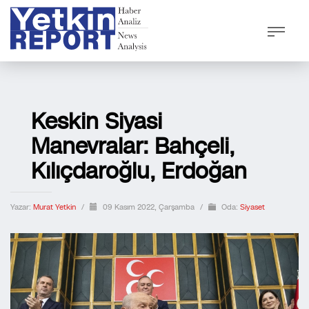
Keskin Siyasi
Manevralar: Bahçeli,
Kılıçdaroğlu, Erdoğan
Yazar:
Murat Yetkin
/
09 Kasım 2022, Çarşamba
/
Oda:
Siyaset