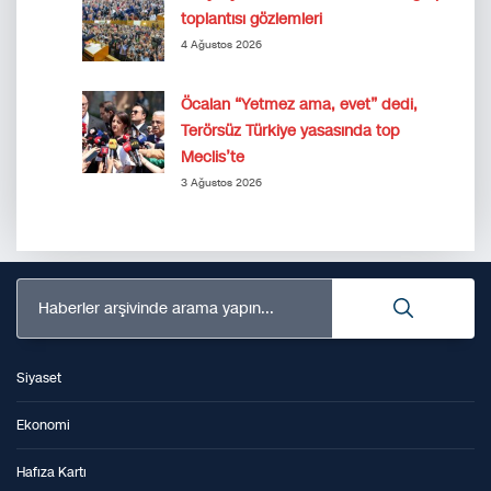
toplantısı gözlemleri
4 Ağustos 2026
Öcalan “Yetmez ama, evet” dedi,
Terörsüz Türkiye yasasında top
Meclis’te
3 Ağustos 2026
Haberler arşivinde arama yapın...
Siyaset
Ekonomi
Hafıza Kartı