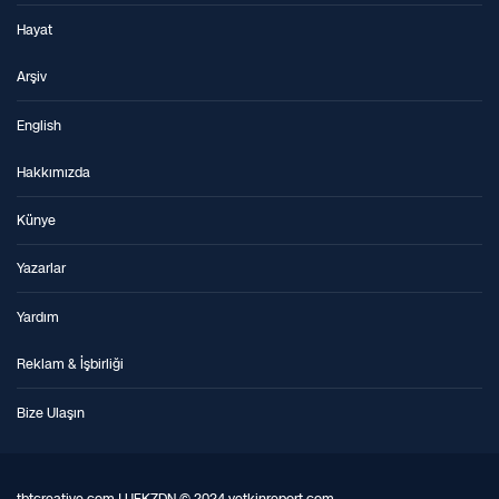
Hayat
Arşiv
English
Hakkımızda
Künye
Yazarlar
Yardım
Reklam & İşbirliği
Bize Ulaşın
tbtcreative.com | UFKZDN © 2024 yetkinreport.com