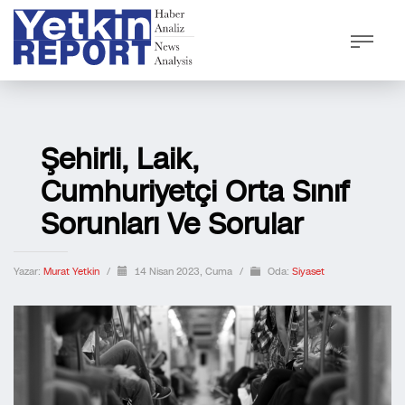
Şehirli, Laik,
Cumhuriyetçi Orta Sınıf
Sorunları Ve Sorular
Yazar:
Murat Yetkin
/
14 Nisan 2023, Cuma
/
Oda:
Siyaset