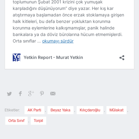
Etiketler:
AK Parti
,
Beyaz Yaka
,
Kılıçdaroğlu
,
Mülakat
,
Orta Sınıf
,
Torpil