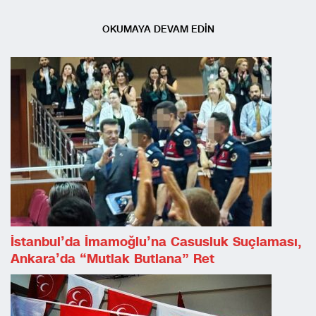
OKUMAYA DEVAM EDİN
İstanbul’da İmamoğlu’na Casusluk Suçlaması,
Ankara’da “Mutlak Butlana” Ret