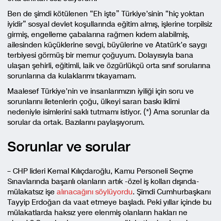
Ben de şimdi kötülenen “Eh işte” Türkiye’sinin “hiç yoktan
iyidir” sosyal devlet koşullarında eğitim almış, işlerine torpilsiz
girmiş, engelleme çabalarına rağmen kıdem alabilmiş,
ailesinden küçüklerine sevgi, büyülerine ve Atatürk’e saygı
terbiyesi görmüş bir memur çoğuyum. Dolayısıyla bana
ulaşan şehirli, eğitimli, laik ve özgürlükçü orta sınıf sorularına
sorunlarına da kulaklarımı tıkayamam.
Maalesef Türkiye’nin ve insanlarımızın iyiliği için soru ve
sorunlarını iletenlerin çoğu, ülkeyi saran baskı iklimi
nedeniyle isimlerini saklı tutmamı istiyor. (*) Ama sorunlar da
sorular da ortak. Bazılarını paylaşıyorum.
Sorunlar ve sorular
– CHP lideri Kemal Kılıçdaroğlu, Kamu Personeli Seçme
Sınavlarında başarılı olanların artık -özel iş kolları dışında-
mülakatsız işe
alınacağını söylüyordu
. Şimdi Cumhurbaşkanı
Tayyip Erdoğan da vaat etmeye başladı. Peki yıllar içinde bu
mülakatlarda haksız yere elenmiş olanların hakları ne