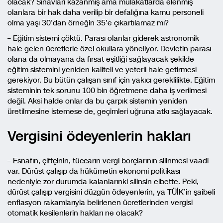
olacak? Sınavları kazanmış ama mülakatlarda elenmiş
olanlara bir hak daha verilip bir defalığına kamu personeli
olma yaşı 30’dan örneğin 35’e çıkartılamaz mı?
– Eğitim sistemi çöktü. Parası olanlar giderek astronomik
hale gelen ücretlerle özel okullara yöneliyor. Devletin parası
olana da olmayana da fırsat eşitliği sağlayacak şekilde
eğitim sistemini yeniden kaliteli ve yeterli hale getirmesi
gerekiyor. Bu bütün çalışan sınıf için yakıcı gereklilikte. Eğitim
sisteminin tek sorunu 100 bin öğretmene daha iş verilmesi
değil. Aksi halde onlar da bu çarpık sistemin yeniden
üretilmesine istemese de, geçimleri uğruna atkı sağlayacak.
Vergisini ödeyenlerin hakları
– Esnafın, çiftçinin, tüccarın vergi borçlarının silinmesi vaadi
var. Dürüst çalışıp da hükümetin ekonomi politikası
nedeniyle zor durumda kalanlarınki silinsin elbette. Peki,
dürüst çalışıp vergisini düzgün ödeyenlerin, ya TÜİK’in şaibeli
enflasyon rakamlarıyla belirlenen ücretlerinden vergisi
otomatik kesilenlerin hakları ne olacak?