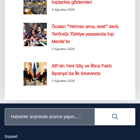
toplantısı gözlemleri
4 Ağustos 2026
Öcalan “Yetmez ama, evet” dedi,
Terörsüz Türkiye yasasında top
Meclis’te
3 Ağustos 2026
AB’nin Yeni Göç ve İltica Paktı
İspanya’da İlk Sınavında
3 Ağustos 2026
Haberler arşivinde arama yapın...
Siyaset