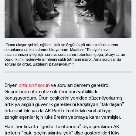
“Bana ulaşan şehirli, eğitimli, laik ve özgürlükçü orta sınıf sorularına
sorunlarına da kulaklarımı tıkayamam. Maalesef Türkiye’nin ve
insanlarımızın iyiliği için soru ve sorunlarını iletenlerin çoğu, ülkeyi saran
baskı iklimi nedeniyle isimlerini saklı tutmamı istiyor. Ama sorunlar da
sorular da ortak. Bazılarını paylaşıyorum.”
Eriyen
orta sınıf sorun
ve soruları demem gerekirdi.
Geçenlerde otomotiv sektöründen yetkililerle
konuşuyordum. Ürün çeşitlerini yeniden düzenliyorlarmış;
artık ya asgari güvenlik gereklerini karşılayan “fakirleşen”
orta sınıf için ya da AK Parti nimetleriyle sınıf atlayıp
zenginleşenler için lüks üretim yapmaya karar vermişler.
Hani her fırsatta “göster telefonunu” diye çemkiren AK
trollerin “bak, geçim sıkıntısı yok” diye gösterdikleri lüks