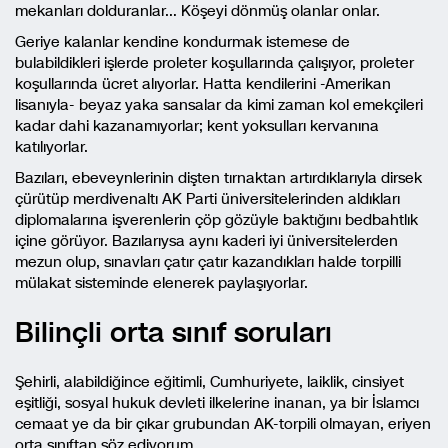
mekanları dolduranlar… Köşeyi dönmüş olanlar onlar.
Geriye kalanlar kendine kondurmak istemese de
bulabildikleri işlerde proleter koşullarında çalışıyor, proleter
koşullarında ücret alıyorlar. Hatta kendilerini -Amerikan
lisanıyla- beyaz yaka sansalar da kimi zaman kol emekçileri
kadar dahi kazanamıyorlar; kent yoksulları kervanına
katılıyorlar.
Bazıları, ebeveynlerinin dişten tırnaktan artırdıklarıyla dirsek
çürütüp merdivenaltı AK Parti üniversitelerinden aldıkları
diplomalarına işverenlerin çöp gözüyle baktığını bedbahtlık
içine görüyor. Bazılarıysa aynı kaderi iyi üniversitelerden
mezun olup, sınavları çatır çatır kazandıkları halde torpilli
mülakat sisteminde elenerek paylaşıyorlar.
Bilinçli orta sınıf soruları
Şehirli, alabildiğince eğitimli, Cumhuriyete, laiklik, cinsiyet
eşitliği, sosyal hukuk devleti ilkelerine inanan, ya bir İslamcı
cemaat ye da bir çıkar grubundan AK-torpili olmayan, eriyen
orta sınıftan söz ediyorum.