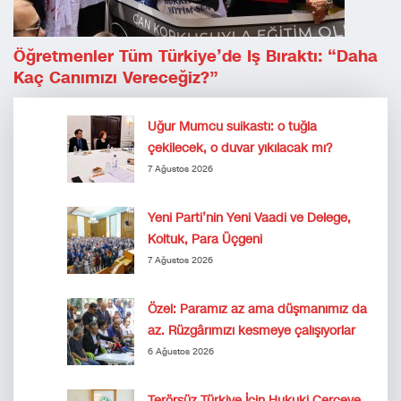
Öğretmenler Tüm Türkiye’de Iş Bıraktı: “Daha
Kaç Canımızı Vereceğiz?”
Uğur Mumcu suikastı: o tuğla
çekilecek, o duvar yıkılacak mı?
7 Ağustos 2026
Yeni Parti’nin Yeni Vaadi ve Delege,
Koltuk, Para Üçgeni
7 Ağustos 2026
Özel: Paramız az ama düşmanımız da
az. Rüzgârımızı kesmeye çalışıyorlar
6 Ağustos 2026
Terörsüz Türkiye İçin Hukuki Çerçeve