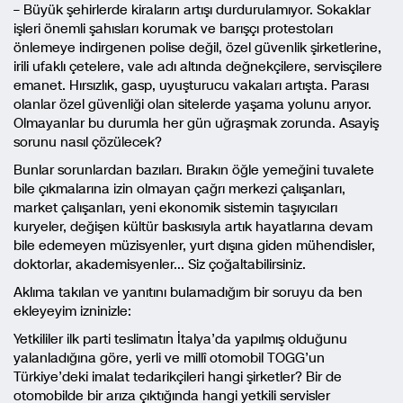
– Büyük şehirlerde kiraların artışı durdurulamıyor. Sokaklar
işleri önemli şahısları korumak ve barışçı protestoları
önlemeye indirgenen polise değil, özel güvenlik şirketlerine,
irili ufaklı çetelere, vale adı altında değnekçilere, servisçilere
emanet. Hırsızlık, gasp, uyuşturucu vakaları artışta. Parası
olanlar özel güvenliği olan sitelerde yaşama yolunu arıyor.
Olmayanlar bu durumla her gün uğraşmak zorunda. Asayiş
sorunu nasıl çözülecek?
Bunlar sorunlardan bazıları. Bırakın öğle yemeğini tuvalete
bile çıkmalarına izin olmayan çağrı merkezi çalışanları,
market çalışanları, yeni ekonomik sistemin taşıyıcıları
kuryeler, değişen kültür baskısıyla artık hayatlarına devam
bile edemeyen müzisyenler, yurt dışına giden mühendisler,
doktorlar, akademisyenler… Siz çoğaltabilirsiniz.
Aklıma takılan ve yanıtını bulamadığım bir soruyu da ben
ekleyeyim izninizle:
Yetkililer ilk parti teslimatın İtalya’da yapılmış olduğunu
yalanladığına göre, yerli ve millî otomobil TOGG’un
Türkiye’deki imalat tedarikçileri hangi şirketler? Bir de
otomobilde bir arıza çıktığında hangi yetkili servisler