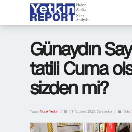
Günaydın Sayı
tatili Cuma ols
sizden mi?
Yazar:
Murat Yetkin
/
09 Ağustos 2023, Çarşamba
/
Oda: