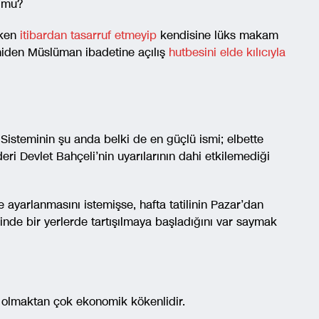
r mu?
rken
itibardan tasarruf etmeyip
kendisine lüks makam
yeniden Müslüman ibadetine açılış
hutbesini elde kılıcıyla
isteminin şu anda belki de en güçlü ismi; elbette
i Devlet Bahçeli’nin uyarılarının dahi etkilemediği
ayarlanmasını istemişse, hafta tatilinin Pazar’dan
inde bir yerlerde tartışılmaya başladığını var saymak
k olmaktan çok ekonomik kökenlidir.