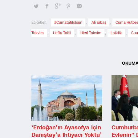
Etiketler:
#cumatatilolsun
,
Ali Erbaş
,
Cuma Hutbes
Takvim
,
Hafta Tatili
,
Hicrî Takvim
,
Laiklik
,
Suu
OKUMA
‘Erdoğan’ın Ayasofya Için
Cumhurba
Danıştay’a Ihtiyacı Yoktu’
Evlenin” 