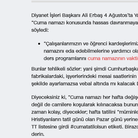
Diyanet İşleri Başkanı Ali Erbaş 4 Ağustos’ta 
“Cuma namazı konusunda hassas davranmayanla
söyledi:
“Çalışanlarımızın ve öğrenci kardeşlerimi
namazını eda edebilmelerine yardımcı olal
ders programlarını
cuma namazının vakti
Bunlar tehlikeli sözler: yani şimdi Cumhurbaşk
fabrikalardaki, işyerlerindeki mesai saatlerini
şekilde ayarlamazsa vebal altında mı kalacak 
Diyeceksiniz ki, “Cuma namazı her hafta değişe
değil de camilere koşularak kılınacaksa bunun
zaman kolay, diyecekler; hafta tatilini “mümi
Hristiyanların tatil günü olan Pazar günü yerine
TT listesine girdi #cumatatilolsun etiketi. B
derin.