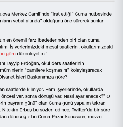
Yalova Merkez Camii’nde “irat ettiği” Cuma hutbesinde
rın vebal altında” olduğunu öne sürerek şunları
zin en önemli farz ibadetlerinden biri olan cuma
ım. İş yerlerimizdeki mesai saatlerini, okullarımızdaki
ne göre
düzenleyelim.”
anı Tayyip Erdoğan, okul ders saatlerinin
n müminlerin “camilere koşmasını” kolaylaştıracak
Diyanet İşleri Başkanımıza göre?
n saatlerde kılınıyor. Hem işyerlerinde, okullarda
 öncesi var, sonra dönüşü var. Nasıl ayarlanacak?” O
nlerin bayram günü” olan Cuma günü yapalım tekrar,
. Nitekim Erbaş bu sözleri edince, Twitter’da bir süre
irazdan döneceğiz bu Cuma-Pazar konusuna, mevzu