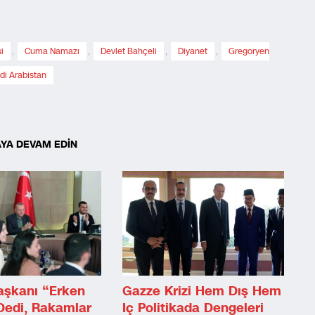
i
,
Cuma Namazı
,
Devlet Bahçeli
,
Diyanet
,
Gregoryen
di Arabistan
YA DEVAM EDİN
şkanı “Erken
Gazze Krizi Hem Dış Hem
Dedi, Rakamlar
Iç Politikada Dengeleri