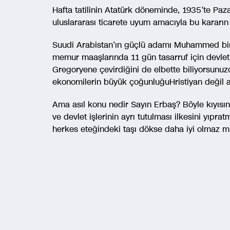
Hafta tatilinin Atatürk döneminde, 1935’te Pa
uluslararası ticarete uyum amacıyla bu kararın 
Suudi Arabistan’ın güçlü adamı Muhammed bin 
memur maaşlarında 11 gün tasarruf için devlet
Gregoryene çevirdiğini de elbette biliyorsunu
ekonomilerin büyük çoğunluğuHristiyan değil am
Ama asıl konu nedir Sayın Erbaş? Böyle kıyıs
ve devlet işlerinin ayrı tutulması ilkesini yıpr
herkes eteğindeki taşı dökse daha iyi olmaz mı,