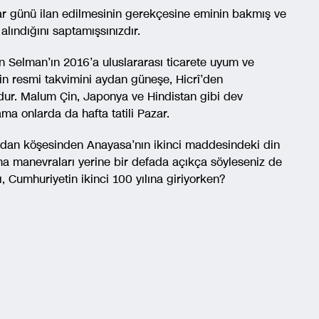
zar günü ilan edilmesinin gerekçesine eminin bakmış ve
alındığını saptamışsınızdır.
Selman’ın 2016’a uluslararası ticarete uyum ve
in resmi takvimini aydan güneşe, Hicrî’den
zdur. Malum Çin, Japonya ve Hindistan gibi dev
a onlarda da hafta tatili Pazar.
ından köşesinden Anayasa’nın ikinci maddesindeki din
atma manevraları yerine bir defada açıkça söyleseniz de
 Cumhuriyetin ikinci 100 yılına giriyorken?