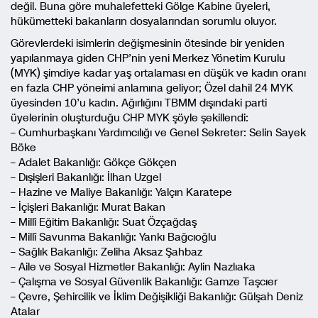
değil. Buna göre muhalefetteki Gölge Kabine üyeleri,
hükümetteki bakanların dosyalarından sorumlu oluyor.
Görevlerdeki isimlerin değişmesinin ötesinde bir yeniden
yapılanmaya giden CHP’nin yeni Merkez Yönetim Kurulu
(MYK) şimdiye kadar yaş ortalaması en düşük ve kadın oranı
en fazla CHP yöneimi anlamına geliyor; Özel dahil 24 MYK
üyesinden 10’u kadın. Ağırlığını TBMM dışındaki parti
üyelerinin oluşturduğu CHP MYK şöyle şekillendi:
– Cumhurbaşkanı Yardımcılığı ve Genel Sekreter: Selin Sayek
Böke
– Adalet Bakanlığı: Gökçe Gökçen
– Dışişleri Bakanlığı: İlhan Uzgel
– Hazine ve Maliye Bakanlığı: Yalçın Karatepe
– İçişleri Bakanlığı: Murat Bakan
– Millî Eğitim Bakanlığı: Suat Özçağdaş
– Millî Savunma Bakanlığı: Yankı Bağcıoğlu
– Sağlık Bakanlığı: Zeliha Aksaz Şahbaz
– Aile ve Sosyal Hizmetler Bakanlığı: Aylin Nazlıaka
– Çalışma ve Sosyal Güvenlik Bakanlığı: Gamze Taşcıer
– Çevre, Şehircilik ve İklim Değişikliği Bakanlığı: Gülşah Deniz
Atalar