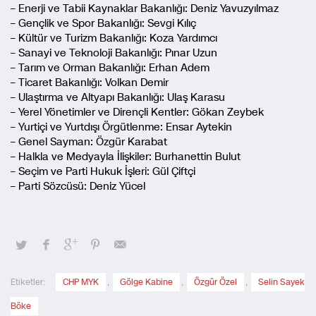
– Enerji ve Tabii Kaynaklar Bakanlığı: Deniz Yavuzyılmaz
– Gençlik ve Spor Bakanlığı: Sevgi Kılıç
– Kültür ve Turizm Bakanlığı: Koza Yardımcı
– Sanayi ve Teknoloji Bakanlığı: Pınar Uzun
– Tarım ve Orman Bakanlığı: Erhan Adem
– Ticaret Bakanlığı: Volkan Demir
– Ulaştırma ve Altyapı Bakanlığı: Ulaş Karasu
– Yerel Yönetimler ve Dirençli Kentler: Gökan Zeybek
– Yurtiçi ve Yurtdışı Örgütlenme: Ensar Aytekin
– Genel Sayman: Özgür Karabat
– Halkla ve Medyayla İlişkiler: Burhanettin Bulut
– Seçim ve Parti Hukuk İşleri: Gül Çiftçi
– Parti Sözcüsü: Deniz Yücel
Etiketler:
CHP MYK
,
Gölge Kabine
,
Özgür Özel
,
Selin Sayek
Böke