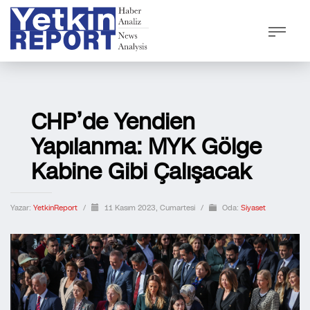
CHP’de Yendien
Yapılanma: MYK Gölge
Kabine Gibi Çalışacak
Yazar:
YetkinReport
/
11 Kasım 2023, Cumartesi
/
Oda:
Siyaset