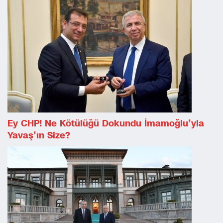
Ey CHP! Ne Kötülüğü Dokundu İmamoğlu’yla
Yavaş’ın Size?