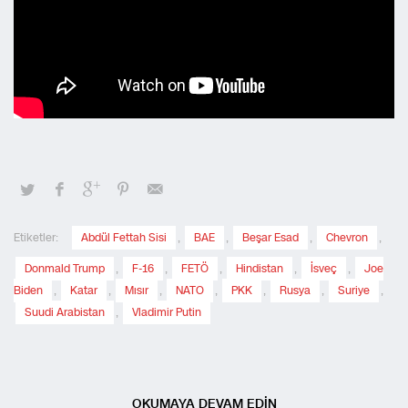
Etiketler:
Abdül Fettah Sisi
,
BAE
,
Beşar Esad
,
Chevron
,
Donmald Trump
,
F-16
,
FETÖ
,
Hindistan
,
İsveç
,
Joe
Biden
,
Katar
,
Mısır
,
NATO
,
PKK
,
Rusya
,
Suriye
,
Suudi Arabistan
,
Vladimir Putin
OKUMAYA DEVAM EDİN