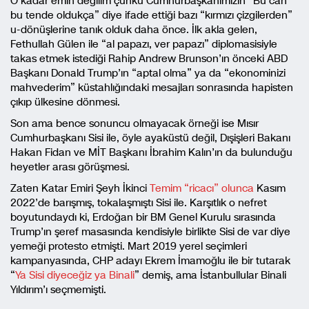
O kadar emin değilim çünkü Cumhurbaşkanımızın “Bu can
bu tende oldukça” diye ifade ettiği bazı “kırmızı çizgilerden”
u-dönüşlerine tanık olduk daha önce. İlk akla gelen,
Fethullah Gülen ile “al papazı, ver papazı” diplomasisiyle
takas etmek istediği Rahip Andrew Brunson’ın önceki ABD
Başkanı Donald Trump’ın “aptal olma” ya da “ekonominizi
mahvederim” küstahlığındaki mesajları sonrasında hapisten
çıkıp ülkesine dönmesi.
Son ama bence sonuncu olmayacak örneği ise Mısır
Cumhurbaşkanı Sisi ile, öyle ayaküstü değil, Dışişleri Bakanı
Hakan Fidan ve MİT Başkanı İbrahim Kalın’ın da bulunduğu
heyetler arası görüşmesi.
Zaten Katar Emiri Şeyh İkinci
Temim “ricacı” olunca
Kasım
2022’de barışmış, tokalaşmıştı Sisi ile. Karşıtlık o nefret
boyutundaydı ki, Erdoğan bir BM Genel Kurulu sırasında
Trump’ın şeref masasında kendisiyle birlikte Sisi de var diye
yemeği protesto etmişti. Mart 2019 yerel seçimleri
kampanyasında, CHP adayı Ekrem İmamoğlu ile bir tutarak
“
Ya Sisi diyeceğiz ya Binali
” demiş, ama İstanbullular Binali
Yıldırım’ı seçmemişti.