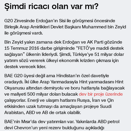
Şimdi ricacı olan var mı?
G20 Zirvesinde Erdoğan’ın Sisi ile görüşmesi öncesinde
Birleşik Arap Amirlikleri Devlet Başkanı Muhammed bin Zeyid
ile görüşmesi vardı.
Bin Zeyid yakın zamana dek Erdoğan ve AK Parti gözünde
15 Temmuz 2016 darbe girişiminde “FETÖ’ye maddi destek
sağlayan” ülkenin lideriydi. Şimdi, Türkiye’ye 51 milyar dolar
yatırım sözü vererek ülkeyi ekonomik krizden çıkması için
destek verecek lider.
BAE G20 üyesi değil ama Hindistan’ın özel davetiyle
oradaydı. İki ülke Arap Yarımadasıyla Hint yarımadasını Hint
Okyanusu altından demiryolu ve boru hatlarıyla bağlayacak
ve maliyeti 500 milyar doları bulacak
dev bir proje üzerinde
çalışıyorlar. Enerji ve ulaşım hatlarını Rusya, İran ve Çin
etkisinden uzak tutmayı da amaçlayan projeye Suudi
Arabistan, ABD ve AB de ortak olabilir.
BAE’nin Mısır’da dev yatırımları var. Yakınlarda ABD petrol
devi Chevron’un yeni rezerv bulduğunu açıkladığı