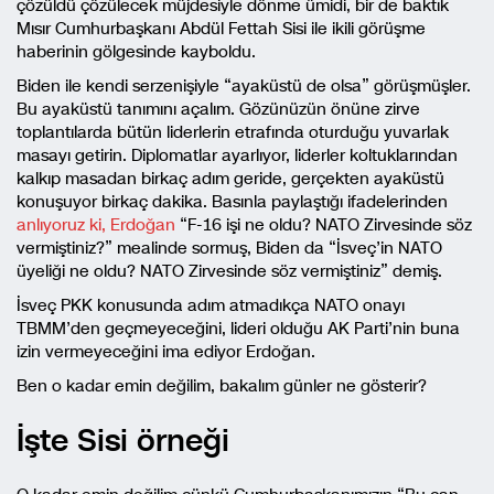
çözüldü çözülecek müjdesiyle dönme ümidi, bir de baktık
Mısır Cumhurbaşkanı Abdül Fettah Sisi ile ikili görüşme
haberinin gölgesinde kayboldu.
Biden ile kendi serzenişiyle “ayaküstü de olsa” görüşmüşler.
Bu ayaküstü tanımını açalım. Gözünüzün önüne zirve
toplantılarda bütün liderlerin etrafında oturduğu yuvarlak
masayı getirin. Diplomatlar ayarlıyor, liderler koltuklarından
kalkıp masadan birkaç adım geride, gerçekten ayaküstü
konuşuyor birkaç dakika. Basınla paylaştığı ifadelerinden
anlıyoruz ki, Erdoğan
“F-16 işi ne oldu? NATO Zirvesinde söz
vermiştiniz?” mealinde sormuş, Biden da “İsveç’in NATO
üyeliği ne oldu? NATO Zirvesinde söz vermiştiniz” demiş.
İsveç PKK konusunda adım atmadıkça NATO onayı
TBMM’den geçmeyeceğini, lideri olduğu AK Parti’nin buna
izin vermeyeceğini ima ediyor Erdoğan.
Ben o kadar emin değilim, bakalım günler ne gösterir?
İşte Sisi örneği