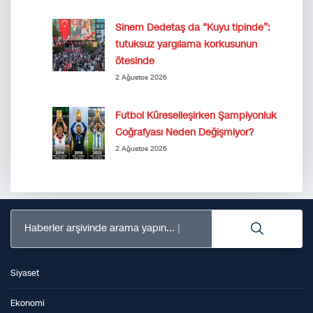
Sinem Dedetaş da “Kuyu tipinde”:
tutuksuz yargılama korkusunun
ötesinde
2 Ağustos 2026
Futbol Küreselleşirken Şampiyonluk
Coğrafyası Neden Değişmiyor?
2 Ağustos 2026
Haberler arşivinde arama yapın...
Siyaset
Ekonomi