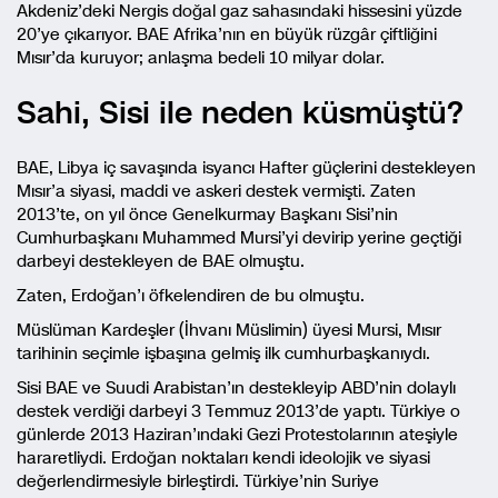
Akdeniz’deki Nergis doğal gaz sahasındaki hissesini yüzde
20’ye çıkarıyor. BAE Afrika’nın en büyük rüzgâr çiftliğini
Mısır’da kuruyor; anlaşma bedeli 10 milyar dolar.
Sahi, Sisi ile neden küsmüştü?
BAE, Libya iç savaşında isyancı Hafter güçlerini destekleyen
Mısır’a siyasi, maddi ve askeri destek vermişti. Zaten
2013’te, on yıl önce Genelkurmay Başkanı Sisi’nin
Cumhurbaşkanı Muhammed Mursi’yi devirip yerine geçtiği
darbeyi destekleyen de BAE olmuştu.
Zaten, Erdoğan’ı öfkelendiren de bu olmuştu.
Müslüman Kardeşler (İhvanı Müslimin) üyesi Mursi, Mısır
tarihinin seçimle işbaşına gelmiş ilk cumhurbaşkanıydı.
Sisi BAE ve Suudi Arabistan’ın destekleyip ABD’nin dolaylı
destek verdiği darbeyi 3 Temmuz 2013’de yaptı. Türkiye o
günlerde 2013 Haziran’ındaki Gezi Protestolarının ateşiyle
hararetliydi. Erdoğan noktaları kendi ideolojik ve siyasi
değerlendirmesiyle birleştirdi. Türkiye’nin Suriye