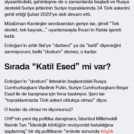
siyasetindeki, şahinleşme de o zamanlarda başladı ve Rusya
destekli Suriye jetlerinin Suriye topraklarında 34 Türk askerini
şehit ettiği Şubat 2020’ye dek devam etti.
Müslüman Kardeşler sevdasından geriye ise, şimdi “Tek
devlet, tek bayrak…” uyarlamasıyla İhvan’ın Rabia işareti
kaldı.
Erdoğan’ın artık Sisi’ye “darbeci” ya da “katil” diyeceğini
sanmıyorum; belki “dostum” demez, o kadar.
Sırada “Katil Esed” mi var?
Erdoğan’ın “dostum” listesinin başlarındaki Rusya
Cumhurbaşkanı Vladimir Putin, Suriye Cumhurbaşkanı Beşar
Esad ile de barışması için fena bastırıyor. Şam ise
“topraklarımızda Türk askeri oldukça olmaz” diyor.
O kadar da olmaz mı diyorsunuz?
CHP’nin yeni dış politika danışmanı, İstanbul Milletvekili
Namık Tan “İdeolojik körlüğün revizyonist bataklığına
saplanmış” bir dış politikanın “eninde sonunda
küçük