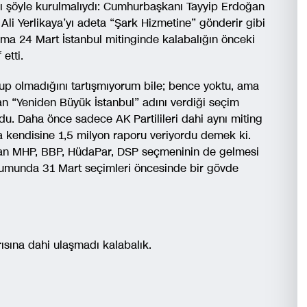
ı şöyle kurulmalıydı: Cumhurbaşkanı Tayyip Erdoğan
 Ali Yerlikaya’yı adeta “Şark Hizmetine” gönderir gibi
ma 24 Mart İstanbul mitinginde kalabalığın önceki
etti.
up olmadığını tartışmıyorum bile; bence yoktu, ama
 “Yeniden Büyük İstanbul” adını verdiği seçim
rdu. Daha önce sadece AK Partilileri dahi aynı miting
 da kendisine 1,5 milyon raporu veriyordu demek ki.
nan MHP, BBP, HüdaPar, DSP seçmeninin de gelmesi
urumunda 31 Mart seçimleri öncesinde bir gövde
sına dahi ulaşmadı kalabalık.