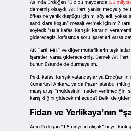
Aslında Erdoğan “Biz bu meydanda
1,5 milyon
dememiş olsaydı, AK Parti yanlısı medya yine 1
öfkesine yenik düştüğü için mi söyledi, yoksa
sandıklara koşun” mesajı vermek için mi? Ta
söyledi: “Hala kafası karışık, kararını verememi
gidereceğiz, kafasında soru işaretleri varsa c
AK Parti, MHP ve diğer müttefiklerin teşkilatlar
işaretleri varsa giderecekmiş. Demek AK Parti 
bunun üstünde de durmayalım.
Peki, kafası karışık vatandaşlar ya Erdoğan’ın 
Cumartesi Ankara, ya da Pazar İstanbul mitingi
maaş artışı “müjdesinin” neden verilmediğini 
karışıklığını gidecek mi acaba? Belki de gider
Fidan ve Yerlikaya’nın “ş
Ama Erdoğan “1,5 milyona alıştık” hayal kırıklı