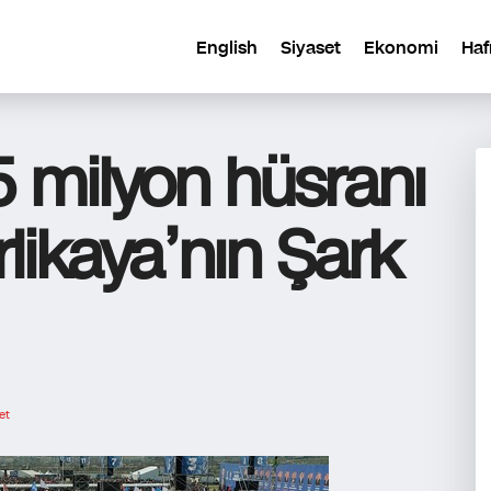
English
Siyaset
Ekonomi
Haf
5 milyon hüsranı
rlikaya’nın Şark
et