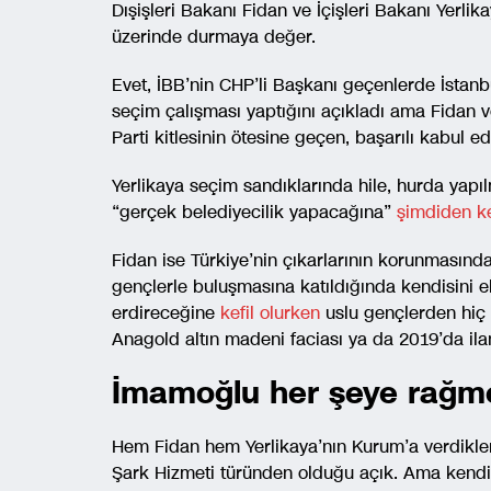
Dışişleri Bakanı Fidan ve İçişleri Bakanı Yerli
üzerinde durmaya değer.
Evet, İBB’nin CHP’li Başkanı geçenlerde İstanb
seçim çalışması yaptığını açıkladı ama Fidan v
Parti kitlesinin ötesine geçen, başarılı kabul ed
Yerlikaya seçim sandıklarında hile, hurda yap
“gerçek belediyecilik yapacağına”
şimdiden ke
Fidan ise Türkiye’nin çıkarlarının korunmasınd
gençlerle buluşmasına katıldığında kendisini el
erdireceğine
kefil olurken
uslu gençlerden hiç b
Anagold altın madeni faciası ya da 2019’da ila
İmamoğlu her şeye rağm
Hem Fidan hem Yerlikaya’nın Kurum’a verdikle
Şark Hizmeti türünden olduğu açık. Ama kendi 