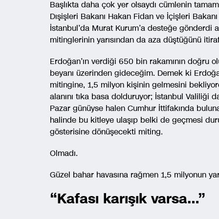
Başlıkta daha çok yer olsaydı cümlenin tamam
Dışişleri Bakanı Hakan Fidan ve İçişleri Bakanı
İstanbul’da Murat Kurum’a desteğe gönderdi a
mitinglerinin yarısından da aza düştüğünü itiraf 
Erdoğan’ın verdiği 650 bin rakamının doğru ol
beyanı üzerinden gideceğim. Demek ki Erdoğan
mitingine, 1,5 milyon kişinin gelmesini bekliyo
alanını tıka basa dolduruyor; İstanbul Valiliği
Pazar günüyse halen Cumhur İttifakında bulu
halinde bu kitleye ulaşıp belki de geçmesi d
gösterisine dönüşecekti miting.
Olmadı.
Güzel bahar havasına rağmen 1,5 milyonun yarı
“Kafası karışık varsa…”