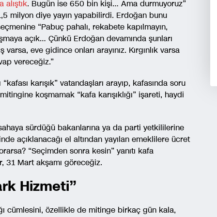
a alıştık
. Bugün ise 650 bin kişi… Ama durmuyoruz”
,5 milyon diye yayın yapabilirdi. Erdoğan bunu
 seçmenine “Pabuç pahalı, rekabete kapılmayın,
rtışmaya açık… Çünkü Erdoğan devamında şunları
ş varsa, eve gidince onları arayınız. Kırgınlık varsa
evap vereceğiz.”
ı “kafası karışık” vatandaşları arayıp, kafasında soru
mitingine koşmamak “kafa karışıklığı” işareti, haydi
sahaya sürdüğü bakanlarına ya da parti yetkililerine
nde açıklanacağı el altından yayılan emeklilere ücret
sorarsa? “Seçimden sonra kesin” yanıtı kafa
ir, 31 Mart akşamı göreceğiz.
ark Hizmeti”
ğı cümlesini, özellikle de mitinge birkaç gün kala,