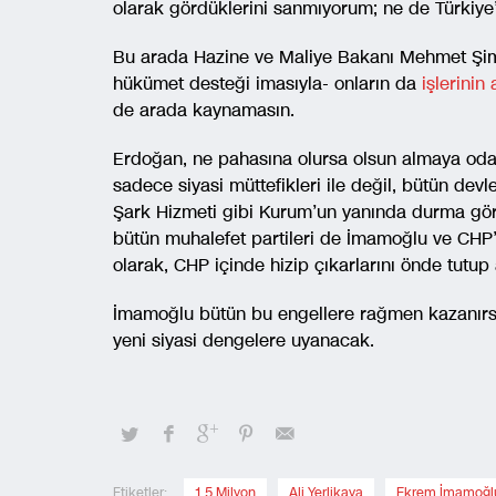
olarak gördüklerini sanmıyorum; ne de Türkiye’
Bu arada Hazine ve Maliye Bakanı Mehmet Şimşe
hükümet desteği imasıyla- onların da
işlerinin
de arada kaynamasın.
Erdoğan, ne pahasına olursa olsun almaya oda
sadece siyasi müttefikleri ile değil, bütün devle
Şark Hizmeti gibi Kurum’un yanında durma gör
bütün muhalefet partileri de İmamoğlu ve CHP’
olarak, CHP içinde hizip çıkarlarını önde tutup 
İmamoğlu bütün bu engellere rağmen kazanırs
yeni siyasi dengelere uyanacak.
Etiketler:
1.5 Milyon
,
Ali Yerlikaya
,
Ekrem İmamoğl