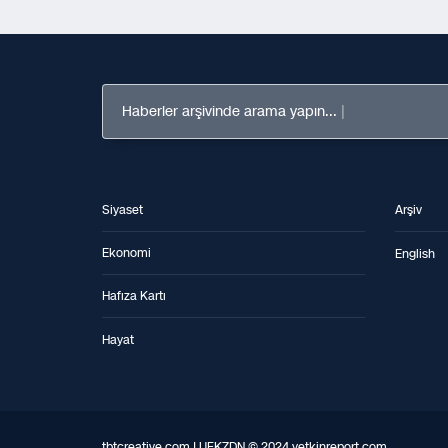
Haberler arşivinde arama yapın...
Siyaset
Arşiv
Ekonomi
English
Hafıza Kartı
Hayat
tbtcreative.com | UFKZDN © 2024 yetkinreport.com