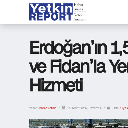
Erdoğan’ın 1,
ve Fidan’la Ye
Hizmeti
Yazar:
Murat Yetkin
/
25 Mart 2024, Pazartesi
/
Oda:
Siyas