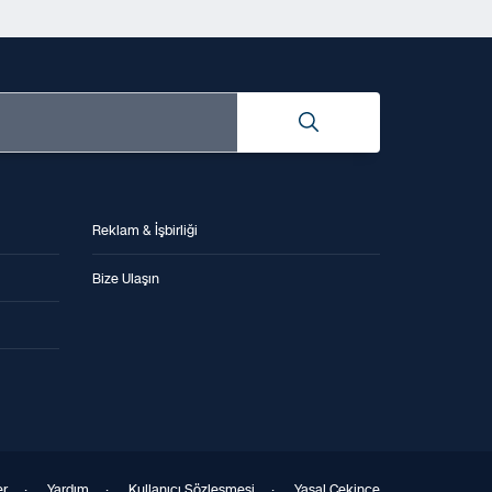
Reklam & İşbirliği
Bize Ulaşın
er
·
Yardım
·
Kullanıcı Sözleşmesi
·
Yasal Çekince