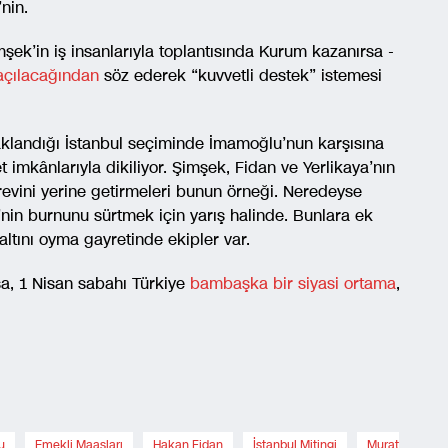
nin.
k’in iş insanlarıyla toplantısında Kurum kazanırsa -
 açılacağından
söz ederek “kuvvetli destek” istemesi
klandığı İstanbul seçiminde İmamoğlu’nun karşısına
t imkânlarıyla dikiliyor. Şimşek, Fidan ve Yerlikaya’nın
evini yerine getirmeleri bunun örneği. Neredeyse
nin burnunu sürtmek için yarış halinde. Bunlara ek
altını oyma gayretinde ekipler var.
a, 1 Nisan sabahı Türkiye
bambaşka bir siyasi ortama
,
u
,
Emekli Maaşları
,
Hakan Fidan
,
İstanbul Mitingi
,
Murat