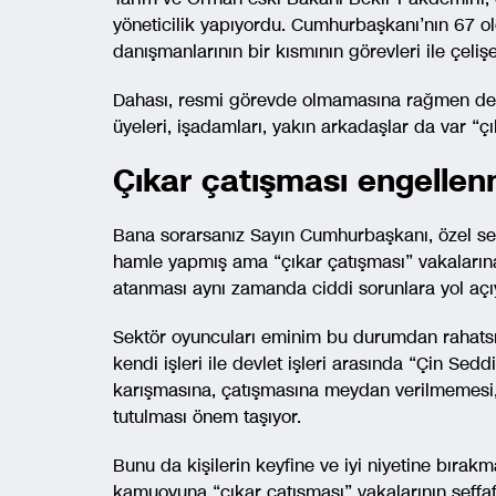
yöneticilik yapıyordu. Cumhurbaşkanı’nın 67 ol
danışmanlarının bir kısmının görevleri ile çeliş
Dahası, resmi görevde olmamasına rağmen devlet
üyeleri, işadamları, yakın arkadaşlar da var “
Çıkar çatışması engellen
Bana sorarsanız Sayın Cumhurbaşkanı, özel sek
hamle yapmış ama “çıkar çatışması” vakalarına
atanması aynı zamanda ciddi sorunlara yol açı
Sektör oyuncuları eminim bu durumdan rahatsı
kendi işleri ile devlet işleri arasında “Çin Sedd
karışmasına, çatışmasına meydan verilmemesi, t
tutulması önem taşıyor.
Bunu da kişilerin keyfine ve iyi niyetine bıra
kamuoyuna “çıkar çatışması” vakalarının şeffaf 