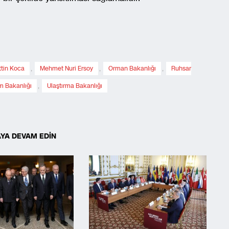
ttin Koca
,
Mehmet Nuri Ersoy
,
Orman Bakanlığı
,
Ruhsar
m Bakanlığı
,
Ulaştırma Bakanlığı
YA DEVAM EDİN