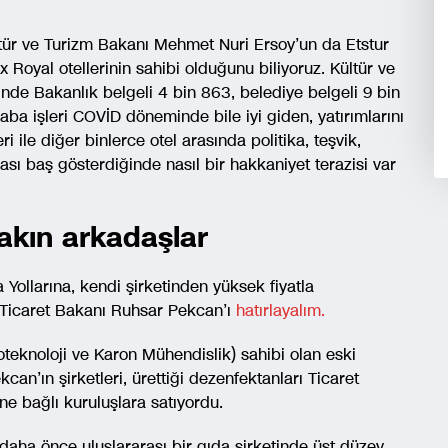
tür ve Turizm Bakanı Mehmet Nuri Ersoy’un da Etstur
 Royal otellerinin sahibi olduğunu biliyoruz. Kültür ve
inde Bakanlık belgeli 4 bin 863, belediye belgeli 9 bin
ba işleri COVİD döneminde bile iyi giden, yatırımlarını
eri ile diğer binlerce otel arasında politika, teşvik,
ası baş gösterdiğinde nasıl bir hakkaniyet terazisi var
yakın arkadaşlar
ollarına, kendi şirketinden yüksek fiyatla
n Ticaret Bakanı Ruhsar Pekcan’ı
hatırlayalım.
yoteknoloji ve Karon Mühendislik) sahibi olan eski
n’ın şirketleri, ürettiği dezenfektanları Ticaret
ne bağlı kuruluşlara satıyordu.
daha önce uluslararası bir gıda şirketinde üst düzey