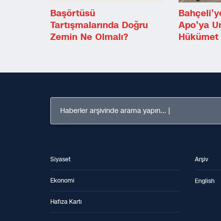
Başörtüsü
Bahçeli’y
Tartışmalarında Doğru
Apo’ya U
Zemin Ne Olmalı?
Hükümet 
Haberler arşivinde arama yapın...
Siyaset
Arşiv
Ekonomi
English
Hafıza Kartı