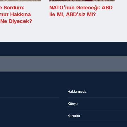
e Sordum:
NATO’nun Geleceği: ABD
mut Hakkına
Ile Mi, ABD’siz Mi?
Ne Diyecek?
Hakkımızda
Künye
Yazarlar