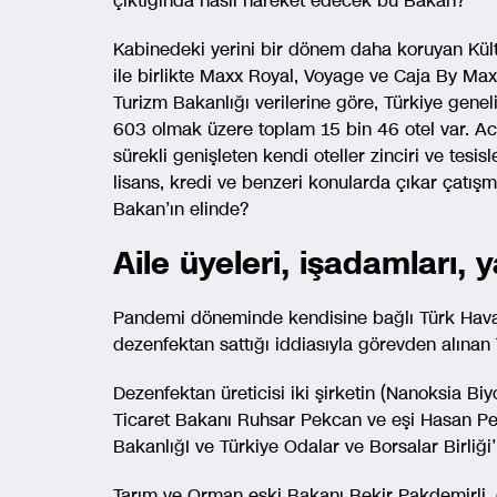
çıktığında nasıl hareket edecek bu Bakan?
Kabinedeki yerini bir dönem daha koruyan Kül
ile birlikte Maxx Royal, Voyage ve Caja By Maxx
Turizm Bakanlığı verilerine göre, Türkiye genel
603 olmak üzere toplam 15 bin 46 otel var. Aca
sürekli genişleten kendi oteller zinciri ve tesisl
lisans, kredi ve benzeri konularda çıkar çatışm
Bakan’ın elinde?
Aile üyeleri, işadamları, 
Pandemi döneminde kendisine bağlı Türk Hava Y
dezenfektan sattığı iddiasıyla görevden alına
Dezenfektan üreticisi iki şirketin (Nanoksia Bi
Ticaret Bakanı Ruhsar Pekcan ve eşi Hasan Pekca
BakanlığI ve Türkiye Odalar ve Borsalar Birliği’
Tarım ve Orman eski Bakanı Bekir Pakdemirli, 