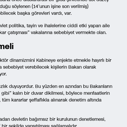
duğu söylenen (14’unun işine son verilmiş)
ebilecek başka görevleri vardı, var.
 politika, tayin ve ihalelerine ciddi etki yapan aile
çıkar çatışması” vakalarına sebebiyet vermekte olan.
meli
tör dinamizmini Kabineye enjekte etmekle hayırlı bir
 sebebiyet verebilecek kişilerin Bakan olarak
yor.
zlık duyuyordur. Bu yüzden en azından bu Bakanların
i gibi” kalın bir duvar dikilmesi, böylece menfaatlerin
üm kararlar şeffaflıkla alınarak denetim altında
kmadan devletin bağımsız bir kurulunun denetlemesi,
bir şekilde yansıtılması sağlamalıdır.