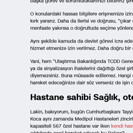
başka görev ve sorumluluklarımızı bildiririz şir
O konulardaki hassas bilgilere erişmemize izin
kırk yararız. Daha da ilerisi ve doğrusu, “çıkar
menfaate yakınsa o doğrultuda seçime yönlendi
Aynı şekilde kamuda da devlet görevi icra ede
hizmet etmenize izin verilmez. Daha doğru bir d
Yani, hem “Ulaştırma Bakanlığında TCDD Gen
ya da sinyalizasyon ihalelerini dağıttığı özel ş
diyemezsiniz. Buna müsaade edilemez. Hangi çı
hareket edeceğinize dair söz verseniz de işin 
Hastane sahibi Sağlık, ot
Lakin, bakıyorum, bugün Cumhurbaşkanı Tayyi
Koca aynı zamanda Medipol Hastaneleri zinciri
kapasiteli 567 özel hastane var iken
kendi hast