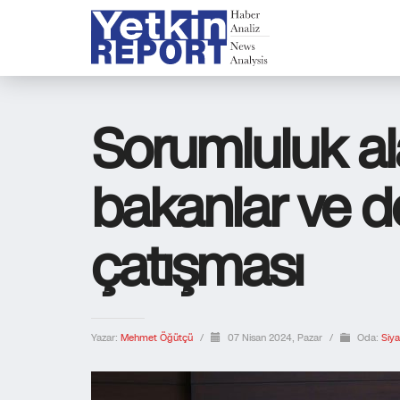
Sorumluluk al
bakanlar ve de
çatışması
Yazar:
Mehmet Öğütçü
/
07 Nisan 2024, Pazar
/
Oda:
Siya