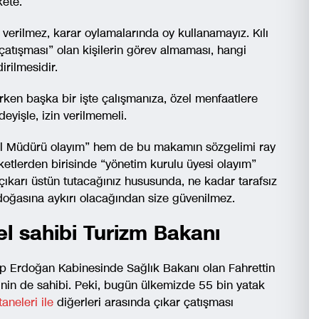
kete.
 verilmez, karar oylamalarında oy kullanamayız. Kılı
 çatışması” olan kişilerin görev almaması, hangi
rilmesidir.
rken başka bir işte çalışmanıza, özel menfaatlere
eyişle, izin verilmemeli.
el Müdürü olayım” hem de bu makamın sözgelimi ray
irketlerden birisinde “yönetim kurulu üyesi olayım”
karı üstün tutacağınız hususunda, ne kadar tarafsız
doğasına aykırı olacağından size güvenilmez.
el sahibi Turizm Bakanı
p Erdoğan Kabinesinde Sağlık Bakanı olan Fahrettin
nin de sahibi. Peki, bugün ülkemizde 55 bin yatak
aneleri ile
diğerleri arasında çıkar çatışması