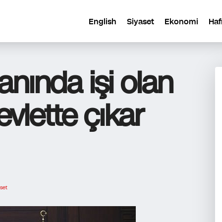
English
Siyaset
Ekonomi
Haf
anında işi olan
vlette çıkar
set