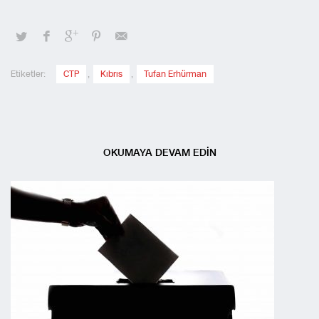
Etiketler:
CTP
,
Kıbrıs
,
Tufan Erhürman
OKUMAYA DEVAM EDİN