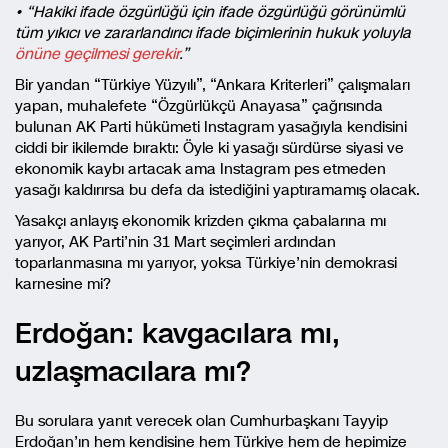
•
“Hakiki ifade özgürlüğü için ifade özgürlüğü görünümlü
tüm yıkıcı ve zararlandırıcı ifade biçimlerinin hukuk yoluyla
önüne geçilmesi gerekir
.”
Bir yandan “Türkiye Yüzyılı”, “Ankara Kriterleri” çalışmaları
yapan, muhalefete “Özgürlükçü Anayasa” çağrısında
bulunan AK Parti hükümeti Instagram yasağıyla kendisini
ciddi bir ikilemde bıraktı: Öyle ki yasağı sürdürse siyasi ve
ekonomik kaybı artacak ama Instagram pes etmeden
yasağı kaldırırsa bu defa da istediğini yaptıramamış olacak.
Yasakçı anlayış ekonomik krizden çıkma çabalarına mı
yarıyor, AK Parti’nin 31 Mart seçimleri ardından
toparlanmasına mı yarıyor, yoksa Türkiye’nin demokrasi
karnesine mi?
Erdoğan: kavgacılara mı,
uzlaşmacılara mı?
Bu sorulara yanıt verecek olan Cumhurbaşkanı Tayyip
Erdoğan’ın hem kendisine hem Türkiye hem de hepimize