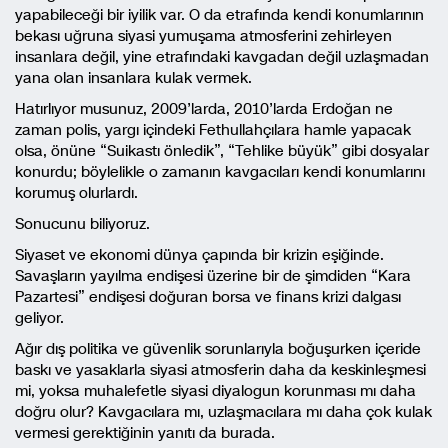
yapabileceği bir iyilik var. O da etrafında kendi konumlarının
bekası uğruna siyasi yumuşama atmosferini zehirleyen
insanlara değil, yine etrafındaki kavgadan değil uzlaşmadan
yana olan insanlara kulak vermek.
Hatırlıyor musunuz, 2009’larda, 2010’larda Erdoğan ne
zaman polis, yargı içindeki Fethullahçılara hamle yapacak
olsa, önüne “Suikastı önledik”, “Tehlike büyük” gibi dosyalar
konurdu; böylelikle o zamanın kavgacıları kendi konumlarını
korumuş olurlardı.
Sonucunu biliyoruz.
Siyaset ve ekonomi dünya çapında bir krizin eşiğinde.
Savaşların yayılma endişesi üzerine bir de şimdiden “Kara
Pazartesi” endişesi doğuran borsa ve finans krizi dalgası
geliyor.
Ağır dış politika ve güvenlik sorunlarıyla boğuşurken içeride
baskı ve yasaklarla siyasi atmosferin daha da keskinleşmesi
mi, yoksa muhalefetle siyasi diyalogun korunması mı daha
doğru olur? Kavgacılara mı, uzlaşmacılara mı daha çok kulak
vermesi gerektiğinin yanıtı da burada.