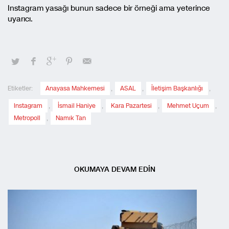
Instagram yasağı bunun sadece bir örneği ama yeterince
uyarıcı.
Etiketler:
Anayasa Mahkemesi
,
ASAL
,
İletişim Başkanlığı
,
Instagram
,
İsmail Haniye
,
Kara Pazartesi
,
Mehmet Uçum
,
Metropoll
,
Namık Tan
OKUMAYA DEVAM EDİN