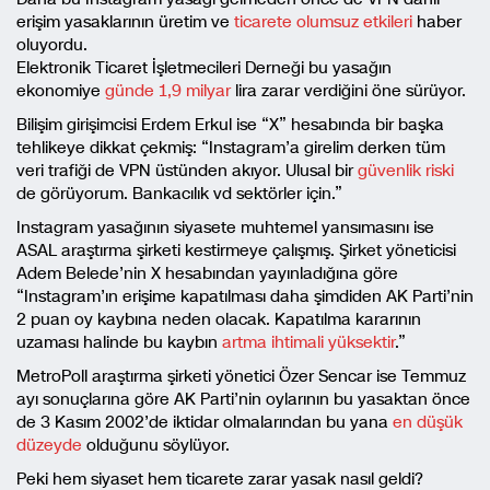
erişim yasaklarının üretim ve
ticarete olumsuz etkileri
haber
oluyordu.
Elektronik Ticaret İşletmecileri Derneği bu yasağın
ekonomiye
günde 1,9 milyar
lira zarar verdiğini öne sürüyor.
Bilişim girişimcisi Erdem Erkul ise “X” hesabında bir başka
tehlikeye dikkat çekmiş: “Instagram’a girelim derken tüm
veri trafiği de VPN üstünden akıyor. Ulusal bir
güvenlik riski
de görüyorum. Bankacılık vd sektörler için.”
Instagram yasağının siyasete muhtemel yansımasını ise
ASAL araştırma şirketi kestirmeye çalışmış. Şirket yöneticisi
Adem Belede’nin X hesabından yayınladığına göre
“Instagram’ın erişime kapatılması daha şimdiden AK Parti’nin
2 puan oy kaybına neden olacak. Kapatılma kararının
uzaması halinde bu kaybın
artma ihtimali yüksektir
.”
MetroPoll araştırma şirketi yönetici Özer Sencar ise Temmuz
ayı sonuçlarına göre AK Parti’nin oylarının bu yasaktan önce
de 3 Kasım 2002’de iktidar olmalarından bu yana
en düşük
düzeyde
olduğunu söylüyor.
Peki hem siyaset hem ticarete zarar yasak nasıl geldi?