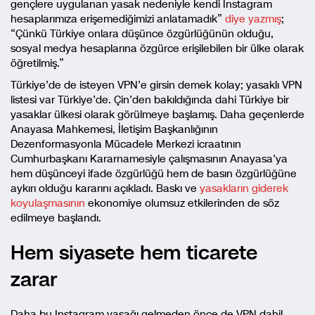
gençlere uygulanan yasak nedeniyle kendi Instagram
hesaplarımıza erişemediğimizi anlatamadık”
diye yazmış
;
“Çünkü Türkiye onlara düşünce özgürlüğünün olduğu,
sosyal medya hesaplarına özgürce erişilebilen bir ülke olarak
öğretilmiş.”
Türkiye’de de isteyen VPN’e girsin demek kolay; yasaklı VPN
listesi var Türkiye’de. Çin’den bakıldığında dahi Türkiye bir
yasaklar ülkesi olarak görülmeye başlamış. Daha geçenlerde
Anayasa Mahkemesi, İletişim Başkanlığının
Dezenformasyonla Mücadele Merkezi icraatının
Cumhurbaşkanı Kararnamesiyle çalışmasının Anayasa’ya
hem düşünceyi ifade özgürlüğü hem de basın özgürlüğüne
aykırı olduğu kararını açıkladı. Baskı ve
yasakların giderek
koyulaşmasının
ekonomiye olumsuz etkilerinden de söz
edilmeye başlandı.
Hem siyasete hem ticarete
zarar
Daha bu Instagram yasağı gelmeden önce de VPN dahil