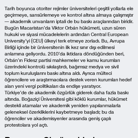
Tarih boyunca otoriter rejimler üniversiteleri çeşitli yollarla ele
geçirmeye, sansürlemeye ve kontrol altına almaya çalışmıştır
— akademik unvanların iptali de bu baskı araçlarından biridir.
Bugün Macaristan’da Viktor Orbán hükümeti, uzun süren
hukuki ve siyasi mücadelelerin ardından Central European
University’yi (CEU) ülkeyi terk etmeye zorladı. Bu, Avrupa
Birliği içinde bir üniversitenin ilk kez sınır dışı edilmesi
anlamına geliyordu. 2010’da iktidara döndüğünden beri,
Orbán’ın Fidesz partisi mahkemeler ve kamu kurumları
üzerindeki kontrolü sıkılaştırdı, bağımsız medya ve sivil
toplum kuruluşlarını baskı altına aldı. Ayrıca mülteci
öğrencilere ve araştırmacılara destek veren kurumları hedef
alan yeni vergi politikaları da endişe yaratıyor.
Türkiye’de de akademik özgürlük giderek daha fazla baskı
altında. Boğaziçi Üniversitesi gibi köklü kurumlar, hükümet
destekli atamalar ve akademik yeniden yapılanmalarla
geleneksel özerkliklerini kaybetmeye başladı; bu da
öğrenciler ve akademisyenler arasında geniş çaplı
protestolara yol açtı.