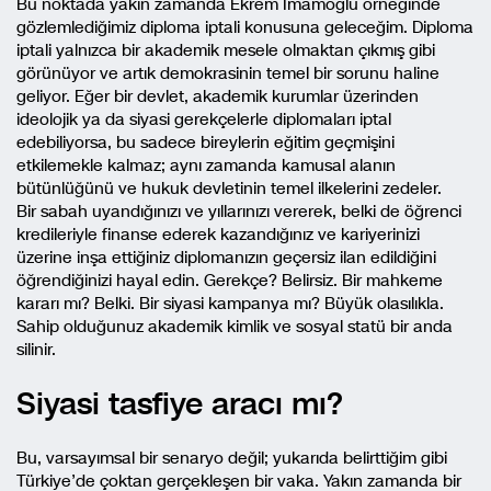
Bu noktada yakın zamanda Ekrem İmamoğlu örneğinde
gözlemlediğimiz diploma iptali konusuna geleceğim. Diploma
iptali yalnızca bir akademik mesele olmaktan çıkmış gibi
görünüyor ve artık demokrasinin temel bir sorunu haline
geliyor. Eğer bir devlet, akademik kurumlar üzerinden
ideolojik ya da siyasi gerekçelerle diplomaları iptal
edebiliyorsa, bu sadece bireylerin eğitim geçmişini
etkilemekle kalmaz; aynı zamanda kamusal alanın
bütünlüğünü ve hukuk devletinin temel ilkelerini zedeler.
Bir sabah uyandığınızı ve yıllarınızı vererek, belki de öğrenci
kredileriyle finanse ederek kazandığınız ve kariyerinizi
üzerine inşa ettiğiniz diplomanızın geçersiz ilan edildiğini
öğrendiğinizi hayal edin. Gerekçe? Belirsiz. Bir mahkeme
kararı mı? Belki. Bir siyasi kampanya mı? Büyük olasılıkla.
Sahip olduğunuz akademik kimlik ve sosyal statü bir anda
silinir.
Siyasi tasfiye aracı mı?
Bu, varsayımsal bir senaryo değil; yukarıda belirttiğim gibi
Türkiye’de çoktan gerçekleşen bir vaka. Yakın zamanda bir