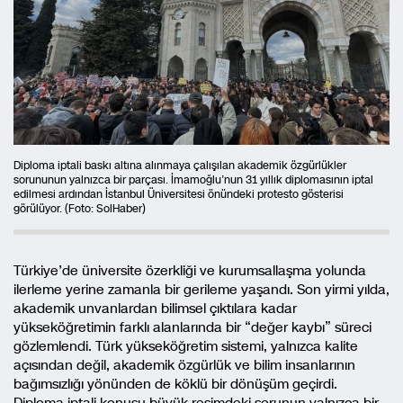
Diploma iptali baskı altına alınmaya çalışılan akademik özgürlükler
sorununun yalnızca bir parçası. İmamoğlu’nun 31 yıllık diplomasının iptal
edilmesi ardından İstanbul Üniversitesi önündeki protesto gösterisi
görülüyor. (Foto: SolHaber)
Türkiye’de üniversite özerkliği ve kurumsallaşma yolunda
ilerleme yerine zamanla bir gerileme yaşandı. Son yirmi yılda,
akademik unvanlardan bilimsel çıktılara kadar
yükseköğretimin farklı alanlarında bir “değer kaybı” süreci
gözlemlendi. Türk yükseköğretim sistemi, yalnızca kalite
açısından değil, akademik özgürlük ve bilim insanlarının
bağımsızlığı yönünden de köklü bir dönüşüm geçirdi.
Diploma iptali konusu büyük resimdeki sorunun yalnızca bir