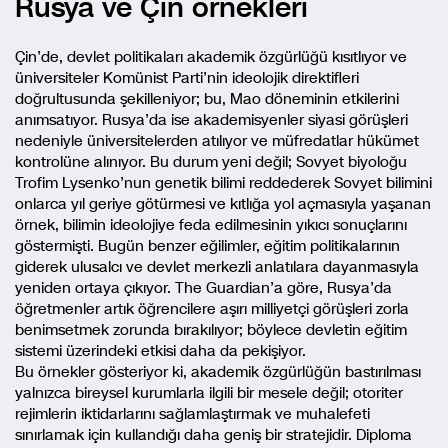
Rusya ve Çin örnekleri
Çin’de, devlet politikaları akademik özgürlüğü kısıtlıyor ve
üniversiteler Komünist Parti’nin ideolojik direktifleri
doğrultusunda şekilleniyor; bu, Mao döneminin etkilerini
anımsatıyor. Rusya’da ise akademisyenler siyasi görüşleri
nedeniyle üniversitelerden atılıyor ve müfredatlar hükümet
kontrolüne alınıyor. Bu durum yeni değil; Sovyet biyoloğu
Trofim Lysenko’nun genetik bilimi reddederek Sovyet bilimini
onlarca yıl geriye götürmesi ve kıtlığa yol açmasıyla yaşanan
örnek, bilimin ideolojiye feda edilmesinin yıkıcı sonuçlarını
göstermişti. Bugün benzer eğilimler, eğitim politikalarının
giderek ulusalcı ve devlet merkezli anlatılara dayanmasıyla
yeniden ortaya çıkıyor. The Guardian’a göre, Rusya’da
öğretmenler artık öğrencilere aşırı milliyetçi görüşleri zorla
benimsetmek zorunda bırakılıyor; böylece devletin eğitim
sistemi üzerindeki etkisi daha da pekişiyor.
Bu örnekler gösteriyor ki, akademik özgürlüğün bastırılması
yalnızca bireysel kurumlarla ilgili bir mesele değil; otoriter
rejimlerin iktidarlarını sağlamlaştırmak ve muhalefeti
sınırlamak için kullandığı daha geniş bir stratejidir. Diploma