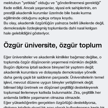
mektubun “yetkisiz” olduğu ve “gönderilmemesi gerektiği”
ifade edildi. Ancak yaşananlar, siyasi erk sahiplerinin, en
prestijli akademik kurumlar üzerinde bile baskı kurma
eğiliminde olduğunu açıkça ortaya koydu.
Bu olay, akademik özgürlüğün yalnızca belirli ülkelerde değil,
demokrasiyle özdeşleşmiş toplumlarda dahi nasıl kırılgan
hale gelebildiğini gösteriyor.
Özgür üniversite, özgür toplum
Eğer üniversiteler ve akademik kimlikler bağımsız değilse, o
toplumda özgür düşüncenin yeşermesi mümkün değildir.
Bugün diploma iptali sadece bireysel bir yaptırım değil;
akademik kurumlara ve dolayısıyla demokrasiye yönelik
daha geniş çaplı bir saldırının parçasıdır. Üniversitelerin temel
işlevi, mevcut düzene uygun bireyler yetiştirmek değil;
bilimsel bilgi üretmek ve düşünsel çeşitliliği destekleyerek
toplumsal ilerlemeye katkıda bulunmaktır. Zira, çeşitlilik her
anlamda birlikte yaşamanın olmazsa olmazıdır.
Eğer yükseköğretim gerçekten özgürlüğü destekliyorsa,
diploma iptalinin siyasi bir araç olarak kullanılmasına kesin bir