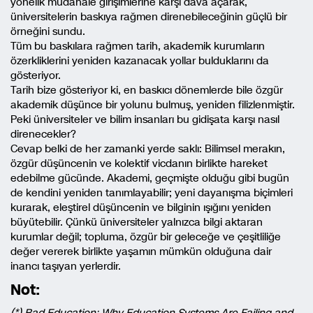
yönelik müdahale girişimlerine karşı dava açarak,
üniversitelerin baskıya rağmen direnebileceğinin güçlü bir
örneğini sundu.
Tüm bu baskılara rağmen tarih, akademik kurumların
özerkliklerini yeniden kazanacak yollar bulduklarını da
gösteriyor.
Tarih bize gösteriyor ki, en baskıcı dönemlerde bile özgür
akademik düşünce bir yolunu bulmuş, yeniden filizlenmiştir.
Peki üniversiteler ve bilim insanları bu gidişata karşı nasıl
direnecekler?
Cevap belki de her zamanki yerde saklı: Bilimsel merakın,
özgür düşüncenin ve kolektif vicdanın birlikte hareket
edebilme gücünde. Akademi, geçmişte olduğu gibi bugün
de kendini yeniden tanımlayabilir; yeni dayanışma biçimleri
kurarak, eleştirel düşüncenin ve bilginin ışığını yeniden
büyütebilir. Çünkü üniversiteler yalnızca bilgi aktaran
kurumlar değil; topluma, özgür bir geleceğe ve çeşitliliğe
değer vererek birlikte yaşamın mümkün olduğuna dair
inancı taşıyan yerlerdir.
Not:
(*) Bad Education: Why Education Systems Are Failing and