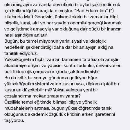
olmamış; aynı zamanda devletlerin bireyleri şekillendirmek
için kullandığı bir araç da olmuştur. “Bad Education” (*)
kitabında Matt Goodwin, üniversitelerin bir zamanlar bilgi,
bilgelik, kanıt, akıl ve her şeyden önemlisi gerçeği korumak
ve geliştirmek amacıyla var olduğuna dair güçlü bir inancın
nasıl aşındığını anlatır.
Bugün, bu temel misyonun yerini siyasi ve ideolojik
hedeflerin şekillendirdiği daha dar bir anlayışın aldığına
tanıklık ediyoruz.
Yükseköğretim hiçbir zaman tamamen tarafsız olmamıştır;
akademiye erişimi ve yapısını kontrol edenler, üniversiteleri
belirli ideolojik çerçeveler içinde şekillendirmiştir.
Bu da kritik bir soruyu gündeme getiriyor: Eğer
yükseköğretim sistemi zaten kusurluysa, diploma iptali bu
kusurları düzeltebilir mi? Yoksa yalnızca yeni bir
cezalandırma mekanizması mı yaratır?
Özellikle temel eğitimde bilimsel bilgiye yönelik
müdahalelerin artması, bugün yükseköğretimde tanık
olduğumuz akademik özgürlük krizinin erken işaretlerini
taşıyordu.