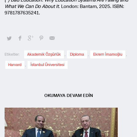
What We Can Do About It.
London: Bantam, 2025. ISBN:
9781787635241.
Etiketler:
Akademik Özgürlük
,
Diploma
,
Ekrem İmamoğlu
,
Harvard
,
İstanbul Üniversitesi
OKUMAYA DEVAM EDİN