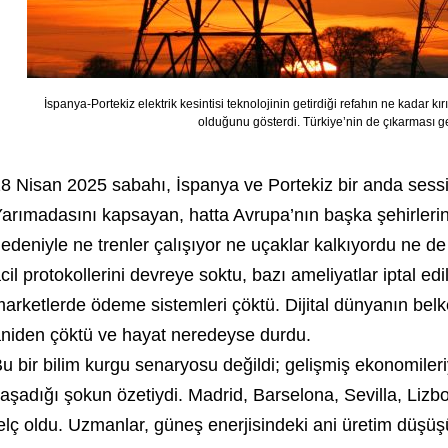
İspanya-Portekiz elektrik kesintisi teknolojinin getirdiği refahın ne kadar kır
olduğunu gösterdi. Türkiye’nin de çıkarması g
8 Nisan 2025 sabahı, İspanya ve Portekiz bir anda sess
arımadasını kapsayan, hatta Avrupa’nın başka şehirlerine
edeniyle ne trenler çalışıyor ne uçaklar kalkıyordu ne de
cil protokollerini devreye soktu, bazı ameliyatlar iptal edi
arketlerde ödeme sistemleri çöktü. Dijital dünyanın belke
niden çöktü ve hayat neredeyse durdu.
u bir bilim kurgu senaryosu değildi; gelişmiş ekonomileri
aşadığı şokun özetiydi. Madrid, Barselona, Sevilla, Lizb
elç oldu. Uzmanlar, güneş enerjisindeki ani üretim düşüşü