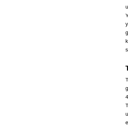
u
Y
y
g
k
s
T
g
4
T
u
e