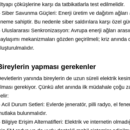
ltyapı çöküşlerine karşı da tatbikatlarla test edilmelidir.
 Siber Savunma Güçleri: Enerji üretim ve dağıtım ağları a
neme sahiptir. Bu nedenle siber saldırılara karşı özel güve
 Uluslararası Senkronizasyon: Avrupa enerji ağları aras
aylaşımı mekanizmaları gözden geçirilmeli; kriz anında de
luşturulmalıdır.
Bireylerin yapması gerekenler
evletlerin yanında bireylerin de uzun süreli elektrik kesintis
lması gerekiyor. Çünkü afet anında ilk müdahale çoğu
elir:
 Acil Durum Setleri: Evlerde jeneratör, pilli radyo, el fen
utlaka bulunmalıdır.
 Bilgiye Erişim Alternatifleri: Elektrik ve internetin olma