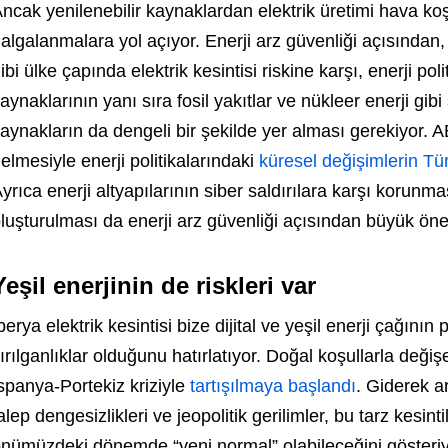
ncak yenilenebilir kaynaklardan elektrik üretimi hava koş
algalanmalara yol açıyor. Enerji arz güvenliği açısından
ibi ülke çapında elektrik kesintisi riskine karşı, enerji poli
aynaklarının yanı sıra fosil yakıtlar ve nükleer enerji gib
aynakların da dengeli bir şekilde yer alması gerekiyor.
elmesiyle enerji politikalarındaki
küresel değişimlerin Tür
yrıca enerji altyapılarının siber saldırılara karşı korunma
luşturulması da enerji arz güvenliği açısından büyük öne
Yeşil enerjinin de riskleri var
berya elektrik kesintisi bize dijital ve yeşil enerji çağının
ırılganlıklar olduğunu hatırlatıyor. Doğal koşullarla değiş
spanya-Portekiz kriziyle
tartışılmaya başlandı
. Giderek art
alep dengesizlikleri ve jeopolitik gerilimler, bu tarz kesinti
nümüzdeki dönemde “yeni normal” olabileceğini gösteriy