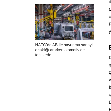
d
(
o
P
y
NATO’da AB ile savunma sanayi
ortaklığı ararken otomotiv de
tehlikede
D
g
ç
v
İ
ç
B
H