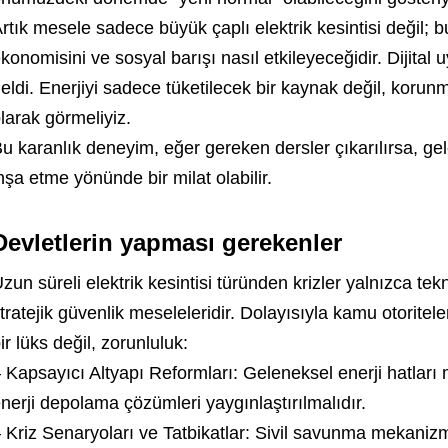
rtık mesele sadece büyük çaplı elektrik kesintisi değil; b
konomisini ve sosyal barışı nasıl etkileyeceğidir. Dijit
eldi. Enerjiyi sadece tüketilecek bir kaynak değil, korun
larak görmeliyiz.
u karanlık deneyim, eğer gereken dersler çıkarılırsa, ge
nşa etme yönünde bir milat olabilir.
Devletlerin yapması gerekenler
zun süreli elektrik kesintisi türünden krizler yalnızca te
tratejik güvenlik meseleleridir. Dolayısıyla kamu otoritele
ir lüks değil, zorunluluk:
 Kapsayıcı Altyapı Reformları: Geleneksel enerji hatları
nerji depolama çözümleri yaygınlaştırılmalıdır.
 Kriz Senaryoları ve Tatbikatlar: Sivil savunma mekanizma