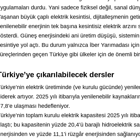
ygulamaları durdu. Yani sadece fiziksel değil, sanal dün
aşanan büyük çaplı elektrik kesintisi, dijitalleşmenin getir
enilenebilir enerjinin tek başına kesintisiz elektrik arzın
österdi. Güneş enerjisindeki ani üretim düşüşü, sistemin
esintiye yol açtı. Bu durum yalnızca İber Yarımadası içi
üreçlerinden geçen Türkiye gibi ülkeler için de önemli bir 
Türkiye’ye çıkarılabilecek dersler
ürkiye’nin elektrik üretiminde (ve kurulu gücünde) yenilen
iderek artıyor. 2025 yılı itibarıyla yenilenebilir kaynakla
7,8’e ulaşması hedefleniyor.
ürkiye’nin toplam kurulu elektrik kapasitesi 2025 yılı it
laştı; bu kapasitenin yüzde 20,4’ü barajlı hidroelektrik s
nerjisinden ve yüzde 11,1’i rüzgâr enerjisinden sağlanıyo