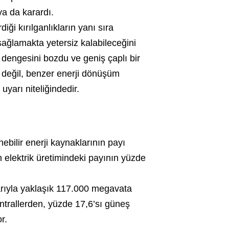
ya da karardı.
diği kırılganlıkların yanı sıra
ı sağlamakta yetersiz kalabileceğini
 dengesini bozdu ve geniş çaplı bir
n değil, benzer enerji dönüşüm
uyarı niteliğindedir.
ebilir enerji kaynaklarının payı
rın elektrik üretimindeki payının yüzde
ibarıyla yaklaşık 117.000 megavata
antrallerden, yüzde 17,6’sı güneş
r.