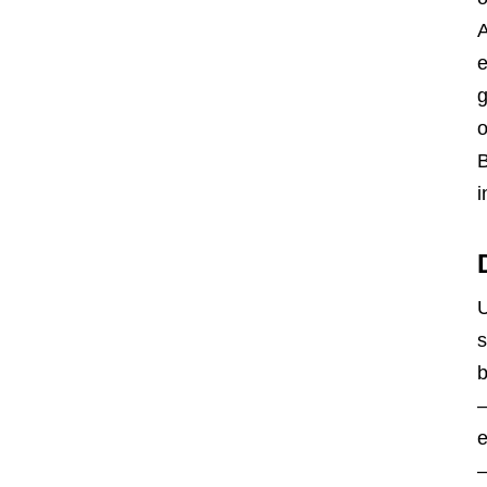
A
e
g
o
B
i
U
s
b
–
e
–