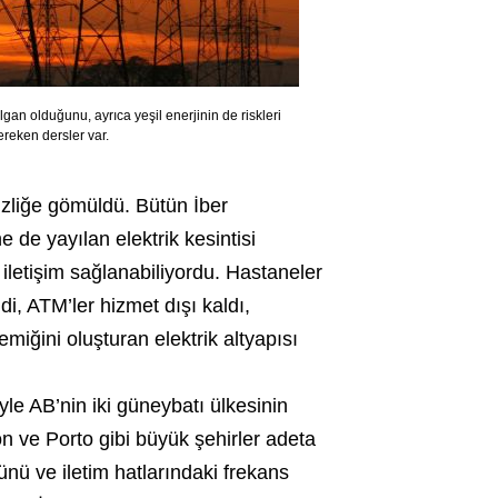
ılgan olduğunu, ayrıca yeşil enerjinin de riskleri
ereken dersler var.
izliğe gömüldü. Bütün İber
 de yayılan elektrik kesintisi
 iletişim sağlanabiliyordu. Hastaneler
ldi, ATM’ler hizmet dışı kaldı,
miğini oluşturan elektrik altyapısı
yle AB’nin iki güneybatı ülkesinin
on ve Porto gibi büyük şehirler adeta
nü ve iletim hatlarındaki frekans