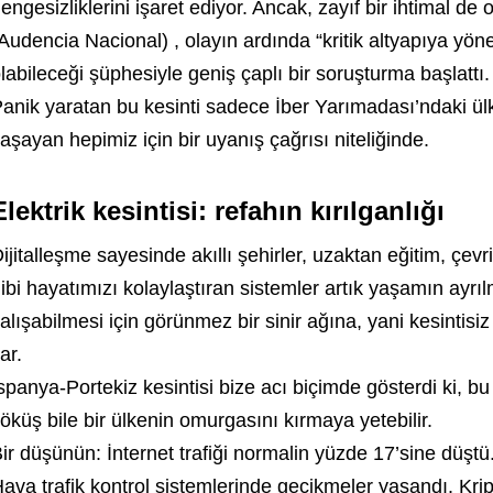
engesizliklerini işaret ediyor. Ancak, zayıf bir ihtimal 
Audencia Nacional) , olayın ardında “kritik altyapıya yönel
labileceği şüphesiyle geniş çaplı bir soruşturma başlattı.
anik yaratan bu kesinti sadece İber Yarımadası’ndaki ülkel
aşayan hepimiz için bir uyanış çağrısı niteliğinde.
Elektrik kesintisi: refahın kırılganlığı
ijitalleşme sayesinde akıllı şehirler, uzaktan eğitim, çevr
ibi hayatımızı kolaylaştıran sistemler artık yaşamın ayrı
alışabilmesi için görünmez bir sinir ağına, yani kesintisiz 
ar.
spanya-Portekiz kesintisi bize acı biçimde gösterdi ki, b
öküş bile bir ülkenin omurgasını kırmaya yetebilir.
ir düşünün: İnternet trafiği normalin yüzde 17’sine düştü.
ava trafik kontrol sistemlerinde gecikmeler yaşandı. Krip