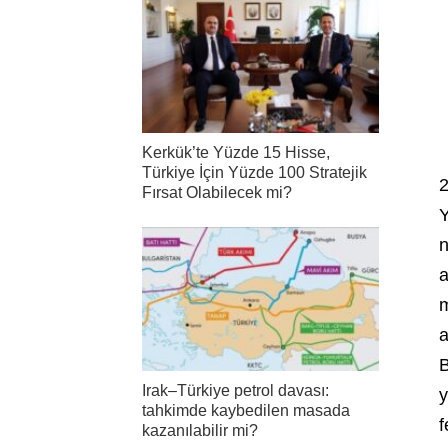
Kerkük’te Yüzde 15 Hisse,
Türkiye İçin Yüzde 100 Stratejik
2
Fırsat Olabilecek mi?
Y
n
a
m
a
B
Irak–Türkiye petrol davası:
y
tahkimde kaybedilen masada
f
kazanılabilir mi?