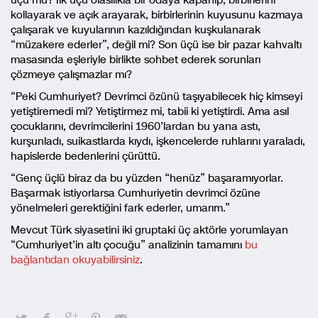
üçü mü? İlk üçü olasılıkla bir odaya kapanıp, birbirlerini
kollayarak ve açık arayarak, birbirlerinin kuyusunu kazmaya
çalışarak ve kuyularının kazıldığından kuşkulanarak
“müzakere ederler”, değil mi? Son üçü ise bir pazar kahvaltı
masasında eşleriyle birlikte sohbet ederek sorunları
çözmeye çalışmazlar mı?
“Peki Cumhuriyet? Devrimci özünü taşıyabilecek hiç kimseyi
yetiştiremedi mi? Yetiştirmez mi, tabii ki yetiştirdi. Ama asıl
çocuklarını, devrimcilerini 1960’lardan bu yana astı,
kurşunladı, suikastlarda kıydı, işkencelerde ruhlarını yaraladı,
hapislerde bedenlerini çürüttü.
“Genç üçlü biraz da bu yüzden “henüz” başaramıyorlar.
Başarmak istiyorlarsa Cumhuriyetin devrimci özüne
yönelmeleri gerektiğini fark ederler, umarım.”
Mevcut Türk siyasetini iki gruptaki üç aktörle yorumlayan
“Cumhuriyet’in altı çocuğu” analizinin tamamını
bu
bağlantıdan okuyabilirsiniz
.