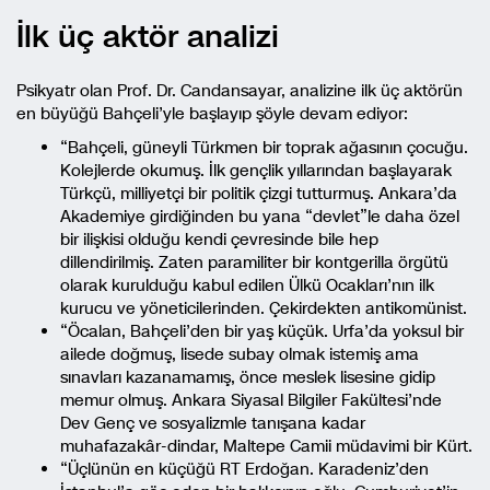
İlk üç aktör analizi
Psikyatr olan Prof. Dr. Candansayar, analizine ilk üç aktörün
en büyüğü Bahçeli’yle başlayıp şöyle devam ediyor:
“Bahçeli, güneyli Türkmen bir toprak ağasının çocuğu.
Kolejlerde okumuş. İlk gençlik yıllarından başlayarak
Türkçü, milliyetçi bir politik çizgi tutturmuş. Ankara’da
Akademiye girdiğinden bu yana “devlet”le daha özel
bir ilişkisi olduğu kendi çevresinde bile hep
dillendirilmiş. Zaten paramiliter bir kontgerilla örgütü
olarak kurulduğu kabul edilen Ülkü Ocakları’nın ilk
kurucu ve yöneticilerinden. Çekirdekten antikomünist.
“Öcalan, Bahçeli’den bir yaş küçük. Urfa’da yoksul bir
ailede doğmuş, lisede subay olmak istemiş ama
sınavları kazanamamış, önce meslek lisesine gidip
memur olmuş. Ankara Siyasal Bilgiler Fakültesi’nde
Dev Genç ve sosyalizmle tanışana kadar
muhafazakâr-dindar, Maltepe Camii müdavimi bir Kürt.
“Üçlünün en küçüğü RT Erdoğan. Karadeniz’den