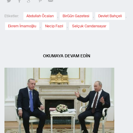
Etiketler:
Abdullah Öcalan
,
BirGün Gazetesi
,
Devlet Bahçeli
,
Ekrem İmamoğlu
,
Necip Fazıl
,
Selçuk Candansayar
OKUMAYA DEVAM EDİN