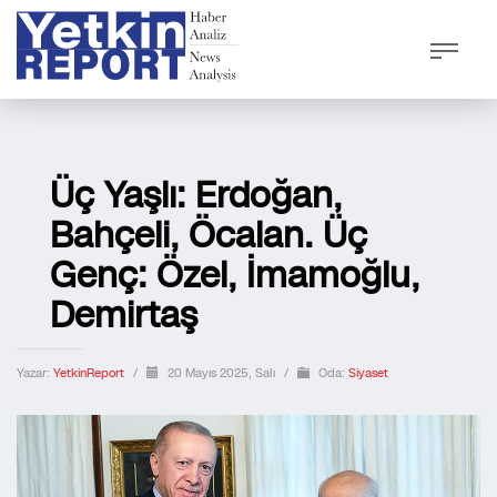
Üç Yaşlı: Erdoğan,
Bahçeli, Öcalan. Üç
Genç: Özel, İmamoğlu,
Demirtaş
Yazar:
YetkinReport
/
20 Mayıs 2025, Salı
/
Oda:
Siyaset