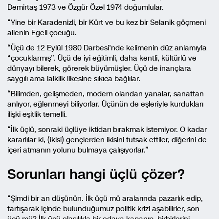
Demirtaş 1973 ve Özgür Özel 1974 doğumlular.
“Yine bir Karadenizli, bir Kürt ve bu kez bir Selanik göçmeni
ailenin Egeli çocuğu.
“Üçü de 12 Eylül 1980 Darbesi’nde kelimenin düz anlamıyla
“çocuklarmış”. Üçü de iyi eğitimli, daha kentli, kültürlü ve
dünyayı bilerek, görerek büyümüşler. Üçü de inançlara
saygılı ama laiklik ilkesine sıkıca bağlılar.
“Bilimden, gelişmeden, modern olandan yanalar, sanattan
anlıyor, eğlenmeyi biliyorlar. Üçünün de eşleriyle kurdukları
ilişki eşitlik temelli.
“İlk üçlü, sonraki üçlüye iktidarı bırakmak istemiyor. O kadar
kararlılar ki, (ikisi) gençlerden ikisini tutsak ettiler, diğerini de
içeri atmanın yolunu bulmaya çalışıyorlar.”
Sorunları hangi üçlü çözer?
“Şimdi bir an düşünün. İlk üçü mü aralarında pazarlık edip,
tartışarak içinde bulunduğumuz politik krizi aşabilirler, son