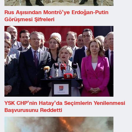
Rus Aşısından Montrö’ye Erdoğan-Putin
Görüşmesi Şifreleri
YSK CHP’nin Hatay’da Seçimlerin Yenilenmesi
Başvurusunu Reddetti