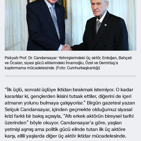
Psikyatr Prof. Dr. Candansayar: Yetmişlerindeki üç aktör, Erdoğan, Bahçeli
ve Öcalan, siyasi gücü ellilerindeki İmamoğlu, Özel ve Demirtaş’a
kaptırmama mücadelesinde. (Foto: Cumhurbaşkanlığı)
“İlk üçlü, sonraki üçlüye iktidarı bırakmak istemiyor. O kadar
kararlılar ki, gençlerden ikisini tutsak ettiler, diğerini de içeri
atmanın yolunu bulmaya çalışıyorlar.” Birgün gazetesi yazarı
Selçuk Candansayar, içinden geçmekte olduğumuz siyasal
krizi farklı bir bakış açısıyla, “Altı erkek aktörün bireysel tarihi
üzerinden” böyle okuyor. Candansayar’a göre, yaşları
yetmişi aşmış ama politik gücü elinde tutan ilk üç aktöre
karşı, ellili yaşlarda diğer üç aktör iktidar mücadelesinde.