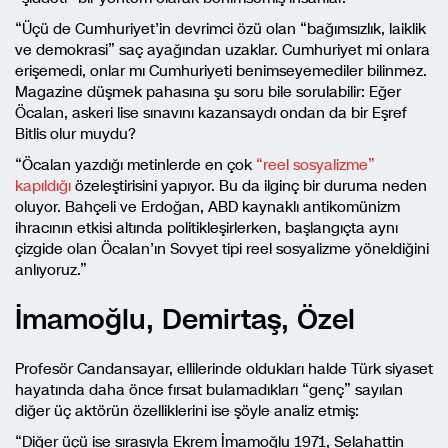
“Üçü de Cumhuriyet’in devrimci özü olan “bağımsızlık, laiklik
ve demokrasi” saç ayağından uzaklar. Cumhuriyet mi onlara
erişemedi, onlar mı Cumhuriyeti benimseyemediler bilinmez.
Magazine düşmek pahasına şu soru bile sorulabilir: Eğer
Öcalan, askeri lise sınavını kazansaydı ondan da bir Eşref
Bitlis olur muydu?
“Öcalan yazdığı metinlerde en çok
“reel sosyalizme”
kapıldığı
özeleştirisini yapıyor. Bu da ilginç bir duruma neden
oluyor. Bahçeli ve Erdoğan, ABD kaynaklı antikomünizm
ihracının etkisi altında politikleşirlerken, başlangıçta aynı
çizgide olan Öcalan’ın Sovyet tipi reel sosyalizme yöneldiğini
anlıyoruz.”
İmamoğlu, Demirtaş, Özel
Profesör Candansayar, ellilerinde oldukları halde Türk siyaset
hayatında daha önce fırsat bulamadıkları “genç” sayılan
diğer üç aktörün özelliklerini ise şöyle analiz etmiş:
“Diğer üçü ise sırasıyla Ekrem İmamoğlu 1971, Selahattin