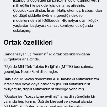
İstanbul’a göç eden bir balıkçının oğlu. Cumhuriyet’in
milli eğitimi ile pek de ilgisi olmamış ailesinin.
Çocukluktan dindar, İmam Hatip okumuş. Babasından
gördüğü şiddetle övünen, gençliğindeki rol
modellerinden biri Gülbeddin Hikmetyar olan, küçük
yaşlardan başlayarak al-sat komisyonculuğunda
ustalaşmış.
Ortak özellikleri
Candansayar, üç “yaşlının” iki ortak özelliklerini daha
vurguluyor analizinde.
“Üçü de Milli Türk Talebe Birliği’nin (MTTB) tedrisatından
geçmişler. Necip Fazıl dinlemişler.
“İkisi Soğuk Savaş döneminin ABD kaynaklı antikomünizm
ihracından doya doya etkilenmişler. Biri antikomünist
milliyetçilik, diğeri antikomünist dinciliğe yönelmiş.
“Öcalan ise, “sosyalizme evrilmiş”, ama din yüreğinin bir
yanında hep kalmış. Üçü de bireysel ve siyasal alanda
“şiddeti” bir yöntem olarak benimsemiş insanlar.