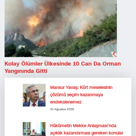
Kolay Ölümler Ülkesinde 10 Can Da Orman
Yangınında Gitti
Mansur Yavaş: Kürt meselesinin
çözümü seçim kazanmaya
endekslenemez
10 Ağustos 2026
Hükümetin Mekke Anlaşması’nda
açıklık kazandırması gereken konular