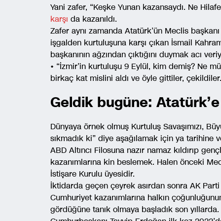
Yani zafer, “Keşke Yunan kazansaydı. Ne Hilafet
karşı
da kazanıldı.
Zafer aynı zamanda Atatürk’ün Meclis başkanı 
işgalden kurtuluşuna karşı çıkan İsmail Kahram
başkanının ağzından çıktığını duymak acı veriy
• “İzmir’in kurtuluşu 9 Eylül, kim demiş? Ne mün
birkaç kat mislini aldı ve öyle gittiler, çekildiler
Geldik bugüne: Atatürk’e
Dünyaya örnek olmuş Kurtuluş Savaşımızı, Büyü
sıkmadık ki” diye aşağılamak için ya tarihine 
ABD Altıncı Filosuna nazır namaz kıldırıp genç
kazanımlarına kin beslemek. Halen önceki Mecl
İstişare Kurulu üyesidir.
İktidarda geçen çeyrek asırdan sonra AK Parti 
Cumhuriyet kazanımlarına halkın çoğunluğunun 
gördüğüne tanık olmaya başladık son yıllarda.