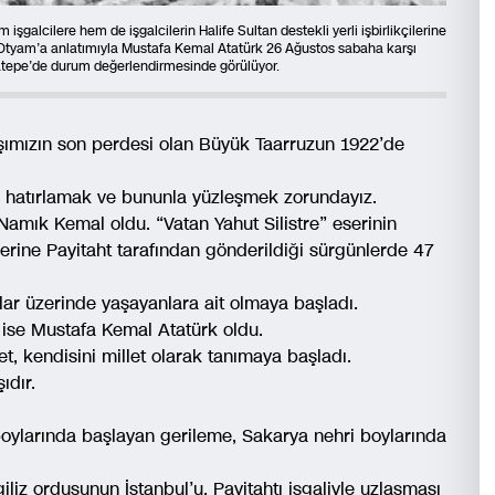
galcilere hem de işgalcilerin Halife Sultan destekli yerli işbirlikçilerine
t Otyam’a anlatımıyla Mustafa Kemal Atatürk 26 Ağustos sabaha karşı
atepe’de durum değerlendirmesinde görülüyor.
şımızın son perdesi olan Büyük Taarruzun 1922’de
ı hatırlamak ve bununla yüzleşmek zorundayız.
 Namık Kemal oldu. “Vatan Yahut Silistre” eserinin
erine Payitaht tarafından gönderildiği sürgünlerde 47
ar üzerinde yaşayanlara ait olmaya başladı.
an ise Mustafa Kemal Atatürk oldu.
, kendisini millet olarak tanımaya başladı.
ıdır.
boylarında başlayan gerileme, Sakarya nehri boylarında
iliz ordusunun İstanbul’u, Payitahtı işgaliyle uzlaşması