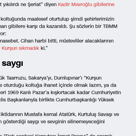
 yıkılırdı ne Şeriat” diyen
Kadir Mısıroğlu gibilerine
koltuğunda maalesef oturtulup şimdi şehirlerimizin
an gibilere karşı da kazanıldı. Şu sözlerin bir TBMM
or:
asebet. Cihan harbi bitti, müstevliler alacaklarının
.
Kurşun sıkmadık
ki.”
 saygı
k Taarruzu, Sakarya’yı, Dumlupınar’ı “Kurşun
ve oturduğu koltuğa ihanet içinde olmak lazım, ya da
leri 1969 Kanlı Pazar’a kışkırtacak kadar Cumhuriyetin
is Başkanlarıyla birlikte Cumhurbaşkanlığı Yüksek
iktidarının Mustafa kemal Atatürk, Kurtuluş Savaşı ve
gösterdiği saygı ve sevginin silinemeyeceğini