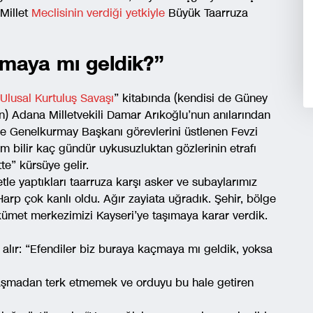
Millet
Meclisinin verdiği yetkiyle
Büyük Taarruza
çmaya mı geldik?”
Ulusal Kurtuluş Savaşı
” kitabında (kendisi de Güney
) Adana Milletvekili Damar Arıkoğlu’nun anılarından
e Genelkurmay Başkanı görevlerini üstlenen Fevzi
 bilir kaç gündür uykusuzluktan gözlerinin etrafı
te” kürsüye gelir.
tle yaptıkları taarruza karşı asker ve subaylarımız
arp çok kanlı oldu. Ağır zayiata uğradık. Şehir, bölge
kümet merkezimizi Kayseri’ye taşımaya karar verdik.
alır: “Efendiler biz buraya kaçmaya mı geldik, yoksa
savaşmadan terk etmemek ve orduyu bu hale getiren