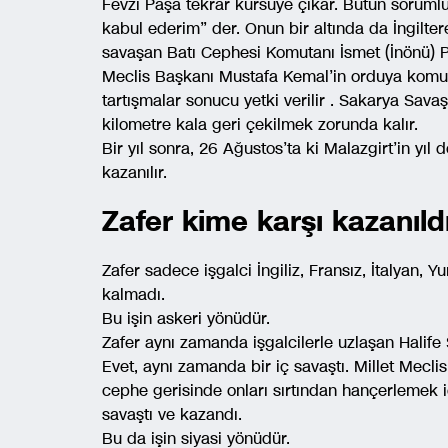
Fevzi Paşa tekrar kürsüye çıkar. Bütün soruml
kabul ederim” der. Onun bir altında da İngilter
savaşan Batı Cephesi Komutanı İsmet (İnönü) P
Meclis Başkanı Mustafa Kemal’in orduya komuta 
tartışmalar sonucu yetki verilir . Sakarya Sava
kilometre kala geri çekilmek zorunda kalır.
Bir yıl sonra, 26 Ağustos’ta ki Malazgirt’in yı
kazanılır.
Zafer kime karşı kazanıld
Zafer sadece işgalci İngiliz, Fransız, İtalyan,
kalmadı.
Bu işin askeri yönüdür.
Zafer aynı zamanda işgalcilerle uzlaşan Halife 
Evet, aynı zamanda bir iç savaştı. Millet Meclis
cephe gerisinde onları sırtından hançerlemek iç
savaştı ve kazandı.
Bu da işin siyasi yönüdür.