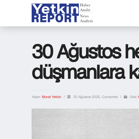
30 Ağustos h
düşmanlara kar
Yazar:
Murat Yetkin
/
30 Ağustos 2025, Cumartesi
/
Oda: