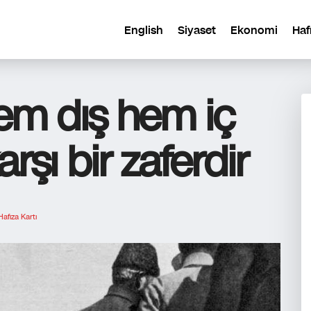
English
Siyaset
Ekonomi
Haf
em dış hem iç
şı bir zaferdir
Hafıza Kartı