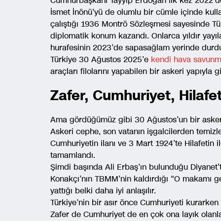
Cumhurbaşkanı Tayyip Erdoğan ilk kez 2022’d
İsmet İnönü’yü de olumlu bir cümle içinde kulla
çalıştığı 1936 Montrö Sözleşmesi sayesinde Tü
diplomatik konum kazandı. Onlarca yıldır yayı
hurafesinin 2023’de sapasağlam yerinde durdu
Türkiye 30 Ağustos 2025’e
kendi hava savunm
araçları filolarını yapabilen bir askeri yapıyla gi
Zafer, Cumhuriyet, Hilafe
Ama gördüğümüz gibi 30 Ağustos’un bir askeri 
Askeri cephe, son vatanın işgalcilerden temiz
Cumhuriyetin ilanı ve 3 Mart 1924’te Hilafetin i
tamamlandı.
Şimdi başında Ali Erbaş’ın bulunduğu Diyanet’t
Konakçı’nın TBMM’nin kaldırdığı “O makamı ger
yattığı belki daha iyi anlaşılır.
Türkiye’nin bir asır önce Cumhuriyeti kurarken 
Zafer de Cumhuriyet de en çok ona layık olanla