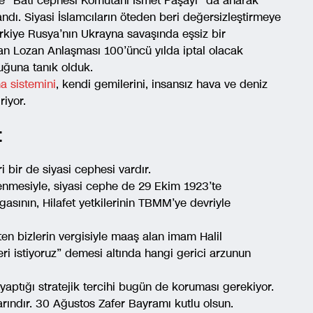
e “Batı cephesi Komutanı İsmet Paşayı” da anarak
ndı. Siyasi İslamcıların öteden beri değersizleştirmeye
rkiye Rusya’nın Ukrayna savaşında eşsiz bir
lan Lozan Anlaşması 100’üncü yılda iptal olacak
ğuna tanık olduk.
a sistemini
, kendi gemilerini, insansız hava ve deniz
riyor.
t
bir de siyasi cephesi vardır.
lenmesiyle, siyasi cephe de 29 Ekim 1923’te
lgasının, Hilafet yetkilerinin TBMM’ye devriyle
en bizlerin vergisiyle maaş alan imam Halil
i istiyoruz” demesi altında hangi gerici arzunun
yaptığı stratejik tercihi bugün de koruması gerekiyor.
rındır. 30 Ağustos Zafer Bayramı kutlu olsun.