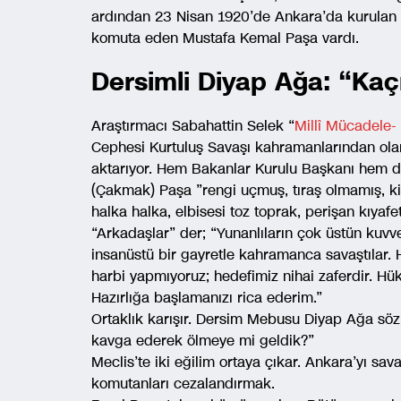
ardından 23 Nisan 1920’de Ankara’da kurulan 
komuta eden Mustafa Kemal Paşa vardı.
Dersimli Diyap Ağa: “Ka
Araştırmacı Sabahattin Selek “
Millî Mücadele- 
Cephesi Kurtuluş Savaşı kahramanlarından olan
aktarıyor. Hem Bakanlar Kurulu Başkanı hem d
(Çakmak) Paşa ”rengi uçmuş, tıraş olmamış, kim
halka halka, elbisesi toz toprak, perişan kıyafet
“Arkadaşlar” der; “Yunanlıların çok üstün kuvve
insanüstü bir gayretle kahramanca savaştılar. H
harbi yapmıyoruz; hedefimiz nihai zaferdir. Hü
Hazırlığa başlamanızı rica ederim.”
Ortaklık karışır. Dersim Mebusu Diyap Ağa söz 
kavga ederek ölmeye mi geldik?”
Meclis’te iki eğilim ortaya çıkar. Ankara’yı 
komutanları cezalandırmak.