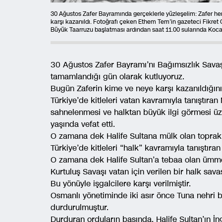
30 Ağustos Zafer Bayramında gerçeklerle yüzleşelim: Zafer hem iş
karşı kazanıldı. Fotoğrafı çeken Ethem Tem’in gazeteci Fikre
Büyük Taarruzu başlatması ardından saat 11.00 sularında Koc
30 Ağustos Zafer Bayramı’nı Bağımsızlık Sava
tamamlandığı gün olarak kutluyoruz.
Bugün Zaferin kime ve neye karşı kazanıldığın
Türkiye’de kitleleri vatan kavramıyla tanıştıran
sahnelenmesi ve halktan büyük ilgi görmesi üz
yaşında vefat etti.
O zamana dek Halife Sultana mülk olan toprakl
Türkiye’de kitleleri “halk” kavramıyla tanıştır
O zamana dek Halife Sultan’a tebaa olan ümmet
Kurtuluş Savaşı vatan için verilen bir halk savaş
Bu yönüyle işgalcilere karşı verilmiştir.
Osmanlı yönetiminde iki asır önce Tuna nehri 
durdurulmuştur.
Durduran orduların başında, Halife Sultan’ın İng