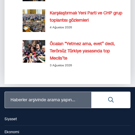
Karşılaştırmalı Yeni Parti ve CHP grup
toplantısı gözlemleri
4 Ağustos 2026
Öcalan “Yetmez ama, evet” dedi,
Terörsüz Türkiye yasasında top
Meclis’te
3 Ağustos 2026
Haberler arşivinde arama yapın...
Siyaset
Ekonomi