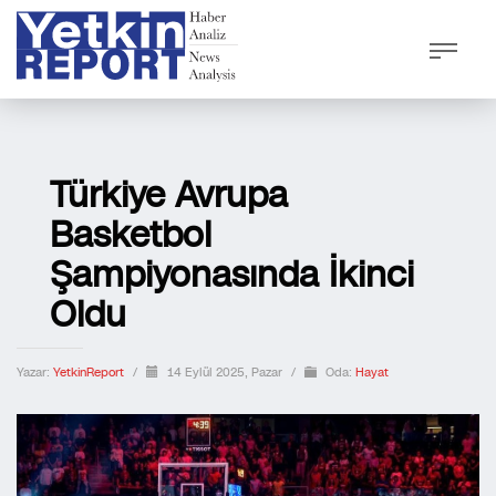
Türkiye Avrupa
Basketbol
Şampiyonasında İkinci
Oldu
Yazar:
YetkinReport
/
14 Eylül 2025, Pazar
/
Oda:
Hayat