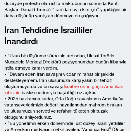
düzeyde protesto olan istifa mektubunun sonunda Kent,
Başkan Donald Trump’ı “İran’da neyin kim için” yapıldığını bir
daha düşünüp yanlıştan dönmeye de çağırıyor.
İran Tehdidine İsrailliler
İnandırdı
• “Uzun bir düşünme sürecinin ardından, Ulusal Terörle
Mücadele Merkezi Direktörü pozisyonumdan bugün itibarıyla
istifa etmeye karar verdim.
• “Devam eden İran savaşını vicdanım rahat bir şekilde
destekleyemem. İran ulusumuza karşı yakın bir tehdit
oluşturmuyordu ve bu savaşı
İsrail ve onun güçlü Amerikan
lobisinin
baskısı nedeniyle başlattığımız açıktır.
• 2025 haziranına kadar, Orta Doğu savaşlarının Amerika’yı
vatanseverlerimizin değerli hayatlarından mahrum bırakan
ve ulusumuzun serveti ve refahını tüketen bir tuzak
olduğunu anlıyordunuz.
• “Bu yönetimin erken döneminde, üst düzey İsrailli yetkililer
ve Amerikan medyasının etkili üyeleri, “America First” (Önce