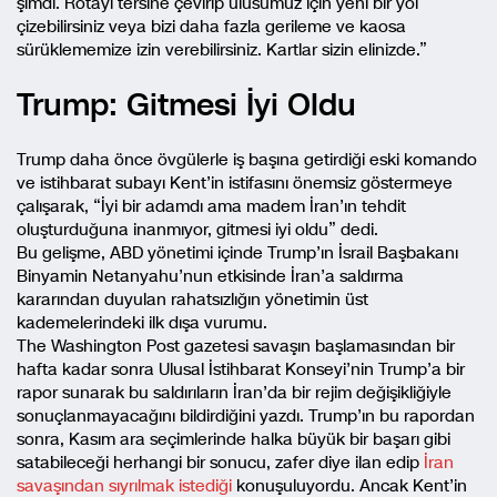
şimdi. Rotayı tersine çevirip ulusumuz için yeni bir yol
çizebilirsiniz veya bizi daha fazla gerileme ve kaosa
sürüklememize izin verebilirsiniz. Kartlar sizin elinizde.”
Trump: Gitmesi İyi Oldu
Trump daha önce övgülerle iş başına getirdiği eski komando
ve istihbarat subayı Kent’in istifasını önemsiz göstermeye
çalışarak, “İyi bir adamdı ama madem İran’ın tehdit
oluşturduğuna inanmıyor, gitmesi iyi oldu” dedi.
Bu gelişme, ABD yönetimi içinde Trump’ın İsrail Başbakanı
Binyamin Netanyahu’nun etkisinde İran’a saldırma
kararından duyulan rahatsızlığın yönetimin üst
kademelerindeki ilk dışa vurumu.
The Washington Post gazetesi savaşın başlamasından bir
hafta kadar sonra Ulusal İstihbarat Konseyi’nin Trump’a bir
rapor sunarak bu saldırıların İran’da bir rejim değişikliğiyle
sonuçlanmayacağını bildirdiğini yazdı. Trump’ın bu rapordan
sonra, Kasım ara seçimlerinde halka büyük bir başarı gibi
satabileceği herhangi bir sonucu, zafer diye ilan edip
İran
savaşından sıyrılmak istediği
konuşuluyordu. Ancak Kent’in