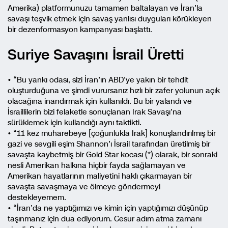
Amerika) platformunuzu tamamen baltalayan ve İran’la
savaşı teşvik etmek için savaş yanlısı duyguları körükleyen
bir dezenformasyon kampanyası başlattı.
Suriye Savaşını İsrail Üretti
• “Bu yankı odası, sizi İran’ın ABD’ye yakın bir tehdit
oluşturduğuna ve şimdi vurursanız hızlı bir zafer yolunun açık
olacağına inandırmak için kullanıldı. Bu bir yalandı ve
İsraillilerin bizi felaketle sonuçlanan Irak Savaşı’na
sürüklemek için kullandığı aynı taktikti.
• “11 kez muharebeye [çoğunlukla Irak] konuşlandırılmış bir
gazi ve sevgili eşim Shannon’ı İsrail tarafından üretilmiş bir
savaşta kaybetmiş bir Gold Star kocası (*) olarak, bir sonraki
nesli Amerikan halkına hiçbir fayda sağlamayan ve
Amerikan hayatlarının maliyetini haklı çıkarmayan bir
savaşta savaşmaya ve ölmeye göndermeyi
destekleyemem.
• “İran’da ne yaptığımızı ve kimin için yaptığımızı düşünüp
taşınmanız için dua ediyorum. Cesur adım atma zamanı