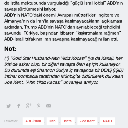
de istifa mektubunda vurguladığı “güçlü İsrail lobisi” ABD’nin
savaşı sürdürmesini istiyor.
ABD’nin NATO’daki önemli Avrupalı müttefikleri İngiltere ve
Almanya’nın da İran’la savaşa katılmayacaklarını açıklaması
ardından, Trump ABD’nin NATO’dan ayrılabileceği tehdidini
savundu. Türkiye, başından itibaren “kışkırtmalara rağmen”
ABD-İsrail ittifakının İran savaşına katılmayacağını ilan etti.
Not:
(*) “Gold Star Husband-Altın Yıldız Kocası” (ya da Karısı), her
ikisi de asker olup, bir diğeri savaşta ölen eş için kullanılıyor.
Bu durumda eşi Shannon Suriye iç savaşında bir DEAŞ (IŞİD)
intihar bombacısı tarafından Münbiç’te öldürülerek dul kalan
Joe Kent, “Altın Yıldız Kacası” unvanıyla anılıyor.
Etiketler:
ABD-İsrail
,
Iran
,
Istifa
,
Joe Kent
,
NATO