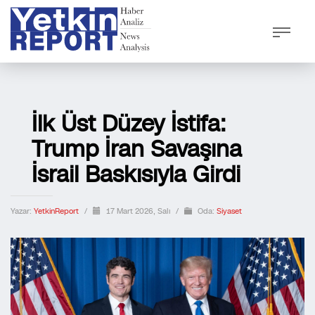
İlk Üst Düzey İstifa:
Trump İran Savaşına
İsrail Baskısıyla Girdi
Yazar:
YetkinReport
/
17 Mart 2026, Salı
/
Oda:
Siyaset