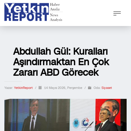
Abdullah Gül: Kuralları
Aşındırmaktan En Çok
Zararı ABD Görecek
Yazar:
YetkinReport
/
14 Mayıs 2026, Perşembe
/
Oda:
Siyaset