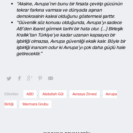
“Aksine, Avrupa’nın bunu bir fırsata çevirip gücünün
tekrar farkına varması ve dünyada aşınan
demokrasinin kalesi olduğunu göstermesi şarttır.
“Güvenlik söz konusu olduğunda, Avrupa’yı sadece
AB’den ibaret görmek tarihi bir hata olur. (…) Birleşik
Krallık’tan Türkiye’ye kadar uzanan kapsayıcı bir
işbirliği olmazsa, Avrupa güvenliği eksik kalır. Böyle bir
işbirliği inancım odur ki Avrupa’yı çok daha güçlü hale
getirecektir.”
Etiketler:
ABD
,
Abdullah Gül
,
Avrasya Zirvesi
,
Avrupa
Birliği
,
Marmara Grubu