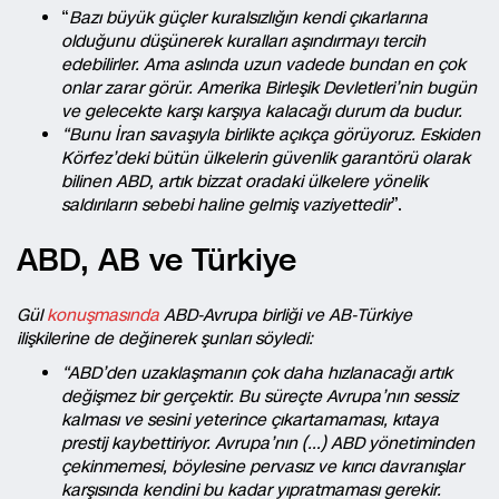
“
Bazı büyük güçler kuralsızlığın kendi çıkarlarına
olduğunu düşünerek kuralları aşındırmayı tercih
edebilirler. Ama aslında uzun vadede bundan en çok
onlar zarar görür. Amerika Birleşik Devletleri’nin bugün
ve gelecekte karşı karşıya kalacağı durum da budur.
“Bunu İran savaşıyla birlikte açıkça görüyoruz. Eskiden
Körfez’deki bütün ülkelerin güvenlik garantörü olarak
bilinen ABD, artık bizzat oradaki ülkelere yönelik
saldırıların sebebi haline gelmiş vaziyettedir
”.
ABD, AB ve Türkiye
Gül
konuşmasında
ABD-Avrupa birliği ve AB-Türkiye
ilişkilerine de değinerek şunları söyledi:
“ABD’den uzaklaşmanın çok daha hızlanacağı artık
değişmez bir gerçektir. Bu süreçte Avrupa’nın sessiz
kalması ve sesini yeterince çıkartamaması, kıtaya
prestij kaybettiriyor. Avrupa’nın (…) ABD yönetiminden
çekinmemesi, böylesine pervasız ve kırıcı davranışlar
karşısında kendini bu kadar yıpratmaması gerekir.