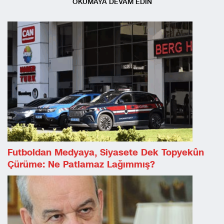
OKUMAYA DEVAM EDİN
Futboldan Medyaya, Siyasete Dek Topyekûn
Çürüme: Ne Patlamaz Lağımmış?