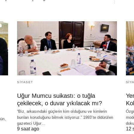
SIYASET
SIY
Uğur Mumcu suikastı: o tuğla
Yen
çekilecek, o duvar yıkılacak mı?
Ko
“Biz, arkasındaki güçlerin kim olduğunu ve kimlerin
Özgü
bunları koruduğunu bilmek istiyoruz.” 1993’te öldürülen
mode
gün,
gazeteci Uğur…
doku
9 saat ago
12 