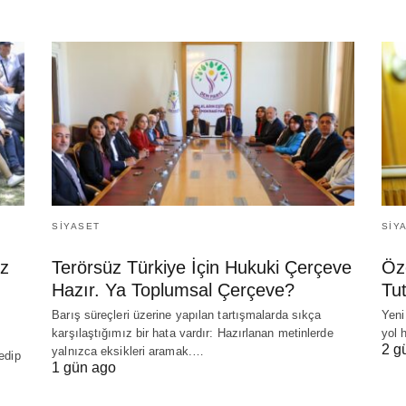
SIYASET
SIY
z
Terörsüz Türkiye İçin Hukuki Çerçeve
Öz
Hazır. Ya Toplumsal Çerçeve?
Tu
Barış süreçleri üzerine yapılan tartışmalarda sıkça
Yeni
karşılaştığımız bir hata vardır: Hazırlanan metinlerde
yol 
2 g
yalnızca eksikleri aramak.…
edip
1 gün ago