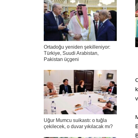
Ortadoğu yeniden şekilleniyor:
Türkiye, Suudi Arabistan,
Pakistan üçgeni
O
k
v
M
Uğur Mumcu suikastı: o tuğla
E
çekilecek, o duvar yıkılacak mı?
B