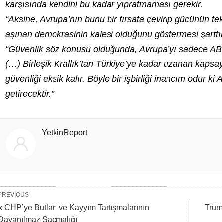
karşısında kendini bu kadar yıpratmaması gerekir.
“Aksine, Avrupa’nın bunu bir fırsata çevirip gücünün t
aşınan demokrasinin kalesi olduğunu göstermesi şarttır
“Güvenlik söz konusu olduğunda, Avrupa’yı sadece AB’de
(…) Birleşik Krallık’tan Türkiye’ye kadar uzanan kapsayı
güvenliği eksik kalır. Böyle bir işbirliği inancım odur k
getirecektir.”
YetkinReport
PREVIOUS
« CHP’ye Butlan ve Kayyım Tartışmalarının
Trump
Dayanılmaz Saçmalığı