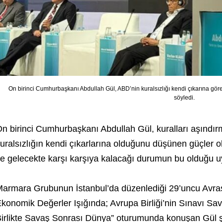
On birinci Cumhurbaşkanı Abdullah Gül, ABD’nin kuralsızlığı kendi çıkarına göre
söyledi.
n birinci Cumhurbaşkanı Abdullah Gül, kuralları aşındır
uralsızlığın kendi çıkarlarına olduğunu düşünen güçler 
e gelecekte karşı karşıya kalacağı durumun bu olduğu u
armara Grubunun İstanbul’da düzenlediği 29’uncu Avras
konomik Değerler Işığında; Avrupa Birliği’nin Sınavı Sava
irlikte Savaş Sonrası Dünya” oturumunda konuşan Gül 