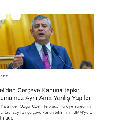
ASET
el’den Çerçeve Kanuna tepki:
tumumuz Aynı Ama Yanlış Yapıldı
 Parti lideri Özgür Özel, Terörsüz Türkiye sürecinin
haritası sayılan çerçeve kanun teklifinin TBMM’ye…
ün ago