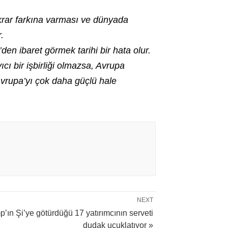
ekrar farkına varması ve dünyada
.
n ibaret görmek tarihi bir hata olur.
cı bir işbirliği olmazsa, Avrupa
i Avrupa’yı çok daha güçlü hale
NEXT
’ın Şi’ye götürdüğü 17 yatırımcının serveti
dudak uçuklatıyor »