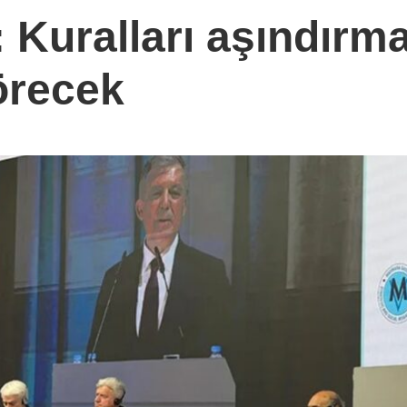
 Kuralları aşındırm
örecek