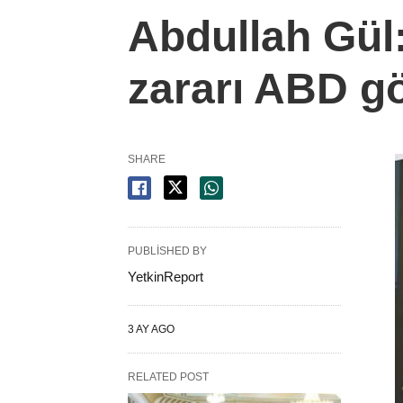
Abdullah Gül:
zararı ABD g
SHARE
PUBLISHED BY
YetkinReport
3 AY AGO
RELATED POST