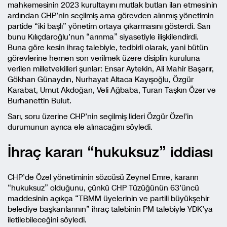
mahkemesinin 2023 kurultayını mutlak butlan ilan etmesinin
ardından CHP’nin seçilmiş ama görevden alınmış yönetimin
partide “iki başlı” yönetim ortaya çıkarmasını gösterdi. Sarı
bunu Kılıçdaroğlu’nun “arınma” siyasetiyle ilişkilendirdi.
Buna göre kesin ihraç talebiyle, tedbirli olarak, yani bütün
görevlerine hemen son verilmek üzere disiplin kuruluna
verilen milletvekilleri şunlar: Ensar Aytekin, Ali Mahir Başarır,
Gökhan Günaydın, Nurhayat Altaca Kayışoğlu, Özgür
Karabat, Umut Akdoğan, Veli Ağbaba, Turan Taşkın Özer ve
Burhanettin Bulut.
Sarı, soru üzerine CHP’nin seçilmiş lideri Özgür Özel’in
durumunun ayrıca ele alınacağını söyledi.
İhraç kararı “hukuksuz” iddiası
CHP’de Özel yönetiminin sözcüsü Zeynel Emre, kararın
“hukuksuz” olduğunu, çünkü CHP Tüzüğünün 63’üncü
maddesinin açıkça “TBMM üyelerinin ve partili büyükşehir
belediye başkanlarının” ihraç talebinin PM talebiyle YDK’ya
iletilebileceğini söyledi.