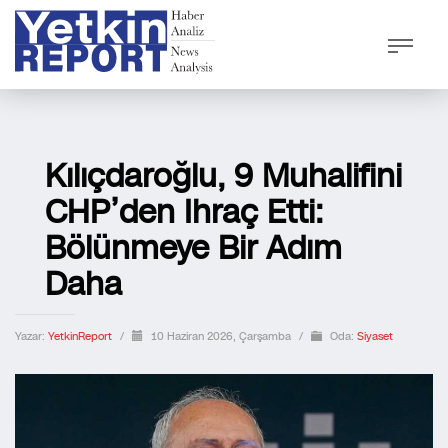
Kılıçdaroğlu, 9 Muhalifini
CHP’den Ihraç Etti:
Bölünmeye Bir Adım
Daha
Yazar:
YetkinReport
/
10 Haziran 2026, Çarşamba
/
Oda:
Siyaset