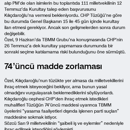
alıp PM’de olan isimlerin bu toplantıda 111 milletvekilinin 12
Temmuz’da Kurultay talep eden başvurusunu
Kılıçdaroğlu’na vermesi bekleniyordu. CHP Tüzüğü’ne göre
bu durumda Genel Başkanın 15 ile 45 gün içinde kurultay
ilan etmesi gerekiyor. Ancak son gelişmelerden sonra durum
değişebilir.
Özel, 9 Haziran’da TBMM Grubu’na konuşmasında CHP’nin
26 Temmuz’a dek kurultay yapmaması durumunda bir
sonraki seçime katılamama riski bulunduğunu öne sürmüştü.
74’üncü madde zorlaması
Özel, Kılıçdaroğlu’nun tüzükte yer almasa da milletvekillerini
ihraç etmek isteyeceğini bekliyor, ama bunun yasal
olmadığını vurgulayarak beklemediklerini söylüyorlardı.
Kılıçdaroğlu cephesi CHP’den ihraç etmek istedikleri
muhalifleri Tüzüğün 74’üncü maddesi uyarınca TBMM
üyelerini “yasama faaliyetleri dışında işlenen parti suçları”
maddesine sokmak istiyor.
Sözcü Sarı 9 milletvekilinin “şaibeli iş ve eylemler” nedeniyle
ihraç edilmek istendiğini söylemişti.