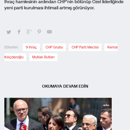
İhraç hamlesinin ardından CHP’nin bölünüp Özel liderliğinde
yeni parti kurulması ihtimali artmış görünüyor.
Etiketler:
9 Ihraç
,
CHP Grubu
,
CHP Parti Meclisi
,
Kemal
Kılıçdaroğlu
,
Mutlak Butlan
OKUMAYA DEVAM EDİN