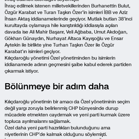
İhraç edilmek istenen milletvekillerinden Burhanettin Bulut,
Özgür Karabat ve Turan Taşkın Özer’in isimleri İBB ve Aziz
İhsan Aktaş iddianamelerinde geçiyor. Mutlak butlan 38’inci
kurultayda oylamaya hile karıştırıldığı iddiasıyla açılan
davada ise Ali Mahir Başarır, Veli Ağbaba, Umut Akdoğan,
Gökhan Günaydın, Nurhayat Altaca Kayışoğlu ve Ensar
Aytekin ile birlikte yine Turhan Taşkın Özer ile Özgür
Karabat’ın isimleri geçiyor.
Kılıçdaroğlu yönetimi Özel yönetiminden bu isimlerin
iddianamede adının geçmesini şaibe kabul ederek partiden
çıkarmak istiyor.
Bölünmeye bir adım daha
Kılıçdaroğlu yönetimin bir amacı da Özel yönetiminin seçim
değil yargı zoruyla belirlenmiş CHP bünyesinde durup
mücadele etmekten caydırmak ve yeni parti kurmak üzere
topluca ayrılmalarını sağlamak.
Özel daha yeni parti hazırlıkları bulunduğunu ama
niyetlerinin CHP’de kalmak olduğunu söylemişti.