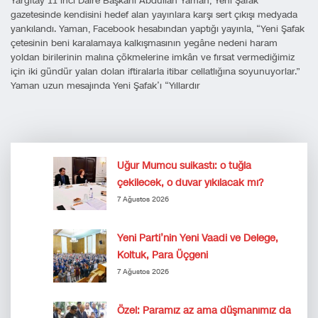
Yargıtay 11’inci Daire Başkanı Abdullah Yaman, Yeni Şafak
gazetesinde kendisini hedef alan yayınlara karşı sert çıkışı medyada
yankılandı. Yaman, Facebook hesabından yaptığı yayınla, “Yeni Şafak
çetesinin beni karalamaya kalkışmasının yegâne nedeni haram
yoldan birilerinin malına çökmelerine imkân ve fırsat vermediğimiz
için iki gündür yalan dolan iftiralarla itibar cellatlığına soyunuyorlar.”
Yaman uzun mesajında Yeni Şafak’ı “Yıllardır
Uğur Mumcu suikastı: o tuğla
çekilecek, o duvar yıkılacak mı?
7 Ağustos 2026
Yeni Parti’nin Yeni Vaadi ve Delege,
Koltuk, Para Üçgeni
7 Ağustos 2026
Özel: Paramız az ama düşmanımız da