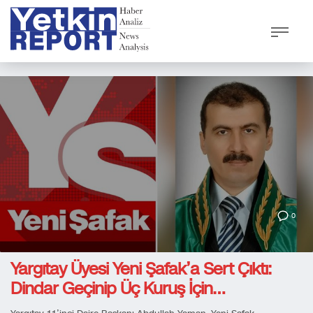
0
Yargıtay Üyesi Yeni Şafak’a Sert Çıktı:
Dindar Geçinip Üç Kuruş İçin…