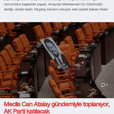
oturumlara başkanlık yapan, Anayasa Mahkemesi’nin hükümsüz
dediği, sözde kesin Yargıtay kararını okuyan eski adalet bakanı Bekir
0
Meclis Can Atalay gündemiyle toplanıyor,
AK Parti katılacak