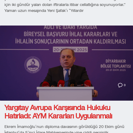
için iki gündür yalan dolan iftiralarla itibar cellatlığına soyunuyorlar.”
Yaman uzun mesajında Yeni Şafak’ı “Yıllardır
0
Yargıtay Avrupa Karşısında Hukuku
Hatırladı: AYM Kararları Uygulanmalı
Ekrem İmamoğlu’nun diploma davasının görüldüğü 20 Ekim günü
İstanbul’da 5’inci İdare Mahkemesinde yine ciddi gerginlik