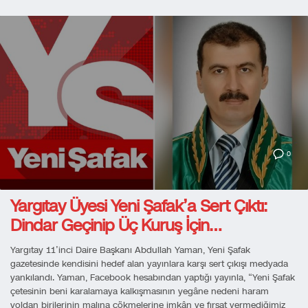
0
Yargıtay Üyesi Yeni Şafak’a Sert Çıktı:
Dindar Geçinip Üç Kuruş İçin…
Yargıtay 11’inci Daire Başkanı Abdullah Yaman, Yeni Şafak
gazetesinde kendisini hedef alan yayınlara karşı sert çıkışı medyada
yankılandı. Yaman, Facebook hesabından yaptığı yayınla, “Yeni Şafak
çetesinin beni karalamaya kalkışmasının yegâne nedeni haram
yoldan birilerinin malına çökmelerine imkân ve fırsat vermediğimiz