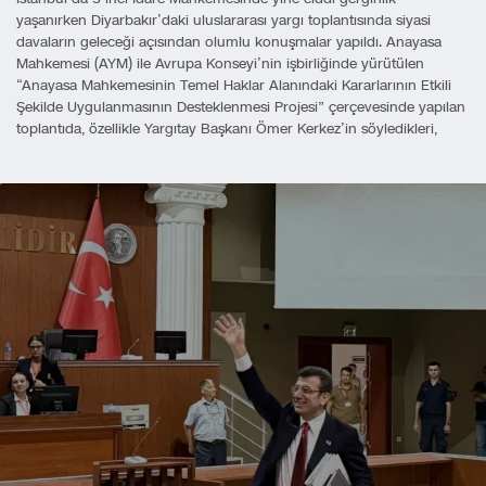
yaşanırken Diyarbakır’daki uluslararası yargı toplantısında siyasi
davaların geleceği açısından olumlu konuşmalar yapıldı. Anayasa
Mahkemesi (AYM) ile Avrupa Konseyi’nin işbirliğinde yürütülen
“Anayasa Mahkemesinin Temel Haklar Alanındaki Kararlarının Etkili
Şekilde Uygulanmasının Desteklenmesi Projesi” çerçevesinde yapılan
toplantıda, özellikle Yargıtay Başkanı Ömer Kerkez’in söyledikleri,