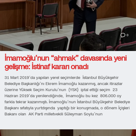
0
İmamoğlu’nun “ahmak” davasında yeni
gelişme: İstinaf kararı onadı
31 Mart 2019’da yapılan yerel seçimlerde İstanbul Büyükşehir
Belediye Başkanlığı’nı Ekrem İmamoğlu kazanmış, ancak itirazlar
üzerine Yüksek Seçim Kurulu’nun (YSK) iptal ettiği seçim 23
Haziran 2019’da yenilendiğinde, İmamoğlu bu kez 806.000 oy
farkla tekrar kazanmıştı. İmamoğlu’nun İstanbul Büyükşehir Belediye
Başkanı sıfatıyla yurtdışında yaptığı bir konuşmada, o dönem İçişleri
Bakanı olan AK Parti milletvekili Süleyman Soylu’nun