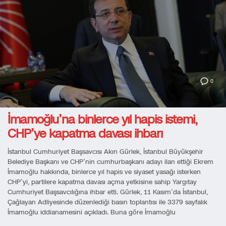
0
İmamoğlu’na binlerce yıl hapis istemi,
CHP’ye kapatma davası ihbarı
İstanbul Cumhuriyet Başsavcısı Akın Gürlek, İstanbul Büyükşehir
Belediye Başkanı ve CHP’nin cumhurbaşkanı adayı ilan ettiği Ekrem
İmamoğlu hakkında, binlerce yıl hapis ve siyaset yasağı isterken
CHP’yi, partilere kapatma davası açma yetkisine sahip Yargıtay
Cumhuriyet Başsavcılığına ihbar etti. Gürlek, 11 Kasım’da İstanbul,
Çağlayan Adliyesinde düzenlediği basın toplantısı ile 3379 sayfalık
İmamoğlu iddianamesini açıkladı. Buna göre İmamoğlu