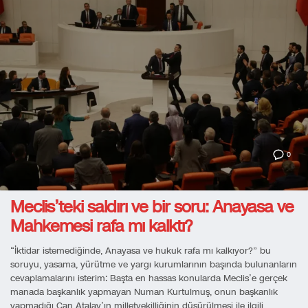
0
Meclis’teki saldırı ve bir soru: Anayasa ve
Mahkemesi rafa mı kalktı?
“İktidar istemediğinde, Anayasa ve hukuk rafa mı kalkıyor?” bu
soruyu, yasama, yürütme ve yargı kurumlarının başında bulunanların
cevaplamalarını isterim: Başta en hassas konularda Meclis’e gerçek
manada başkanlık yapmayan Numan Kurtulmuş, onun başkanlık
yapmadığı Can Atalay’ın milletvekilliğinin düşürülmesi ile ilgili