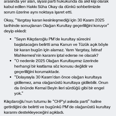
arasında yer alan, siyasi parti hukukunda da akil kişi olarak
kabul edilen Hakkı Süha Okay da dünkü sohbetimizde
sorum üzerine aynı noktaya işaret etti.
Okay, “Yargıtay kararı kesinleşmediği için 30 Kasım 2025
tarihinde sonuçlanan Olağan Kurultay geçerliliğini koruyor”
deyip ekledi:
“Sayın Kılıçdaroğlu PM’de kurultay sürecini
başlatacağını belirtti ama Kanun ve Tüzük açık böyle
bir kararı bugün için alamaz. Yarın Yargıtay, İstinaf
Mahkemesi’nin kararını iptal ederse ne olacak?
“O nedenle 2025 Olağan Kurultayımız üzerinde
herhangi bir kısıtlama söz konusu değildir ve
geçerliliğini korumaktadır.
“Dolayısıyla 30 Kasım’dan önce olağan kurultaya
gidilemez, ama olağanüstü kurultaya gidilebilir. Onun
da önünde Kemal Beyin ileri sürdüğü gibi bir engel
yok.”
Kılıçdaroğlu’nun tutumu ile “CHP’yi askıda parti” haline
getirdiğini de belirtti ve bugünkü PM’de olağanüstü kurultay
kararını destekleyeceğini açıkladı.