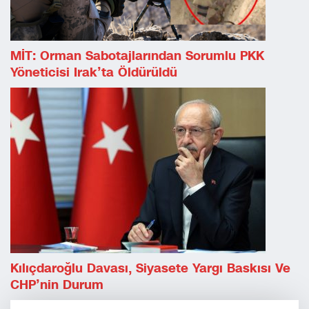
MİT: Orman Sabotajlarından Sorumlu PKK
Yöneticisi Irak’ta Öldürüldü
Kılıçdaroğlu Davası, Siyasete Yargı Baskısı Ve
CHP’nin Durum