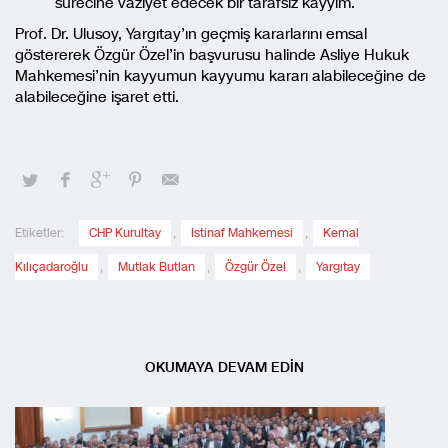
sürecine vaziyet edecek bir tarafsız kayyım.”
Prof. Dr. Ulusoy, Yargıtay’ın geçmiş kararlarını emsal
göstererek Özgür Özel’in başvurusu halinde Asliye Hukuk
Mahkemesi’nin kayyumun kayyumu kararı alabileceğine de
alabileceğine işaret etti.
Etiketler:
CHP Kurultay
,
Istinaf Mahkemesi
,
Kemal
Kılıçadaroğlu
,
Mutlak Butlan
,
Özgür Özel
,
Yargıtay
OKUMAYA DEVAM EDİN