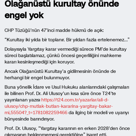
Olağanüstü kurultay önünde
engel yok
CHP Tüzüğü’nün 47’inci madde hükmü de açık:
“Kurultay iki yılda bir toplanır. Bir yıldan fazla ertelenemez…”
Dolayısıyla Yargıtay karar vermediği sürece PM’de kurultay
süreci başlatılamaz, çünkü öncesi geçerliliğini mahkeme
kararı kesinleşmediği için koruyor.
Ancak Olağanüstü Kurultay’a gidilmesinin önünde de
herhangi bir engel bulunmuyor.
Buna yönelik İdare ve Usul Hukuku alanlarındaki çalışmaları
ile bilinen Prof. Dr. Ali Ulusoy’un kısa süre önce T24’te
yayınlanan yazısı
https://t24.com.tr/yazarlar/ali-d-
ulusoy/chp-mutlak-butlan-kararina-yargitay-bakar-
mi,55504?_t=1781082259466
da ilginç bir modeli ve uyarıyı
bünyesinde barındırıyor.
Prof. Dr. Ulusoy, “Yargıtay kararının en erken 2028’den önce
çıkmasının beklenmemesi gerektiğine” işaret etti.