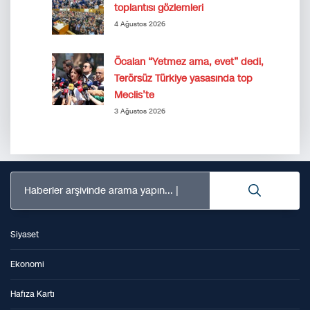
toplantısı gözlemleri
4 Ağustos 2026
Öcalan “Yetmez ama, evet” dedi,
Terörsüz Türkiye yasasında top
Meclis’te
3 Ağustos 2026
Haberler arşivinde arama yapın...
Siyaset
Ekonomi
Hafıza Kartı