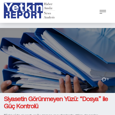
0
Siyasetin Görünmeyen Yüzü: “Dosya” ile
Güç Kontrolü