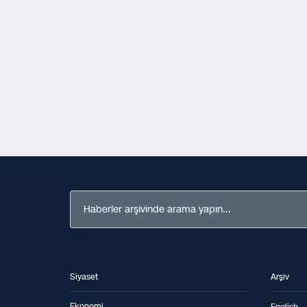
Haberler arşivinde arama yapın...
Siyaset
Arşiv
Ekonomi
English