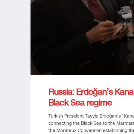
Russia: Erdoğan’s Kanal
Black Sea regime
Turkish President Tayyip Erdoğan’s “Kanal I
connecting the Black Sea to the Marmara
the Montreux Convention establishing the 