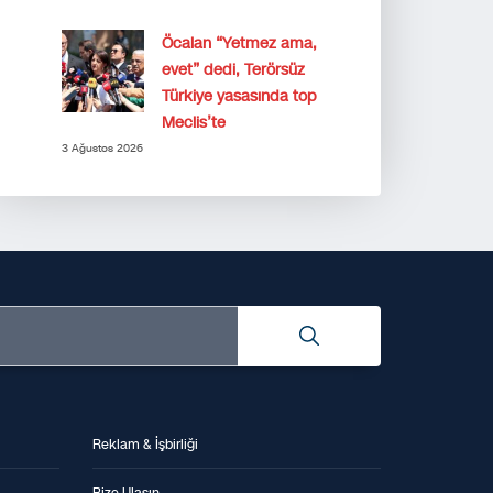
Öcalan “Yetmez ama,
evet” dedi, Terörsüz
Türkiye yasasında top
Meclis’te
3 Ağustos 2026
Reklam & İşbirliği
Bize Ulaşın