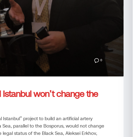
0
 Istanbul won’t change the
stanbul” project to build an artificial artery
 Sea, parallel to the Bosporus, would not change
legal status of the Black Sea, Aleksei Erkhov,