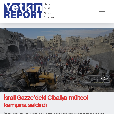
0
İsrail Gazze’deki Cibaliya mülteci
kampına saldırdı