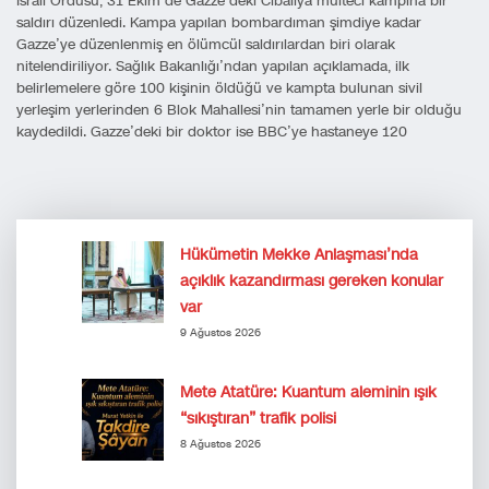
İsrail Ordusu, 31 Ekim’de Gazze’deki Cibaliya mülteci kampına bir
saldırı düzenledi. Kampa yapılan bombardıman şimdiye kadar
Gazze’ye düzenlenmiş en ölümcül saldırılardan biri olarak
nitelendiriliyor. Sağlık Bakanlığı’ndan yapılan açıklamada, ilk
belirlemelere göre 100 kişinin öldüğü ve kampta bulunan sivil
yerleşim yerlerinden 6 Blok Mahallesi’nin tamamen yerle bir olduğu
kaydedildi. Gazze’deki bir doktor ise BBC’ye hastaneye 120
Hükümetin Mekke Anlaşması’nda
açıklık kazandırması gereken konular
var
9 Ağustos 2026
Mete Atatüre: Kuantum aleminin ışık
“sıkıştıran” trafik polisi
8 Ağustos 2026