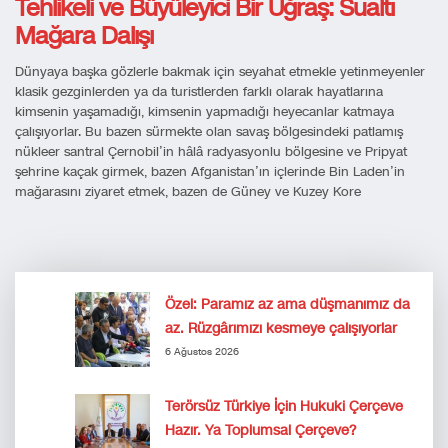
Tehlikeli ve Büyüleyici Bir Uğraş: Sualtı
Mağara Dalışı
Dünyaya başka gözlerle bakmak için seyahat etmekle yetinmeyenler
klasik gezginlerden ya da turistlerden farklı olarak hayatlarına
kimsenin yaşamadığı, kimsenin yapmadığı heyecanlar katmaya
çalışıyorlar. Bu bazen sürmekte olan savaş bölgesindeki patlamış
nükleer santral Çernobil’in hâlâ radyasyonlu bölgesine ve Pripyat
şehrine kaçak girmek, bazen Afganistan’ın içlerinde Bin Laden’in
mağarasını ziyaret etmek, bazen de Güney ve Kuzey Kore
Özel: Paramız az ama düşmanımız da
az. Rüzgârımızı kesmeye çalışıyorlar
6 Ağustos 2026
Terörsüz Türkiye İçin Hukuki Çerçeve
Hazır. Ya Toplumsal Çerçeve?