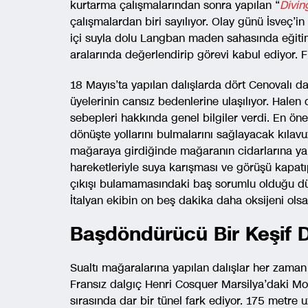
kurtarma çalışmalarından sonra yapılan “
Divin
çalışmalardan biri sayılıyor. Olay günü İsveç’i
içi suyla dolu Langban maden sahasında eğitim
aralarında değerlendirip görevi kabul ediyor. Fi
18 Mayıs’ta yapılan dalışlarda dört Cenovalı dal
üyelerinin cansız bedenlerine ulaşılıyor. Halen
sebepleri hakkında genel bilgiler verdi. En ön
dönüşte yollarını bulmalarını sağlayacak kılavu
mağaraya girdiğinde mağaranın cidarlarına yapı
hareketleriyle suya karışması ve görüşü kapatı
çıkışı bulamamasındaki baş sorumlu olduğu düşü
İtalyan ekibin on beş dakika daha oksijeni ols
Başdöndürücü Bir Keşif D
Sualtı mağaralarına yapılan dalışlar her zaman
Fransız dalgıç Henri Cosquer Marsilya’daki Mor
sırasında dar bir tünel fark ediyor. 175 metre 