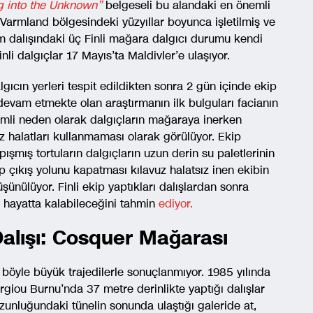
g into the Unknown”
belgeseli bu alandaki en önemli
n Varmland bölgesindeki yüzyıllar boyunca işletilmiş ve
 dalışındaki üç Finli mağara dalgıcı durumu kendi
nli dalgıçlar 17 Mayıs’ta Maldivler’e ulaşıyor.
gıcın yerleri tespit edildikten sonra 2 gün içinde ekip
 devam etmekte olan araştırmanın ilk bulguları facianın
emli neden olarak dalgıçların mağaraya inerken
z halatları kullanmaması olarak görülüyor. Ekip
şmış tortuların dalgıçların uzun derin su paletlerinin
p çıkış yolunu kapatması kılavuz halatsız inen ekibin
nülüyor. Finli ekip yaptıkları dalışlardan sonra
a hayatta kalabileceğini tahmin
ediyor.
alışı: Cosquer Mağarası
 böyle büyük trajedilerle sonuçlanmıyor. 1985 yılında
giou Burnu’nda 37 metre derinlikte yaptığı dalışlar
uzunluğundaki tünelin sonunda ulaştığı galeride at,