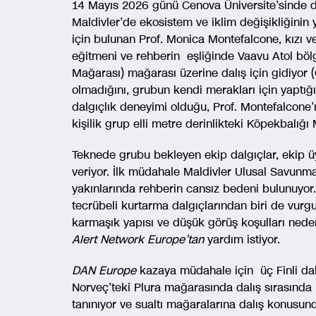
14 Mayıs 2026 günü Cenova Üniversite’sinde den
Maldivler’de ekosistem ve iklim değişikliğinin
için bulunan Prof. Monica Montefalcone, kızı v
eğitmeni ve rehberin eşliğinde Vaavu Atol bö
Mağarası) mağarası üzerine dalış için gidiyor 
olmadığını, grubun kendi merakları için yaptığı
dalgıçlık deneyimi olduğu, Prof. Montefalcone’
kişilik grup elli metre derinlikteki Köpekbalığı
Teknede grubu bekleyen ekip dalgıçlar, ekip 
veriyor. İlk müdahale Maldivler Ulusal Savunma
yakınlarında rehberin cansız bedeni bulunuyor
tecrübeli kurtarma dalgıçlarından biri de vurgun
karmaşık yapısı ve düşük görüş koşulları ne
Alert Network Europe’tan
yardım istiyor.
DAN Europe
kazaya müdahale için üç Finli dalg
Norveç’teki Plura mağarasında dalış sırasında h
tanınıyor ve sualtı mağaralarına dalış konusun