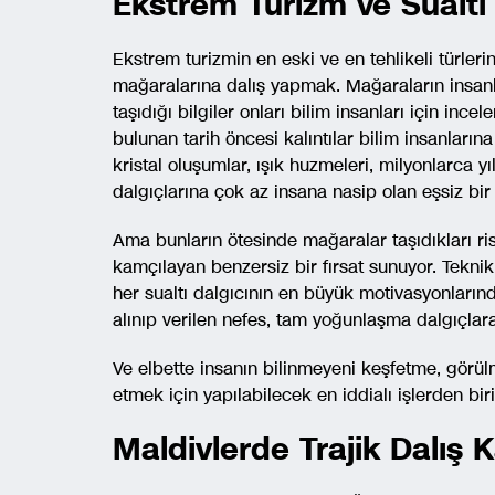
Ekstrem Turizm ve Sualtı
Ekstrem turizmin en eski ve en tehlikeli türleri
mağaralarına dalış yapmak. Mağaraların insanlık t
taşıdığı bilgiler onları bilim insanları için inc
bulunan tarih öncesi kalıntılar bilim insanlarına
kristal oluşumlar, ışık huzmeleri, milyonlarca y
dalgıçlarına çok az insana nasip olan eşsiz bi
Ama bunların ötesinde mağaralar taşıdıkları ris
kamçılayan benzersiz bir fırsat sunuyor. Tekn
her sualtı dalgıcının en büyük motivasyonların
alınıp verilen nefes, tam yoğunlaşma dalgıçlara 
Ve elbette insanın bilinmeyeni keşfetme, gör
etmek için yapılabilecek en iddialı işlerden biri
Maldivlerde Trajik Dalış 