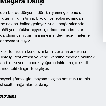
 Mağara Dalışı
nden biri de dünyanın dört bir yanını gezip su altı
arihi, iklim tarihi, biyoloji ve jeoloji açısından
eleme noktası haline getiriyor. Sualtı mağaralarında
 hâlâ yeni ufuklar açıyor. İçlerinde barındırdıkları
ılda oluşmuş hiçbir insanın elinin değmediği galeriler
r deneyim sunuyor.
kler ile insanın kendi sınırlarını zorlama arzusunu
ik ustalığı test etmek ve kendi kendine meydan okumak
dan biri. Suyun altındaki yoğun odaklanma, dikkatli
meditatif dinginlik sağlıyor.
ülmeyeni görme, gidilmeyene ulaşma arzusunu tatmin
si sualtı mağaralarına dalış.
Kazası