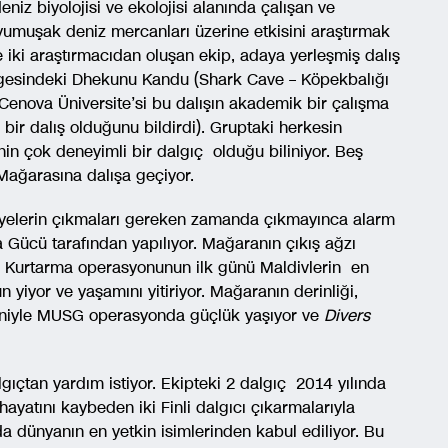
iz biyolojisi ve ekolojisi alanında çalışan ve
 yumuşak deniz mercanları üzerine etkisini araştırmak
e iki araştırmacıdan oluşan ekip, adaya yerleşmiş dalış
lgesindeki Dhekunu Kandu (Shark Cave – Köpekbalığı
(Cenova Üniversite’si bu dalışın akademik bir çalışma
 bir dalış olduğunu bildirdi). Gruptaki herkesin
nin çok deneyimli bir dalgıç olduğu biliniyor. Beş
 Mağarasına dalışa geçiyor.
üyelerin çıkmaları gereken zamanda çıkmayınca alarm
 Gücü tarafından yapılıyor. Mağaranın çıkış ağzı
. Kurtarma operasyonunun ilk günü Maldivlerin en
 yiyor ve yaşamını yitiriyor. Mağaranın derinliği,
deniyle MUSG operasyonda güçlük yaşıyor ve
Divers
ıçtan yardım istiyor. Ekipteki 2 dalgıç 2014 yılında
ayatını kaybeden iki Finli dalgıcı çıkarmalarıyla
da dünyanın en yetkin isimlerinden kabul ediliyor. Bu