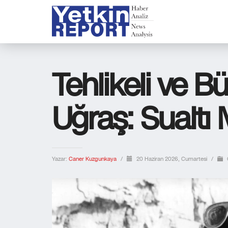
Tehlikeli ve Bü
Uğraş: Sualtı 
Yazar:
Caner Kuzgunkaya
/
20 Haziran 2026, Cumartesi
/