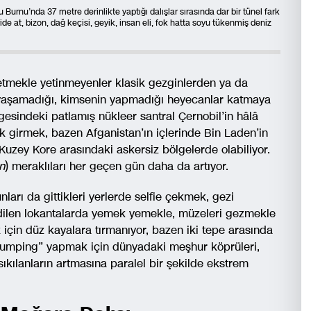
Burnu’nda 37 metre derinlikte yaptığı dalışlar sırasında dar bir tünel fark
de at, bizon, dağ keçisi, geyik, insan eli, fok hatta soyu tükenmiş deniz
tmekle yetinmeyenler klasik gezginlerden ya da
in yaşamadığı, kimsenin yapmadığı heyecanlar katmaya
gesindeki patlamış nükleer santral Çernobil’in hâlâ
k girmek, bazen Afganistan’ın içlerinde Bin Laden’in
uzey Kore arasındaki askersiz bölgelerde olabiliyor.
n
) meraklıları her geçen gün daha da artıyor.
rı da gittikleri yerlerde selfie çekmek, gezi
 edilen lokantalarda yemek yemekle, müzeleri gezmekle
için düz kayalara tırmanıyor, bazen iki tepe arasında
jumping” yapmak için dünyadaki meşhur köprüleri,
sıkılanların artmasına paralel bir şekilde ekstrem