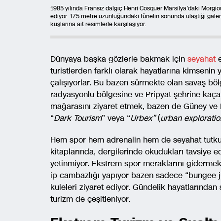
1985 yılında Fransız dalgıç Henri Cosquer Marsilya’daki Morgiou 
ediyor. 175 metre uzunluğundaki tünelin sonunda ulaştığı galeri
kuşlarına ait resimlerle karşılaşıyor.
Dünyaya başka gözlerle bakmak için
seyahat
e
turistlerden farklı olarak hayatlarına kimsen
çalışıyorlar. Bu bazen sürmekte olan savaş böl
radyasyonlu bölgesine ve Pripyat şehrine kaça
mağarasını ziyaret etmek, bazen de Güney ve K
“
Dark Tourism
” veya “
Urbex”
(
urban exploratio
Hem spor hem adrenalin hem de seyahat tutkunla
kitaplarında, dergilerinde okudukları tavsiye
yetinmiyor. Ekstrem spor meraklarını gidermek 
ip cambazlığı yapıyor bazen sadece “bungee 
kuleleri ziyaret ediyor. Gündelik hayatlarından 
turizm de çeşitleniyor.