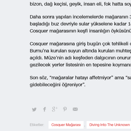
bizon, dağ keçisi, geyik, insan eli, fok hatta so
Daha sonra yapılan incelemelerde mağaranın 33
başladığı buz devriyle sular yükselene kadar 1
Cosquer mağarasının keşfi insanlığın öyküsünü
Cosquer mağarasına giriş bugün çok tehlikel
Burnu’na kurulan suyun altında kurulan muhte
açıldı. Müze’nin adı keşfeden dalgıcının onur
gezilecek yerler listesinin en tepesine koymanı
Son söz, “mağaralar hatayı affetmiyor” ama “sad
gidebileceğini öğreniyor”.
Etiketler:
Cosquer Mağarası
,
Diving Into The Unknown