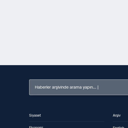
Haberler arşivinde arama yapın...
Siyaset
Arşiv
Ekonomi
English