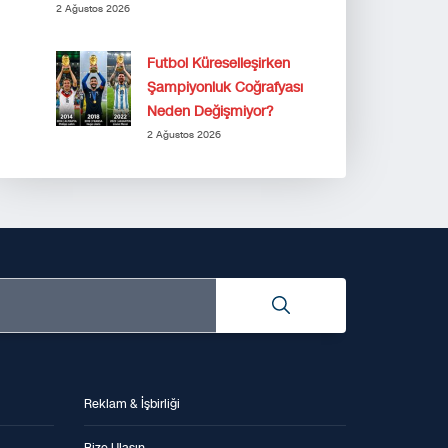
2 Ağustos 2026
Futbol Küreselleşirken
Şampiyonluk Coğrafyası
Neden Değişmiyor?
2 Ağustos 2026
Reklam & İşbirliği
Bize Ulaşın