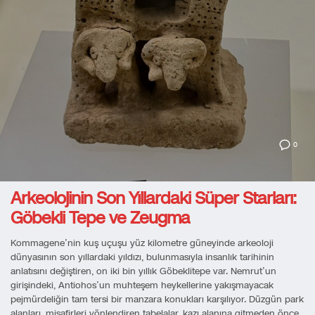
0
Arkeolojinin Son Yıllardaki Süper Starları:
Göbekli Tepe ve Zeugma
Kommagene’nin kuş uçuşu yüz kilometre güneyinde arkeoloji
dünyasının son yıllardaki yıldızı, bulunmasıyla insanlık tarihinin
anlatısını değiştiren, on iki bin yıllık Göbeklitepe var. Nemrut’un
girişindeki, Antiohos’un muhteşem heykellerine yakışmayacak
pejmürdeliğin tam tersi bir manzara konukları karşılıyor. Düzgün park
alanları, misafirleri yönlendiren tabelalar, kazı alanına gitmeden önce