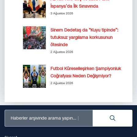
İspanya’da İlk Sınavında
3 Ağustos 2026
Sinem Dedetaş da “Kuyu tipinde”:
tutuksuz yargılama korkusunun
ötesinde
2 Ağustos 2026
Futbol Küreselleşirken Şampiyonluk
Coğrafyası Neden Değişmiyor?
2 Ağustos 2026
Haberler arşivinde arama yapın...