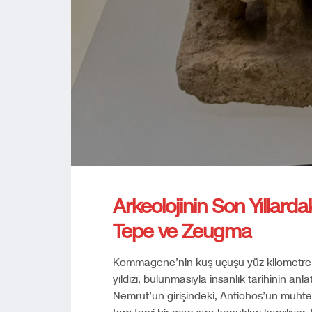
Arkeolojinin Son Yıllarda
Tepe ve Zeugma
Kommagene’nin kuş uçuşu yüz kilometre g
yıldızı, bulunmasıyla insanlık tarihinin anlat
Nemrut’un girişindeki, Antiohos’un muht