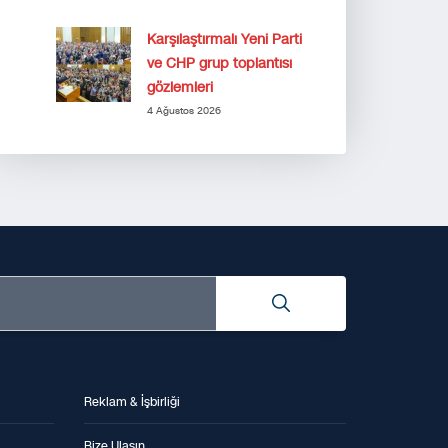
Karşılaştırmalı Yeni Parti
ve CHP grup toplantısı
gözlemleri
4 Ağustos 2026
Reklam & İşbirliği
Bize Ulaşın