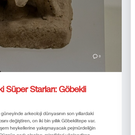
0
ki Süper Starları: Göbekli
üneyinde arkeoloji dünyasının son yıllardaki
ısını değiştiren, on iki bin yıllık Göbeklitepe var.
eşem heykellerine yakışmayacak pejmürdeliğin