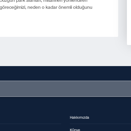
 Düzgün park alanları, misafirleri yönlendiren
e göreceğimizi, neden o kadar önemli olduğunu
Hakkımızda
Künye