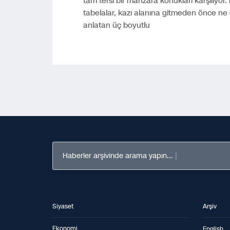
tam tersi bir manzara konukları karşılıyor.
tabelalar, kazı alanına gitmeden önce n
anlatan üç boyutlu
Haberler arşivinde arama yapın...
Siyaset
Arşiv
Ekonomi
English