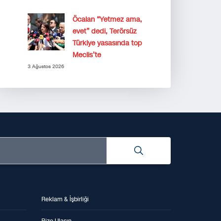
Öcalan “Yetmez ama,
evet” dedi, Terörsüz
Türkiye yasasında top
Meclis’te
3 Ağustos 2026
Reklam & İşbirliği
Bize Ulaşın