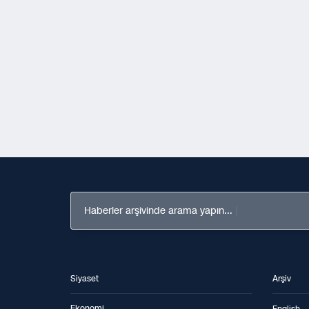
Haberler arşivinde arama yapın...
Siyaset
Arşiv
Ekonomi
English