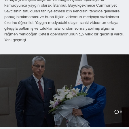
kamuoyunca yaygın olarak İstanbul, Büyükçekmece Cumhuriyet
Savcısının tutukluları tahliye etmesi için kendisini tehdide gelenlere
pabuç bırakmaması ve buna ilişkin videonun medyaya sızdırılması
üzerine öğrenildi. Yaygın medyadaki olayın sanki videonun ortaya
çıkışıyla patlamış ve tutuklamalar ondan sonra yapılmış algısına
rağmen Yenidoğan Çetesi operasyonunun 1,5 yıllık bir geçmişi vardı.
Yani geçmişi
0