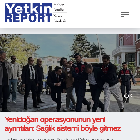
0
Yenidoğan operasyonunun yeni
ayrıntıları: Sağlık sistemi böyle gitmez
Türkiye’yi dehşete düşüren Yenidoğan Çetesi operasyonu