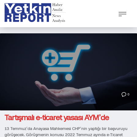
0
Tartışmalı e-ticaret yasası AYM’de
13 Temmuz’da Anayasa Mahkemesi CHP’nin yaptığı bir başvuruyu
görüşecek. Görüşmenin konusu 2022 Temmuz ayında e-Ticaret