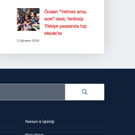
Öcalan “Yetmez ama,
evet” dedi, Terörsüz
Türkiye yasasında top
Meclis’te
3 Ağustos 2026
Reklam & İşbirliği
Bize Ulaşın