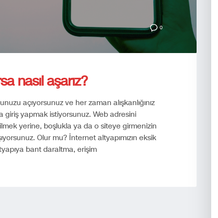
0
rsa nasıl aşarız?
efonunuzu açıyorsunuz ve her zaman alışkanlığınız
a giriş yapmak istiyorsunuz. Web adresini
lmek yerine, boşlukla ya da o siteye girmenizin
aşıyorsunuz. Olur mu? İnternet altyapımızın eksik
tyapıya bant daraltma, erişim