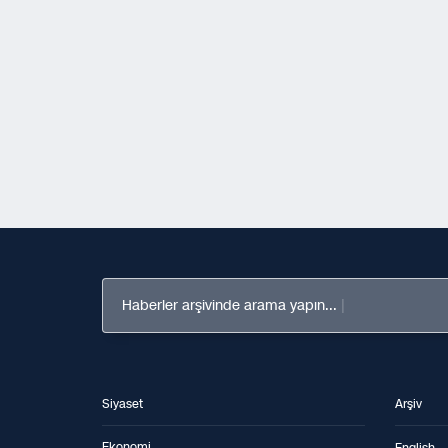
Haberler arşivinde arama yapın...
Siyaset
Arşiv
Ekonomi
English