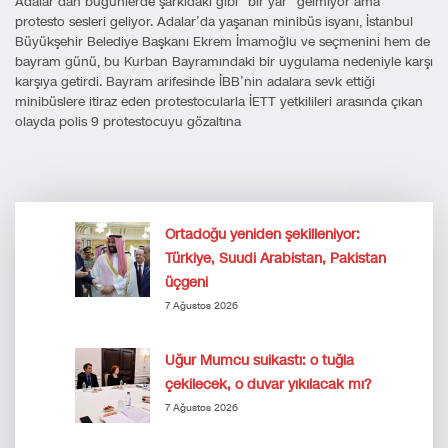
Adalar’dan bugünlerde şarkıdaki gibi “bir yâr” gelmiyor ama
protesto sesleri geliyor. Adalar’da yaşanan minibüs isyanı, İstanbul
Büyükşehir Belediye Başkanı Ekrem İmamoğlu ve seçmenini hem de
bayram günü, bu Kurban Bayramındaki bir uygulama nedeniyle karşı
karşıya getirdi. Bayram arifesinde İBB’nin adalara sevk ettiği
minibüslere itiraz eden protestocularla İETT yetkilileri arasında çıkan
olayda polis 9 protestocuyu gözaltına
Ortadoğu yeniden şekilleniyor:
Türkiye, Suudi Arabistan, Pakistan
üçgeni
7 Ağustos 2026
Uğur Mumcu suikastı: o tuğla
çekilecek, o duvar yıkılacak mı?
7 Ağustos 2026