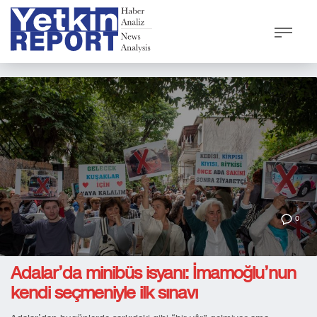
0
Adalar’da minibüs isyanı: İmamoğlu’nun
kendi seçmeniyle ilk sınavı