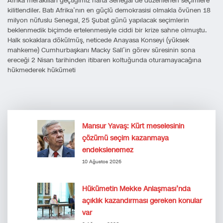
Afrika meraklıları geçtiğimiz hafta Senegal’de düzenlenen seçimlere
kilitlendiler. Batı Afrika’nın en güçlü demokrasisi olmakla övünen 18
milyon nüfuslu Senegal, 25 Şubat günü yapılacak seçimlerin
beklenmedik biçimde ertelenmesiyle ciddi bir krize sahne olmuştu.
Halk sokaklara dökülmüş, neticede Anayasa Konseyi (yüksek
mahkeme) Cumhurbaşkanı Macky Sall’in görev süresinin sona
ereceği 2 Nisan tarihinden itibaren koltuğunda oturamayacağına
hükmederek hükümeti
Mansur Yavaş: Kürt meselesinin
çözümü seçim kazanmaya
endekslenemez
10 Ağustos 2026
Hükümetin Mekke Anlaşması’nda
açıklık kazandırması gereken konular
var