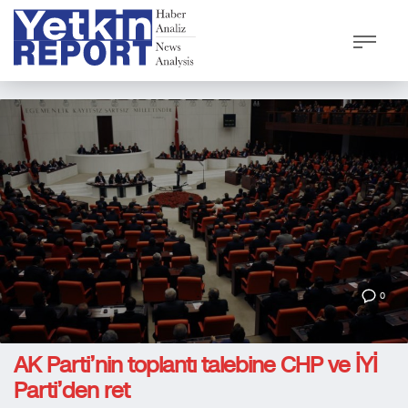
0
AK Parti’nin toplantı talebine CHP ve İYİ
Parti’den ret