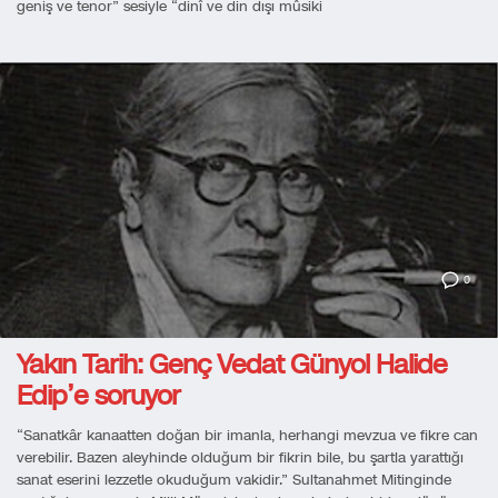
geniş ve tenor” sesiyle “dinî ve din dışı mûsiki
0
Yakın Tarih: Genç Vedat Günyol Halide
Edip’e soruyor
“Sanatkâr kanaatten doğan bir imanla, herhangi mevzua ve fikre can
verebilir. Bazen aleyhinde olduğum bir fikrin bile, bu şartla yarattığı
sanat eserini lezzetle okuduğum vakidir.” Sultanahmet Mitinginde