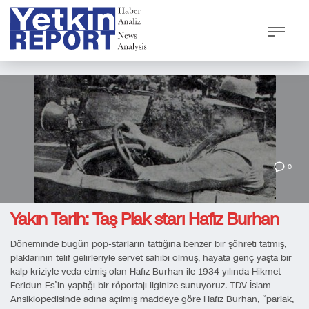
0
Yakın Tarih: Taş Plak starı Hafız Burhan
Döneminde bugün pop-starların tattığına benzer bir şöhreti tatmış,
plaklarının telif gelirleriyle servet sahibi olmuş, hayata genç yaşta bir
kalp kriziyle veda etmiş olan Hafız Burhan ile 1934 yılında Hikmet
Feridun Es’in yaptığı bir röportajı ilginize sunuyoruz. TDV İslam
Ansiklopedisinde adına açılmış maddeye göre Hafız Burhan, “parlak,