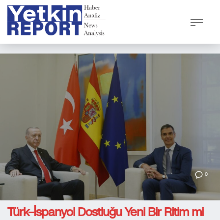
0
Türk–İspanyol Dostluğu Yeni Bir Ritim mi