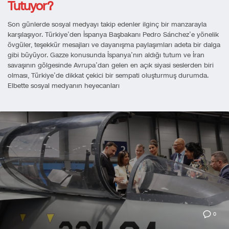
Tutuyor?
Son günlerde sosyal medyayı takip edenler ilginç bir manzarayla
karşılaşıyor. Türkiye’den İspanya Başbakanı Pedro Sánchez’e yönelik
övgüler, teşekkür mesajları ve dayanışma paylaşımları adeta bir dalga
gibi büyüyor. Gazze konusunda İspanya’nın aldığı tutum ve İran
savaşının gölgesinde Avrupa’dan gelen en açık siyasi seslerden biri
olması, Türkiye’de dikkat çekici bir sempati oluşturmuş durumda.
Elbette sosyal medyanın heyecanları
0