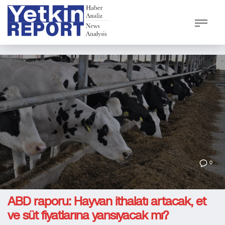
0
ABD raporu: Hayvan ithalatı artacak, et
ve süt fiyatlarına yansıyacak mı?