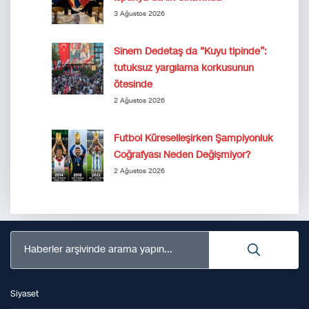
3 Ağustos 2026
Sinem Dedetaş da “Kuyu tipinde”:
tutuksuz yargılama korkusunun
ötesinde
2 Ağustos 2026
Futbol Küreselleşirken Şampiyonluk
Coğrafyası Neden Değişmiyor?
2 Ağustos 2026
Haberler arşivinde arama yapın...
Siyaset