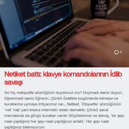
0
Netiket battı: klavye komandolarının İdlib
savaşı
Siz hiç netiquette sözcüğünü duydunuz mu? Duymadı iseniz duyun,
öğrenmedi iseniz öğrenin. Çünkü özellikle bugünlerde bilmeye ve
kurallarına uymaya ihtiyacımız var… Netiket, ‘Etiquette’ sözcüğünün
‘net’ hali; yani kısaca internetin adabı demektir. Çünkü sanal
mecralarda da görgü kuralları vardır. Büyüklerimiz ne demiş, ‘bir şeyi
nasıl yaptığınız her şeyi nasıl yaptığınızı anlatır.’ Her şeyi nasıl
yaptığınızı bilemiyorum