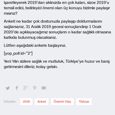
işaretleyerek 2019’dan aklınızda en çok kalan, sizce 2019’u
temsil edici, belirleyici önemi olan üç konuyu bizimle paylaşır
mısınız?
Anketi ne kadar çok dostunuzla paylaşıp doldurmalarını
sağlarsanız, 31 Aralık 2019 gecesi sonuçlandırıp 1 Ocak
2020’de açıklayacağımız sonuçların o kadar sağlıklı olmasına
katkıda bulunmuş olacaksınız.
Lütfen aşağıdaki ankete başlayınız.
[yop_poll id=”2″]
Yeni Yılın sizlere sağlık ve mutluluk, Türkiye’ye huzur ve barış
getirmesini dileriz; kolay gelsin.
Etiketler:
2019
,
Anket
,
Önemli Olay
,
Türkiye