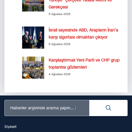
Türkiye” Çerçeve Yasası Metni ve
Gerekçesi
5 Ağustos 2026
İsrail sayesinde ABD, Arapların İran’a
karşı sigortası olmaktan çıkıyor
5 Ağustos 2026
Karşılaştırmalı Yeni Parti ve CHP grup
toplantısı gözlemleri
4 Ağustos 2026
Haberler arşivinde arama yapın...
Siyaset