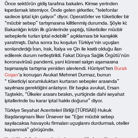
Önce sektörün gidiş tarafına bakalım. Kimse yerinden
kıpırdamak istemiyor. Önde gelen şirketler, “telefonlar
sadece iptal için çalıyor” diyor. Operatörler ve tüketiciler bir
“mücbir sebep” tartışmasına kilitlenmiş durumda. Şöyle ki:
Bakanlığın krizin ilk günlerinde yaptığı, tüketiciler mücbir
sebeplerle turları iptal edebilir” açıklaması bir karışıklık
yaratmıştı. Daha sonra bu koşulun Türkiye’nin uçuşları
sonlandırdığı İran, Irak, İtalya ve Çin ile kısıtlı olduğu ilan
edilerek durum netleştirildi. Fakat Dünya Sağlık Örgütü’nün
koronavirüsü pandemi, yani küresel salgın aşamasına
taşımasıyla tartışma yeniden alevlendi. Hürriyet’ten
Burak
Coşan
’a konuşan Avukat Mehmet Durmaz, bunun
“ tüketiciyi sorumluluktan kurtaran sebepler arasında”
sayılması gerektiğini anlatıyor. Bir başka avukat, Ersan
Taştekin, “Ülkeler arasını bırakın, yurtiçinde dahi seyahat
iptallerinde bu karar iptal hakkı doğurur” diyor.
Türkiye Seyahat Acenteleri Birliği (TÜRSAB) Hukuk
Başdanışmanı İlker Ünsever ise “Eğer mücbir sebep
sayılacaksa havayolu firmaları uçuşlarını durdurmalı, oteller
kapanmalı” görüşünde.