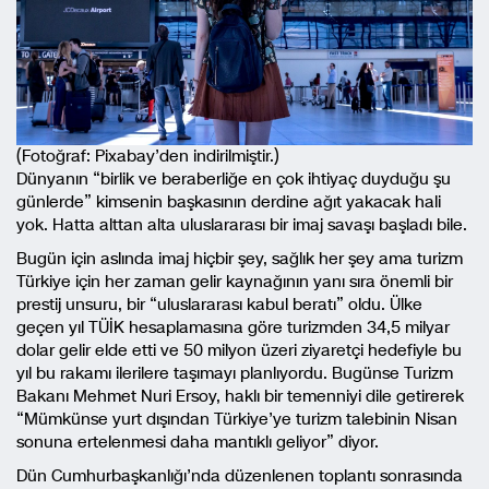
(Fotoğraf: Pixabay’den indirilmiştir.)
Dünyanın “birlik ve beraberliğe en çok ihtiyaç duyduğu şu
günlerde” kimsenin başkasının derdine ağıt yakacak hali
yok. Hatta alttan alta uluslararası bir imaj savaşı başladı bile.
Bugün için aslında imaj hiçbir şey, sağlık her şey ama turizm
Türkiye için her zaman gelir kaynağının yanı sıra önemli bir
prestij unsuru, bir “uluslararası kabul beratı” oldu. Ülke
geçen yıl TÜİK hesaplamasına göre turizmden 34,5 milyar
dolar gelir elde etti ve 50 milyon üzeri ziyaretçi hedefiyle bu
yıl bu rakamı ilerilere taşımayı planlıyordu. Bugünse Turizm
Bakanı Mehmet Nuri Ersoy, haklı bir temenniyi dile getirerek
“Mümkünse yurt dışından Türkiye’ye turizm talebinin Nisan
sonuna ertelenmesi daha mantıklı geliyor” diyor.
Dün Cumhurbaşkanlığı’nda düzenlenen toplantı sonrasında