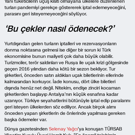
Yani tüketicilerin uçuş kısıtı olmayana ülkelere düzenlenen
turları pandemiyi gerekçe göstererek iptal edemeyeceğini,
parasını geri isteyemeyeceğini söylüyor.
‘Bu çekler nasıl ödenecek?’
Yurtdışından gelen turların iptalleri ve rezervasyonların
donma noktasına gelmesi ise diğer bir sorun ki Türk
ekonomisine bunun maliyeti çok daha büyük olabilir.
Turizmciler, terör saldırıları ve Rusya ile uçak krizi gölgesinde
geçen 2016 yılından daha kötü bir sezon bekliyor. Tur
şirketleri, önceden satın aldıkları uçak biletlerinin ellerinde
kalmasından korkuyor. İade konusu, dört ülke biletleri
dışında henüz net değil. Nitekim, endişe zinciri kocaman
şirketlerden başlayıp Antalya’nın küçük esnafına kadar
uzanıyor. Türkiye seyahatlerini bütünüyle iptal edip paralarını
geri isteyen ülkelerden söz ediliyor. Ancak birçok alımı
önceden yapan şirketlerin de önlerinde yapılması gereken
başka ödemeler var.
Dünya gazetesinden
Selenay Yağcı
’ya konuşan TÜRSAB