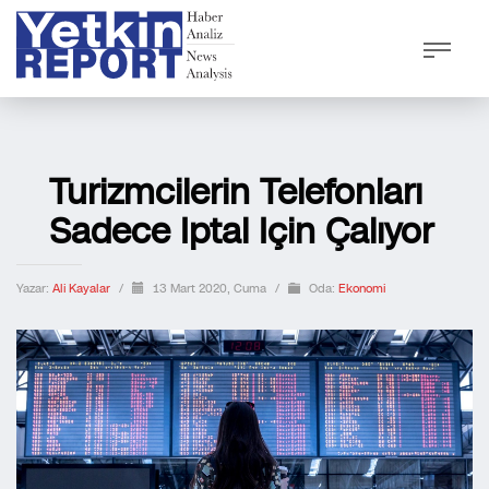
Turizmcilerin Telefonları
Sadece Iptal Için Çalıyor
Yazar:
Ali Kayalar
/
13 Mart 2020, Cuma
/
Oda:
Ekonomi