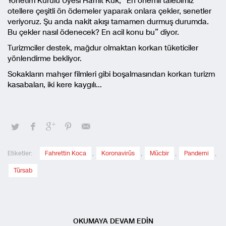
Yönetim Kurulu Üyesi Hamit Kuk, “En önemli talebimiz
otellere çeşitli ön ödemeler yaparak onlara çekler, senetler
veriyoruz. Şu anda nakit akışı tamamen durmuş durumda.
Bu çekler nasıl ödenecek? En acil konu bu” diyor.
Turizmciler destek, mağdur olmaktan korkan tüketiciler
yönlendirme bekliyor.
Sokakların mahşer filmleri gibi boşalmasından korkan turizm
kasabaları, iki kere kaygılı…
Etiketler:
Fahrettin Koca
,
Koronavirüs
,
Mücbir
,
Pandemi
,
Türsab
OKUMAYA DEVAM EDİN