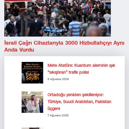
İsrail Çağrı Cihazlarıyla 3000 Hizbullahçıyı Aynı
Anda Vurdu
Mete Atatüre: Kuantum aleminin ışık
“sıkıştıran” trafik polisi
8 Ağustos 2026
Ortadoğu yeniden şekilleniyor:
Türkiye, Suudi Arabistan, Pakistan
üçgeni
7 Ağustos 2026