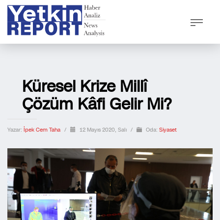
Küresel Krize Millî
Çözüm Kâfi Gelir Mi?
Yazar:
İpek Cem Taha
/
12 Mayıs 2020, Salı
/
Oda:
Siyaset