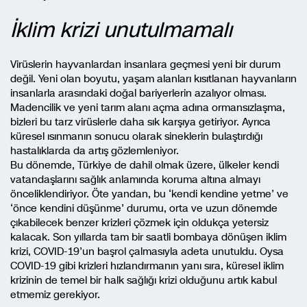
İklim krizi unutulmamalı
Virüslerin hayvanlardan insanlara geçmesi yeni bir durum
değil. Yeni olan boyutu, yaşam alanları kısıtlanan hayvanların
insanlarla arasındaki doğal bariyerlerin azalıyor olması.
Madencilik ve yeni tarım alanı açma adına ormansızlaşma,
bizleri bu tarz virüslerle daha sık karşıya getiriyor. Ayrıca
küresel ısınmanın sonucu olarak sineklerin bulaştırdığı
hastalıklarda da artış gözlemleniyor.
Bu dönemde, Türkiye de dahil olmak üzere, ülkeler kendi
vatandaşlarını sağlık anlamında koruma altına almayı
önceliklendiriyor. Öte yandan, bu ‘kendi kendine yetme’ ve
‘önce kendini düşünme’ durumu, orta ve uzun dönemde
çıkabilecek benzer krizleri çözmek için oldukça yetersiz
kalacak. Son yıllarda tam bir saatli bombaya dönüşen iklim
krizi, COVID-19’un başrol çalmasıyla adeta unutuldu. Oysa
COVID-19 gibi krizleri hızlandırmanın yanı sıra, küresel iklim
krizinin de temel bir halk sağlığı krizi olduğunu artık kabul
etmemiz gerekiyor.