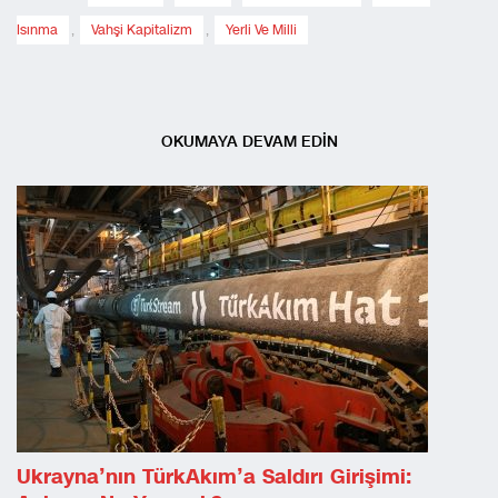
Isınma
,
Vahşi Kapitalizm
,
Yerli Ve Milli
OKUMAYA DEVAM EDİN
Ukrayna’nın TürkAkım’a Saldırı Girişimi: