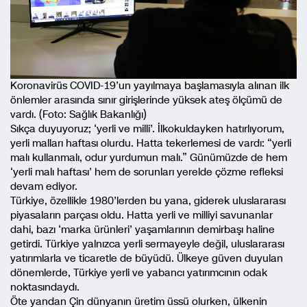
Koronavirüs COVID-19’un yayılmaya başlamasıyla alınan ilk
önlemler arasında sınır girişlerinde yüksek ateş ölçümü de
vardı. (Foto: Sağlık Bakanlığı)
Sıkça duyuyoruz; ‘yerli ve milli’. İlkokuldayken hatırlıyorum,
yerli malları haftası olurdu. Hatta tekerlemesi de vardı: “yerli
malı kullanmalı, odur yurdumun malı.” Günümüzde de hem
‘yerli malı haftası’ hem de sorunları yerelde çözme refleksi
devam ediyor.
Türkiye, özellikle 1980’lerden bu yana, giderek uluslararası
piyasaların parçası oldu. Hatta yerli ve milliyi savunanlar
dahi, bazı ‘marka ürünleri’ yaşamlarının demirbaşı haline
getirdi. Türkiye yalnızca yerli sermayeyle değil, uluslararası
yatırımlarla ve ticaretle de büyüdü. Ülkeye güven duyulan
dönemlerde, Türkiye yerli ve yabancı yatırımcının odak
noktasındaydı.
Öte yandan Çin dünyanın üretim üssü olurken, ülkenin