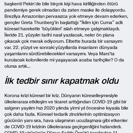
başkenti Pekin’de bile birçok kişi hava kirliliğinden ötürü
pandemiye gerek olmadan da zaten maske ile dolaşıyordu.
Brezilya Amazonları pervasızca yok etmeye devam ederken,
gençler Greta Thunberg’in başlattığı “İklim için Cuma” adlı
küresel hareketle ‘büyükleri’ ıslah etmeye çalışmaktaydı.
İleride 21. yüzyılın tarihi nasıl yazılacak, neler ön plana
çıkacak çok merak ediyorum. Elbette burada bir varsayım
var. 22. yüzyıl ve sonraki yüzyıllarda insanların dünyada
yaşamlarını sürdürebilecekleri varsayımı. Veya Mars’ta
kurulacak kolonilerde mi yaşayacak acaba tarihçiler? O da
olursa artık…
İlk tedbir sınır kapatmak oldu
Korona krizi küresel bir kriz. Dünyanın küreselleşmesiyle
ülkelerarası etkileşim ve ticaret arttığından COVID-19 gibi bir
salgının yayılım hızı 2020 yılında yirmi yıl öncesine kıyasla bile
çok daha fazla. Küresel tedarik zincirlerinin optimizasyon
gücünün yanı sıra, hava ulaşımının ucuzlaşması gibi etkenler
de COVID-19 krizinin ülkelerarası geçirgenliğini hızlandırdı.