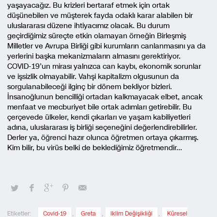
yaşayacağız. Bu krizleri bertaraf etmek için ortak
düşünebilen ve müşterek fayda odaklı karar alabilen bir
uluslararası düzene ihtiyacımız olacak. Bu durum
geçirdiğimiz süreçte etkin olamayan örneğin Birleşmiş
Milletler ve Avrupa Birliği gibi kurumların canlanmasını ya da
yerlerini başka mekanizmaların almasını gerektiriyor.
COVID-19’un mirası yalnızca can kaybı, ekonomik sorunlar
ve işsizlik olmayabilir. Vahşi kapitalizm olgusunun da
sorgulanabileceği ilginç bir dönem bekliyor bizleri.
İnsanoğlunun bencilliği ortadan kalkmayacak elbet, ancak
menfaat ve mecburiyet bile ortak adımları getirebilir. Bu
çerçevede ülkeler, kendi çıkarları ve yaşam kabiliyetleri
adına, uluslararası iş birliği seçeneğini değerlendirebilirler.
Derler ya, öğrenci hazır olunca öğretmen ortaya çıkarmış.
Kim bilir, bu virüs belki de beklediğimiz öğretmendir…
Etiketler:
Covid-19
,
Greta
,
Iklim Değişikliği
,
Küresel