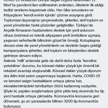
COVID-19 virüsünün Dünya Sağlık Örgütü tarafından 11
Mart’ta pandemi ilan edilmesinin ardından, ülkelerin ilk aldığı
tedbir sınırlarını kapatmak oldu. Her ülke sorunlarını ve
ihtiyaçlarını ‘kendi evinin içinde’ çözme arayışına girdi.
Toplumsal dayanışma çerçevesinde, şirketler, sivil toplum ve
yerel yönetimler farklı çözümler geliştirdiler. Türkiye’de
Arçelik firmasının hastanelere destek için yerli solunum
cihazı üretmesi ve teknik altyapısını yerli üreticilere açması,
yaşanan seferberlik bilincinin güzel bir örneği. Kutuplaşma
devam etse de yerel yönetimlerin ve devletin başını çektiği
kampanyalara şirketler, sivil toplum ve bireylerden destek
gelmeye devam ediyor.
Aslında ‘milli’ anlamda gıda da dahil daha fazla ‘kendine
yetebilme’ durumu, bu küresel riskler yüzyılı için önemli bir
rekabet avantajı oluşturabilir. Küresel riskler yüzyılı diyorum
zira iklim krizi zaten yaşanmaya başlandı. Hatta, COVID-19
ve benzeri salgın hastalıkların ortaya çıkma hızı,
ekosistemimizdeki tahribattan ötürü katlanmış vaziyette.
Şöyle ki, yapılan araştırmalara göre yılda beş civarında bu tip
yeni hastalık ortaya çıkmakta. Koronavirüs konusuna geri
dönersek, şu an yarasalarda bilinen 3200 tip koronavirüs
bulunuyor.