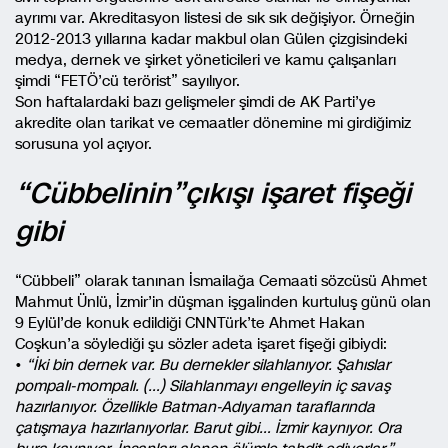
ayrımı var. Akreditasyon listesi de sık sık değişiyor. Örneğin
2012-2013 yıllarına kadar makbul olan Gülen çizgisindeki
medya, dernek ve şirket yöneticileri ve kamu çalışanları
şimdi “FETÖ’cü terörist” sayılıyor.
Son haftalardaki bazı gelişmeler şimdi de AK Parti’ye
akredite olan tarikat ve cemaatler dönemine mi girdiğimiz
sorusuna yol açıyor.
“Cübbelinin”çıkışı işaret fişeği
gibi
“Cübbeli” olarak tanınan İsmailağa Cemaati sözcüsü Ahmet
Mahmut Ünlü, İzmir’in düşman işgalinden kurtuluş günü olan
9 Eylül’de konuk edildiği CNNTürk’te Ahmet Hakan
Coşkun’a söylediği şu sözler adeta işaret fişeği gibiydi:
•
“İki bin dernek var. Bu dernekler silahlanıyor. Şahıslar
pompalı-mompalı. (…) Silahlanmayı engelleyin iç savaş
hazırlanıyor. Özellikle Batman-Adıyaman taraflarında
çatışmaya hazırlanıyorlar. Barut gibi… İzmir kaynıyor. Ora