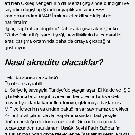
ettirilen Ökkeş Kengerli’nin da Menzil çizgisinde bilindiğini ve
soyadını değiştirip Şendiller yaptıktan sonra BBP
kontenjanından ANAP İzmir milletvekili seçildiğini de
hatırlatalım.
İlginç bağlantılar, değil mi? Dahası da çıkacaktır. Çünkü
Cübbeli’nin attığı işaret fişeği, bazı ilişkilerin bu cemaatler
arası çatışma ortamında daha da ortaya çıkacağını
gösteriyor.
Nasıl akredite olacaklar?
Peki, bu süreci ne zorladı?
Üç etken sayılabilir.
1- Suriye iç savaşıyla Türkiye’de yaygınlaşan El Kaide ve IŞİD
gibi tekfirci terör örgüt üyelerinin kendilerini Türkiye’deki
mevcut yapılarda kamufle etmeye, gizlemeye başlaması;
MİT ve İçişlerinin yakından baktığını var saymamız gerekiyor,
2- Fethullahçıların devlet yapılanmasından tasfiyesiyle
doğan boşluğu doldurma rekabeti. Geçenlerde çocuk
tecavüzünden tutuklanan, Uşşâki Şeyhi Fatih Şağban’ın,
tutuklanmasından önce izleyicilerine “sakalınızı kesin, kravat