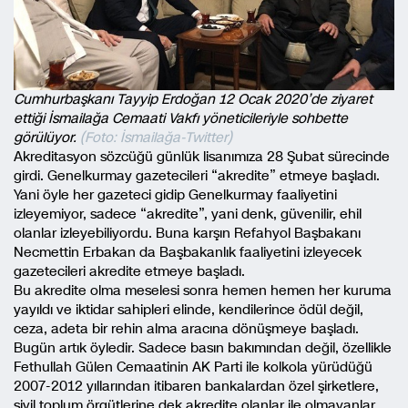
Cumhurbaşkanı Tayyip Erdoğan 12 Ocak 2020’de ziyaret
ettiği İsmailağa Cemaati Vakfı yöneticileriyle sohbette
görülüyor.
(Foto: İsmailağa-Twitter)
Akreditasyon sözcüğü günlük lisanımıza 28 Şubat sürecinde
girdi. Genelkurmay gazetecileri “akredite” etmeye başladı.
Yani öyle her gazeteci gidip Genelkurmay faaliyetini
izleyemiyor, sadece “akredite”, yani denk, güvenilir, ehil
olanlar izleyebiliyordu. Buna karşın Refahyol Başbakanı
Necmettin Erbakan da Başbakanlık faaliyetini izleyecek
gazetecileri akredite etmeye başladı.
Bu akredite olma meselesi sonra hemen hemen her kuruma
yayıldı ve iktidar sahipleri elinde, kendilerince ödül değil,
ceza, adeta bir rehin alma aracına dönüşmeye başladı.
Bugün artık öyledir. Sadece basın bakımından değil, özellikle
Fethullah Gülen Cemaatinin AK Parti ile kolkola yürüdüğü
2007-2012 yıllarından itibaren bankalardan özel şirketlere,
sivil toplum örgütlerine dek akredite olanlar ile olmayanlar