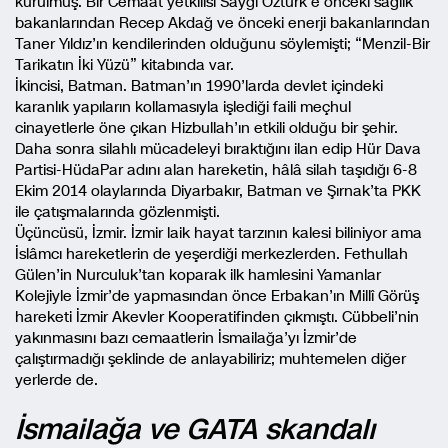
kurulmuş. Bir Cemaat yetkilisi Saygı Öztürk’e önceki sağlık
bakanlarından Recep Akdağ ve önceki enerji bakanlarından
Taner Yıldız’ın kendilerinden olduğunu söylemişti; “Menzil-Bir
Tarikatın İki Yüzü” kitabında var.
İkincisi, Batman. Batman’ın 1990’larda devlet içindeki
karanlık yapıların kollamasıyla işlediği faili meçhul
cinayetlerle öne çıkan Hizbullah’ın etkili olduğu bir şehir.
Daha sonra silahlı mücadeleyi bıraktığını ilan edip Hür Dava
Partisi-HüdaPar adını alan hareketin, hâlâ silah taşıdığı 6-8
Ekim 2014 olaylarında Diyarbakır, Batman ve Şırnak’ta PKK
ile çatışmalarında gözlenmişti.
Üçüncüsü, İzmir. İzmir laik hayat tarzının kalesi biliniyor ama
İslâmcı hareketlerin de yeşerdiği merkezlerden. Fethullah
Gülen’in Nurculuk’tan koparak ilk hamlesini Yamanlar
Kolejiyle İzmir’de yapmasından önce Erbakan’ın Millî Görüş
hareketi İzmir Akevler Kooperatifinden çıkmıştı. Cübbeli’nin
yakınmasını bazı cemaatlerin İsmailağa’yı İzmir’de
çalıştırmadığı şeklinde de anlayabiliriz; muhtemelen diğer
yerlerde de.
İsmailağa ve GATA skandalı