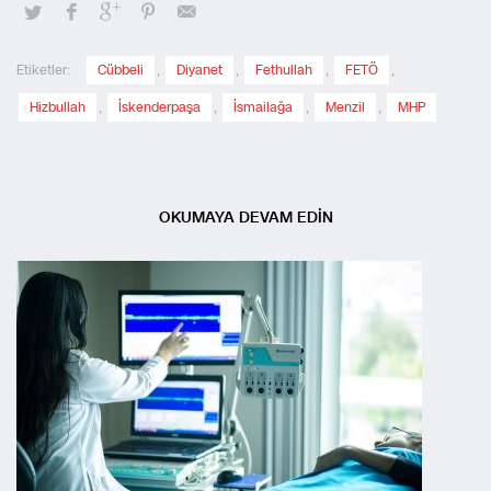
Etiketler:
Cübbeli
,
Diyanet
,
Fethullah
,
FETÖ
,
Hizbullah
,
İskenderpaşa
,
İsmailağa
,
Menzil
,
MHP
OKUMAYA DEVAM EDİN