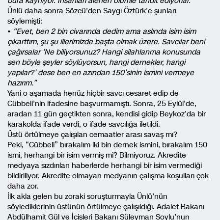
bura kaynıyor. İnsanları alenen ölümle tahdit ediyorlar.”
Ünlü daha sonra Sözcü’den Saygı Öztürk’e şunları
söylemişti:
•
“Evet, ben 2 bin civarında dedim ama aslında isim isim
çıkarttım, şu şu illerimizde başta olmak üzere. Savcılar beni
çağırsalar ‘Ne biliyorsunuz? Hangi silahlanma konusunda
sen böyle şeyler söylüyorsun, hangi dernekler, hangi
yapılar?’ dese ben en azından 150’sinin ismini vermeye
hazırım.”
Yani o aşamada henüz hiçbir savcı cesaret edip de
Cübbeli’nin ifadesine başvurmamıştı. Sonra, 25 Eylül’de,
aradan 11 gün geçtikten sonra, kendisi gidip Beykoz’da bir
karakolda ifade verdi, o ifade savcılığa iletildi.
Üstü örtülmeye çalışılan cemaatler arası savaş mı?
Peki, “Cübbeli” bırakalım iki bin dernek ismini, bırakalım 150
ismi, herhangi bir isim vermiş mi? Bilmiyoruz. Akredite
medyaya sızdırılan haberlerde herhangi bir isim vermediği
bildiriliyor. Akredite olmayan medyanın çalışma koşulları çok
daha zor.
İlk akla gelen bu zoraki soruşturmayla Ünlü’nün
söylediklerinin üstünün örtülmeye çalışıldığı. Adalet Bakanı
Abdülhamit Gül ve İçişleri Bakanı Süleyman Soylu’nun