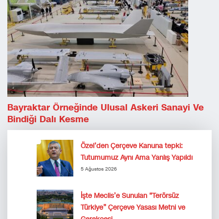
Bayraktar Örneğinde Ulusal Askeri Sanayi Ve
Bindiği Dalı Kesme
Özel’den Çerçeve Kanuna tepki:
Tutumumuz Aynı Ama Yanlış Yapıldı
5 Ağustos 2026
İşte Meclis’e Sunulan “Terörsüz
Türkiye” Çerçeve Yasası Metni ve