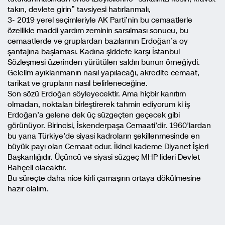
takın, devlete girin” tavsiyesi hatırlanmalı,
3- 2019 yerel seçimleriyle AK Parti’nin bu cemaatlerle
özellikle maddi yardım zeminin sarsılması sonucu, bu
cemaatlerde ve gruplardan bazılarının Erdoğan’a oy
şantajına başlaması. Kadına şiddete karşı İstanbul
Sözleşmesi üzerinden yürütülen saldırı bunun örneğiydi.
Gelelim ayıklanmanın nasıl yapılacağı, akredite cemaat,
tarikat ve grupların nasıl belirleneceğine.
Son sözü Erdoğan söyleyecektir. Ama hiçbir kanıtım
olmadan, noktaları birleştirerek tahmin ediyorum ki iş
Erdoğan’a gelene dek üç süzgeçten geçecek gibi
görünüyor. Birincisi, İskenderpaşa Cemaati’dir. 1960’lardan
bu yana Türkiye’de siyasi kadroların şekillenmesinde en
büyük payı olan Cemaat odur. İkinci kademe Diyanet İşleri
Başkanlığıdır. Üçüncü ve siyasi süzgeç MHP lideri Devlet
Bahçeli olacaktır.
Bu süreçte daha nice kirli çamaşırın ortaya dökülmesine
hazır olalım.