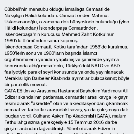
Cübbeli’nin mensubu olduğu İsmailağa Cemaati de
Nakşiliğin Hâlidî kolundan. Cemaat önderi Mahmut
Ustaosmanoğlu, o zamana dek bünyesinde bulunduğu (yine
Hâlidî kolundan) İskenderpaşa Cemaatinden,
İskenderpaşa’nın kurucusu Mehmed Zahit Kotku’nun
1980’de ölümünden sonra kopmuş.
İskenderpaşa Cemaati, Kotku tarafından 1958’de kurulmuş.
1950’lerin sonu ve 1960’ların başında İslamcı
örgütlenmelerin yeniden yapılanış ve şehirlerde yayılma
konusunda aldığı mesafenin, Türkiye’deki NATO ve ABD
faaliyetiyle paralel seyri konusunda yakında yayınlanacak
Meraklısı İçin Darbeler Kitabında ayrıntılar bulacaksınız; böyle
bir paralellik mevcut.
GATA Eğitim ve Araştırma Hastanesi Başhekim Yardımcısı Ali
Edizer skandalının patlaması, cemaatler arası kavga ile gayrı
resmi olarak “akredite” olan ve akreditasyondan çıkarılacak
cemaat ve tarikatlar arasındaki savaş, ya da çekişmeye dair
ipuçları verdi. Gülhane Askeri Tıp Akademisi (GATA), malum
Fethullahçı sızma gerekçesiyle 15 Temmuz 2016 darbe
girişimi ardından lağvedilmişti. Yönetici olarak Edizer’in