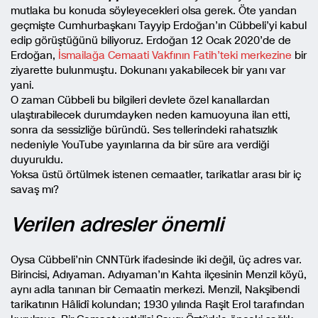
mutlaka bu konuda söyleyecekleri olsa gerek. Öte yandan
geçmişte Cumhurbaşkanı Tayyip Erdoğan’ın Cübbeli’yi kabul
edip görüştüğünü biliyoruz. Erdoğan 12 Ocak 2020’de de
Erdoğan,
İsmailağa Cemaati Vakfının Fatih’teki merkezine
bir
ziyarette bulunmuştu. Dokunanı yakabilecek bir yanı var
yani.
O zaman Cübbeli bu bilgileri devlete özel kanallardan
ulaştırabilecek durumdayken neden kamuoyuna ilan etti,
sonra da sessizliğe büründü. Ses tellerindeki rahatsızlık
nedeniyle YouTube yayınlarına da bir süre ara verdiği
duyuruldu.
Yoksa üstü örtülmek istenen cemaatler, tarikatlar arası bir iç
savaş mı?
Verilen adresler önemli
Oysa Cübbeli’nin CNNTürk ifadesinde iki değil, üç adres var.
Birincisi, Adıyaman. Adıyaman’ın Kahta ilçesinin Menzil köyü,
aynı adla tanınan bir Cemaatin merkezi. Menzil, Nakşibendi
tarikatının Hâlidî kolundan; 1930 yılında Raşit Erol tarafından