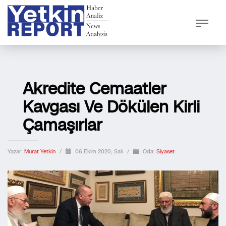
Akredite Cemaatler
Kavgası Ve Dökülen Kirli
Çamaşırlar
Yazar:
Murat Yetkin
/
06 Ekim 2020, Salı
/
Oda:
Siyaset