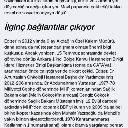
söyledikleri katıksız kadın düşmanlığı, laiklik ve Cumhuriyet
düşmanlığını açığa çıkarıyor. Mavi papyonla çektirdiği takiye
resmi de sosyal medyaya düştü.
İlginç bağlantılar çıkıyor
Edizer’in 2012 yılında 9 ay Akdağ’ın Özel Kalem Müdürü,
daha sonra da müsteşar danışmanı olması önemli bilgi
kuşkusuz. Ancak yeniden, 15 Temmuz sonrasında devlet
görevine dönüp Ankara 1’inci Bölge Kamu Hastaneleri Birliği
İdare Hizmetler Birliği Başkanlığına (sonra da GATA’ya)
atanmadan önce çalıştığı yer de dikkat çekici. Edizer, Dr.
A.Yurtaslan Onkoloji Hastanesi Başhekim Yardımcısı imiş
2012-206 arasında. Dr Abdurrahman Yurtaslan, 1977-78
Milliyetçi Cephe döneminde MHP kontenjanından Sağlık
Bakanı olan (Melih Gökçek’in amcası) Cengiz Gökçek
döneminde Sağlık Bakanı Müsteşarı imiş. 12 Eylül darbesi
ardından MHP’den koparak BBP’yi kuran ve 2009’da şaibeli
bir helikopter kazasında ölen Muhsin Yazıcıoğlu da Menzil’e
yakın bilinen siyasetçilerdendi. 1978 Kahramanmaraş
Katliamının 1 numaralı sanığı olarak idamla yargılanıp beraat