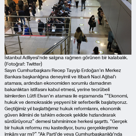
İstanbul Adliyesi’nde salgına rağmen görünen bir kalabalık.
(Fotoğraf: Twitter)
Sayın Cumhurbaşkanı Recep Tayyip Erdoğan’ın Merkez
Bankası başkanlığına deneyimli ve itibarlı Naci Ağbal’ı
ataması, ardından ekonomiden sorumlu damadının
bakanlıktan istifasını kabul etmesi, yerine tecrübeli
isimlerden Lütfi Elvan’ın ataması ile eşzamanda ““Ekonomi,
hukuk ve demokraside yepyeni bir seferberlik başlatıyoruz.
Geçtiğimiz yıl başlattığımız hukuk reformlarını, ekonomik
güven iklimini de tahkim edecek şekilde hızlandırarak
sürdürüyoruz” demesi tahminimce herkesi şaşırttı. “Gerçek
bir hukuk reformu mu kastediyor, bunu gerçekleştirme
imkânı var mı?” “Ak Parti’de veya Cumhurbaşkanlığı’nda