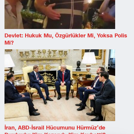
Devlet: Hukuk Mu, Özgürlükler Mi, Yoksa Polis
Mi?
İran, ABD-İsrail Hücumunu Hürmüz’de