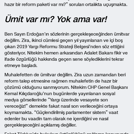
hazır bir reform paketi var mı?” soruları ortalıkta uçuşmakta.
Ümit var mı? Yok ama var!
Ben Sayın Erdoğan’ın sözlerinin gerçekleşeceğinden ümitvar
değilim. Zira, ikinci cümlesi geçen yıl yayınlanan ve içi boş
çıkan 2019 Yargı Reformu Strateji Belgesi’nden söz ettiğini
gösteriyor. Nitekim hemen arkasından Adalet Bakanı fikir ve
ifade özgürlüğü hakkında geçen sene söylediklerini tekrar
etmeye başladı.
Muhalefetten de ümitvar değilim. Zira uzun zamandan beri
reform talep etmesine rağmen muhalefetin de hazır bir
çözümü olduğunu sanmıyorum. Nitekim CHP Genel Başkanı
Kemal Kılıçdaroğlu’nun bugünlerde yayınlanan sosyal
medya görsellerinde ”Yargı üzerinde vesayete son
vereceğiz!” demekte fakat nasıl son verileceğini ortaya
koymamakta. “Güçlendirilmiş parlamenter sistem” vaat
edenler bu vaadin tam olarak ne içerdiğini ve nasıl
gerçekleşeceğini açıklamış değiller.