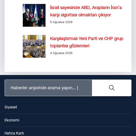
İsrail sayesinde ABD, Arapların İran’a
karşı sigortası olmaktan çıkıyor
5 Ağustos 2026
Karşılaştırmalı Yeni Parti ve CHP grup
toplantısı gözlemleri
4 Ağustos 2026
Haberler arşivinde arama yapın...
Siyaset
Ekonomi
Hafıza Kartı