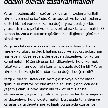
odaklı olarak tasarlanmalıdır
Yargının bağımsızlığını sağlamak, yargının topluma kaliteli
hizmet vermesine bağlıdır. Yargı teşkilatı ve işleyişi, topluma
kaliteli hizmet verecek, katma değer yaratacak şekilde
yapılandırılmalı; şeffaf ve hesapverir olarak tasarlanmalıdır. O
zaman bu zorlu meselenin çözümü kendiliğinden görünür
olmaktadır.
Yargı teşkilatının merkezine hâkim ve savcıların özlük ve
meslek kuruluşunu değil; hakim, savcı ve avukat üçlüsünün
hizmetlerini düzenleyen, denetleyen düzenleyici bir kurum
konulmalıdır. Tütün piyasası için düzenleyici kurul kurmak
fakat yargı hizmetleri için kurmamak garip değil midir? Yargı
hizmetleri, ülke için tütünden daha değerli değil midir?
Yargı kurullarını siyasilerin, yargıçların veya bir menfaat
grubunun kontrolüne bırakmanın acı sonuçlarını çok ağır
yaşamış olan Türkiye kimsenin etki ve nüfuz altına
alamayacağı; siyaset, yürütme ve yasamadan tam bağımsız
bir düzenleyici kurul oluşturmalıdır. Bu yapıda tüm işlem ve
kararlar yargı denetimine açılmalı, bu amaçla uzman bir