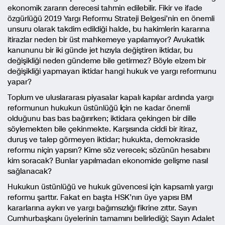
ekonomik zararın derecesi tahmin edilebilir. Fikir ve ifade
özgürlüğü 2019 Yargı Reformu Strateji Belgesi’nin en önemli
unsuru olarak takdim edildiği halde, bu hakimlerin kararına
itirazlar neden bir üst mahkemeye yapılamıyor? Avukatlık
kanununu bir iki günde jet hızıyla değiştiren iktidar, bu
değişikliği neden gündeme bile getirmez? Böyle elzem bir
değişikliği yapmayan iktidar hangi hukuk ve yargı reformunu
yapar?
Toplum ve uluslararası piyasalar kapalı kapılar ardında yargı
reformunun hukukun üstünlüğü
i
çin ne kadar önemli
olduğunu bas bas bağırırken; iktidara çekingen bir dille
söylemekten bile çekinmekte. Karşısında ciddi bir itiraz,
duruş ve talep görmeyen iktidar; hukukta, demokraside
reformu niçin yapsın? Kime söz verecek; sözünün hesabını
kim soracak? Bunlar yapılmadan ekonomide gelişme nasıl
sağlanacak?
Hukukun üstünlüğü ve hukuk güvencesi için kapsamlı yargı
reformu şarttır. Fakat en başta HSK’nın üye yapısı BM
kararlarına aykırı ve yargı bağımsızlığı fikrine zıttır. Sayın
Cumhurbaşkanı üyelerinin tamamını belirlediği; Sayın Adalet