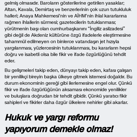
gelmiş olmasıdır. Baroların gösterilerine getirilen yasaklar;
Altan, Kavala, Demirtaş ve benzerlerinin çok uzun tutukluluk
halleri; Anaya Mahkemesi’nin ve AİHM’nin ihlal kararlarına
rağmen ihlallerin sürmesi; gazetecilerin tutuklanması;
yürütmenin başı olan cumhurbaşkanını “İngiliz asilzadesi”
gibi değil de Akdeniz kültürüne özgü ifadelerle eleştirmesine
tahammül edilmeyen on binlerce vatandaşın jet hızıyla
yargılanması, yüzlercesinin tutuklanması, bu kararların hepsi
doğru ve isabetli olsa bile fikir ve ifade özgürlüğünü tehdit
eder.
Bu gelişmeleri takip eden, dünyayı takip eden, kafası çalışan
bir yenilikçi bireyin başka ülkeye gitmek istemesi doğaldır. Bu
durum ekonominin gereği gibi ilerlemesine engel olur. Çünkü
fikir ve ifade özgürlüğünün aksaması ekonomide yenilikler
ve buluşlara doğrudan bir tehdit gibidir. Çünkü yaratıcı fikir
sahipleri ve fikirler daha özgür ülkelere nehirler gibi akarlar.
Hukuk ve yargı reformu
yapıyorum demekle olmaz!