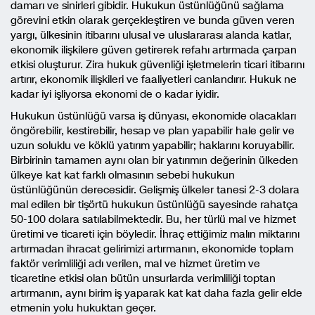
damarı ve sinirleri gibidir. Hukukun üstünlüğünü sağlama
görevini etkin olarak gerçekleştiren ve bunda güven veren
yargı, ülkesinin itibarını ulusal ve uluslararası alanda katlar,
ekonomik ilişkilere güven getirerek refahı artırmada çarpan
etkisi oluşturur. Zira hukuk güvenliği işletmelerin ticari itibarını
artırır, ekonomik ilişkileri ve faaliyetleri canlandırır. Hukuk ne
kadar iyi işliyorsa ekonomi de o kadar iyidir.
Hukukun üstünlüğü varsa iş dünyası, ekonomide olacakları
öngörebilir, kestirebilir, hesap ve plan yapabilir hale gelir ve
uzun soluklu ve köklü yatırım yapabilir; haklarını koruyabilir.
Birbirinin tamamen aynı olan bir yatırımın değerinin ülkeden
ülkeye kat kat farklı olmasının sebebi hukukun
üstünlüğünün derecesidir. Gelişmiş ülkeler tanesi 2-3 dolara
mal edilen bir tişörtü hukukun üstünlüğü sayesinde rahatça
50-100 dolara satılabilmektedir. Bu, her türlü mal ve hizmet
üretimi ve ticareti için böyledir. İhraç ettiğimiz malın miktarını
artırmadan ihracat gelirimizi artırmanın, ekonomide toplam
faktör verimliliği adı verilen, mal ve hizmet üretim ve
ticaretine etkisi olan bütün unsurlarda verimliliği toptan
artırmanın, aynı birim iş yaparak kat kat daha fazla gelir elde
etmenin yolu hukuktan geçer.