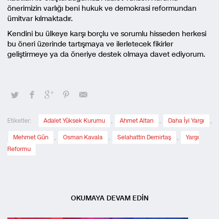
önerimizin varlığı beni hukuk ve demokrasi reformundan
ümitvar kılmaktadır.
Kendini bu ülkeye karşı borçlu ve sorumlu hisseden herkesi
bu öneri üzerinde tartışmaya ve ilerletecek fikirler
geliştirmeye ya da öneriye destek olmaya davet ediyorum.
Etiketler:
Adalet Yüksek Kurumu
,
Ahmet Altan
,
Daha İyi Yargı
,
Mehmet Gün
,
Osman Kavala
,
Selahattin Demirtaş
,
Yargı
Reformu
OKUMAYA DEVAM EDİN