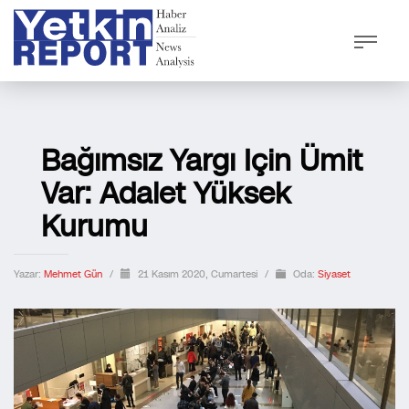
Bağımsız Yargı Için Ümit
Var: Adalet Yüksek
Kurumu
Yazar:
Mehmet Gün
/
21 Kasım 2020, Cumartesi
/
Oda:
Siyaset