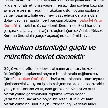
Fakat Türkiye’de hukukun üstünlüğünü sağlama konusunda
iktidar-muhalefet tüm siyasilerin en azından söylem bazında
aynı yere gelmiş, hepsinin hukukun üstünlüğünü sağlama,
yargıyı bağımsız hale getirmeyi vaat ediyor olmalarından
dolayı uzun zamandan beri başkanı olduğum
Daha İyi Yargı
Derneği
’nin geliştirdiği, pandemi döneminde 9 kişi her gün
çalışarak tasarlayıp taslağını oluşturduğumuz Adalet Yüksek
Kurumu önerisinin gerçekleşeceğine dair ümidim var.
Hukukun üstünlüğü güçlü ve
müreffeh devlet demektir
Güçlü ve müreffeh bir devlet olmanın anahtarı, hukukun
üstünlüğünü toplumsal hayatın her alanında sağlamaktır.
Çünkü
hukukun üstünlüğü
; devlet organlarının kurumlaşarak
güçlenmesini ve uyum içinde çalışmasını sağlar, hesapverirlik
yoluyla kurumların ve kişilerin görevlerini verimli ve etkili
olarak yerine getirmelerini, topluma katma değer
yaratmalarını sağlar ve böylelikle refahı sürekli ve kalıcı
olarak yükseltir. Bunu Sayın Erdoğan’ın yukarıdaki ikinci