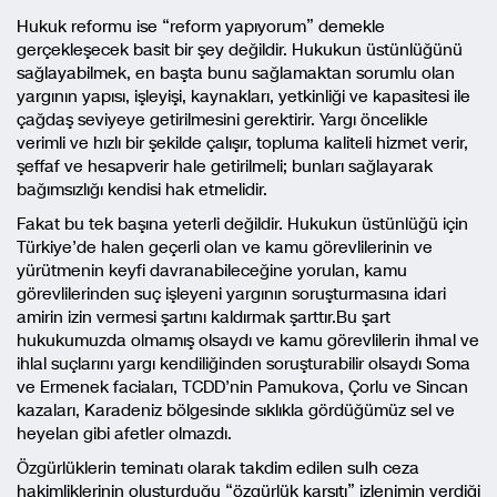
Hukuk reformu ise “reform yapıyorum” demekle
gerçekleşecek basit bir şey değildir. Hukukun üstünlüğünü
sağlayabilmek, en başta bunu sağlamaktan sorumlu olan
yargının yapısı, işleyişi, kaynakları, yetkinliği ve kapasitesi ile
çağdaş seviyeye getirilmesini gerektirir. Yargı öncelikle
verimli ve hızlı bir şekilde çalışır, topluma kaliteli hizmet verir,
şeffaf ve hesapverir hale getirilmeli; bunları sağlayarak
bağımsızlığı kendisi hak etmelidir.
Fakat bu tek başına yeterli değildir. Hukukun üstünlüğü için
Türkiye’de halen geçerli olan ve kamu görevlilerinin ve
yürütmenin keyfi davranabileceğine yorulan, kamu
görevlilerinden suç işleyeni yargının soruşturmasına idari
amirin izin vermesi şartını kaldırmak şarttır.Bu şart
hukukumuzda olmamış olsaydı ve kamu görevlilerin ihmal ve
ihlal suçlarını yargı kendiliğinden soruşturabilir olsaydı Soma
ve Ermenek faciaları, TCDD’nin Pamukova, Çorlu ve Sincan
kazaları, Karadeniz bölgesinde sıklıkla gördüğümüz sel ve
heyelan gibi afetler olmazdı.
Özgürlüklerin teminatı olarak takdim edilen sulh ceza
hakimliklerinin oluşturduğu “özgürlük karşıtı” izlenimin verdiği