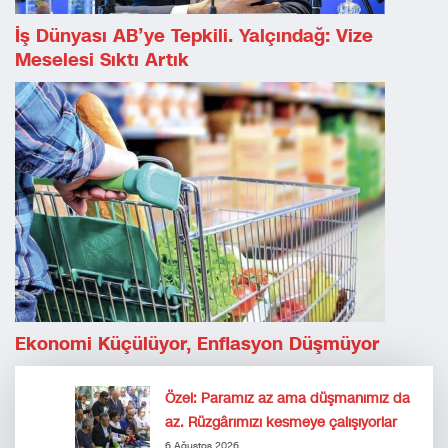
İş Dünyası AB’ye Tepkili. Yalçındağ: Vize
Meselesi Sıktı Artık
Ekonomi Küçülüyor, Enflasyon Düşmüyor
Özel: Paramız az ama düşmanımız da
az. Rüzgârımızı kesmeye çalışıyorlar
6 Ağustos 2026