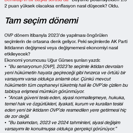
2 puan yüksek olacaksa enflasyon nasıl düşecek? Oldu.
Tam seçim dönemi
OVP dönem itibarıyla 2023’de yapılması öngörülen
seçimlerin de ortasına denk geliyor. Peki seçimlerde AK Parti
iktidarının değişmesi veya değişmemesi ekonomiyi nasıl
etkileyecek?
Ekonomi yorumcusu Uğur Gürses şunları yazdı:
•
“Bu senaryonun (OVP), 2023’te seçimle iktidarı devralan
yeni hükümetin hayata geçireceği gibi hınzırca ve örtülü bir
varsayımı varsa oldukça anlamlı olur. Çünkü mevcut
hükümetin tüm cephaneyi tüketmiş hali ile OVP’de çizilen bu
tabloya erişmesi mümkün görünmüyor.
•
“Ancak güveni tesis eden, siyasi normalleşmeye, hukuka,
temel hak ve özgürlükleri, liyakati, kurum ve kuralları tesisi
eden yeni bir iktidarın OVP’de resmedilen yere getirmesi hiç
de zor değil.
•
“Bu bakımdan, 2023 ve 2024 tahminleri, siyasi değişim
varsayımı ile konulmuşsa oldukça gerçekçi görünüyor.”