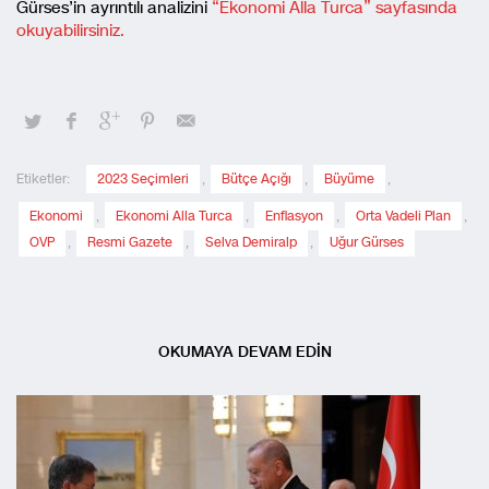
Gürses’in ayrıntılı analizini
“Ekonomi Alla Turca” sayfasında
okuyabilirsiniz.
Etiketler:
2023 Seçimleri
,
Bütçe Açığı
,
Büyüme
,
Ekonomi
,
Ekonomi Alla Turca
,
Enflasyon
,
Orta Vadeli Plan
,
OVP
,
Resmi Gazete
,
Selva Demiralp
,
Uğur Gürses
OKUMAYA DEVAM EDİN