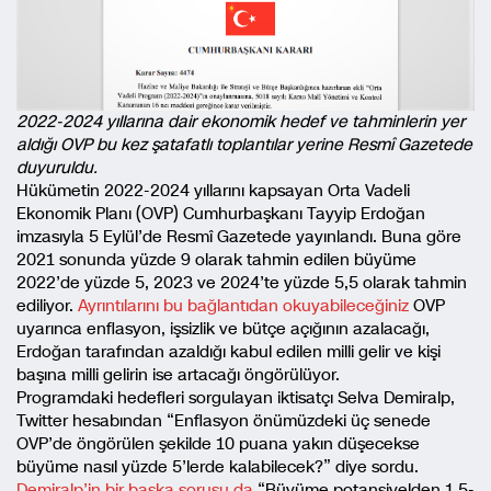
2022-2024 yıllarına dair ekonomik hedef ve tahminlerin yer
aldığı OVP bu kez şatafatlı toplantılar yerine Resmî Gazetede
duyuruldu.
Hükümetin 2022-2024 yıllarını kapsayan Orta Vadeli
Ekonomik Planı (OVP) Cumhurbaşkanı Tayyip Erdoğan
imzasıyla 5 Eylül’de Resmî Gazetede yayınlandı. Buna göre
2021 sonunda yüzde 9 olarak tahmin edilen büyüme
2022’de yüzde 5, 2023 ve 2024’te yüzde 5,5 olarak tahmin
ediliyor.
Ayrıntılarını bu bağlantıdan okuyabileceğiniz
OVP
uyarınca enflasyon, işsizlik ve bütçe açığının azalacağı,
Erdoğan tarafından azaldığı kabul edilen milli gelir ve kişi
başına milli gelirin ise artacağı öngörülüyor.
Programdaki hedefleri sorgulayan iktisatçı Selva Demiralp,
Twitter hesabından “Enflasyon önümüzdeki üç senede
OVP’de öngörülen şekilde 10 puana yakın düşecekse
büyüme nasıl yüzde 5’lerde kalabilecek?” diye sordu.
Demiralp’in bir başka sorusu da
“Büyüme potansiyelden 1.5-