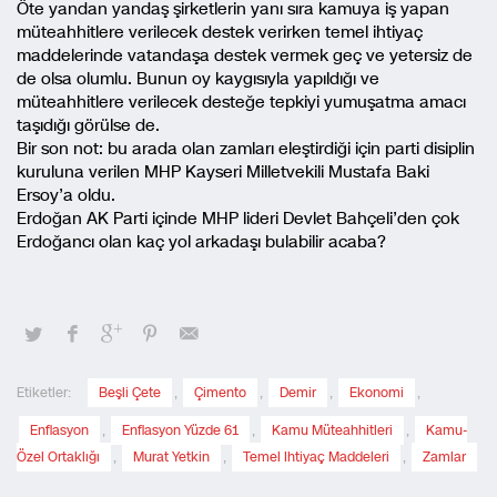
Öte yandan yandaş şirketlerin yanı sıra kamuya iş yapan
müteahhitlere verilecek destek verirken temel ihtiyaç
maddelerinde vatandaşa destek vermek geç ve yetersiz de
de olsa olumlu. Bunun oy kaygısıyla yapıldığı ve
müteahhitlere verilecek desteğe tepkiyi yumuşatma amacı
taşıdığı görülse de.
Bir son not: bu arada olan zamları eleştirdiği için parti disiplin
kuruluna verilen MHP Kayseri Milletvekili Mustafa Baki
Ersoy’a oldu.
Erdoğan AK Parti içinde MHP lideri Devlet Bahçeli’den çok
Erdoğancı olan kaç yol arkadaşı bulabilir acaba?
Etiketler:
Beşli Çete
,
Çimento
,
Demir
,
Ekonomi
,
Enflasyon
,
Enflasyon Yüzde 61
,
Kamu Müteahhitleri
,
Kamu-
Özel Ortaklığı
,
Murat Yetkin
,
Temel Ihtiyaç Maddeleri
,
Zamlar