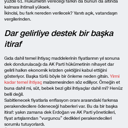
yüzde 61. Hükümetin vereceği farkın da bunun da altında
kalması ihtimali yüksek.
İkincisi, bu fark nereden verilecek? Yanıtı açık, vatandaşın
vergilerinden.
Dar gelirliye destek bir başka
itiraf
Gıda dahil temel ihtiyaç maddelerinin fiyatlarının yıl sonuna
dek dondurulacağı da AK Parti hükümetinin nihayet dar
gelirli halkın ekonomik krizden çektiğini kabul ettiğini
gösteriyor. Başka türlü böyle bir önleme neden gitsin.
Yirmi
kadar temel ihtiyaç
malzemesinden söz ediliyor. Örneğin et
buna dahil mi, süt, bebek bezi gibi ihtiyaçlar dahil mi? Henüz
belli değil.
Sabitlenecek fiyatlarla enflasyon oranı arasındaki farkınsa
perakendecilere ödeneceği haberleri var. Bu da bir başka
itiraf: yakın zamana dek Erdoğan ve AK Parti yöneticileri,
fiyat artışlarından “vurguncu” dedikleri perakendecileri
sorumlu tutuyorlardı.