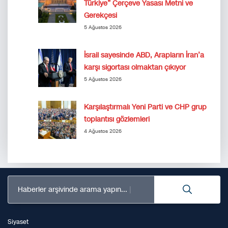
Türkiye” Çerçeve Yasası Metni ve
Gerekçesi
5 Ağustos 2026
İsrail sayesinde ABD, Arapların İran’a
karşı sigortası olmaktan çıkıyor
5 Ağustos 2026
Karşılaştırmalı Yeni Parti ve CHP grup
toplantısı gözlemleri
4 Ağustos 2026
Haberler arşivinde arama yapın...
Siyaset