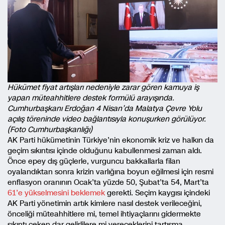
Hükümet fiyat artışları nedeniyle zarar gören kamuya iş
yapan müteahhitlere destek formülü arayışında.
Cumhurbaşkanı Erdoğan 4 Nisan’da Malatya Çevre Yolu
açılış töreninde video bağlantısıyla konuşurken görülüyor.
(Foto Cumhurbaşkanlığı)
AK Parti hükümetinin Türkiye’nin ekonomik kriz ve halkın da
geçim sıkıntısı içinde olduğunu kabullenmesi zaman aldı.
Önce epey dış güçlerle, vurguncu bakkallarla filan
oyalandıktan sonra krizin varlığına boyun eğilmesi için resmi
enflasyon oranının Ocak’ta yüzde 50, Şubat’ta 54, Mart’ta
61’e yükselmesini beklemek
gerekti. Seçim kaygısı içindeki
AK Parti yönetimin artık kimlere nasıl destek verileceğini,
önceliği müteahhitlere mi, temel ihtiyaçlarını gidermekte
sıkıntı çeken dar gelirlilere mi vereceklerini tartışma