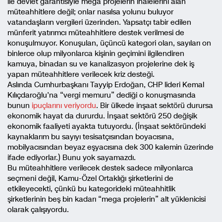
ile devlet garantisiyle mega projelerin ihalelerini alan
müteahhitlere değil; onlar nasılsa yolunu buluyor
vatandaşların vergileri üzerinden. Yapsatçı tabir edilen
münferit yatırımcı müteahhitlere destek verilmesi de
konuşulmuyor. Konuşulan, üçüncü kategori olan, sayıları on
binlerce olup milyonlarca kişinin geçimini ilgilendiren
kamuya, binadan su ve kanalizasyon projelerine dek iş
yapan müteahhitlere verilecek kriz desteği.
Aslında Cumhurbaşkanı Tayyip Erdoğan, CHP lideri Kemal
Kılıçdaroğlu’na “vergi memuru” dediği o konuşmasında
bunun
ipuçlarını veriyordu
. Bir ülkede inşaat sektörü durursa
ekonomik hayat da dururdu. İnşaat sektörü 250 değişik
ekonomik faaliyeti ayakta tutuyordu. (İnşaat sektöründeki
kaynaklarım bu sayıyı tesisatçısından boyacısına,
mobilyacısından beyaz eşyacısına dek 300 kalemin üzerinde
ifade ediyorlar.) Bunu yok sayamazdı.
Bu müteahhitlere verilecek destek sadece milyonlarca
seçmeni değil, Kamu-Özel Ortaklığı şirketlerini de
etkileyecekti, çünkü bu kategorideki müteahhitlik
şirketlerinin beş bin kadarı “mega projelerin” alt yüklenicisi
olarak çalışıyordu.